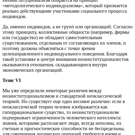
Неоинституционализм опирается на принцип
«методологического индивидуализма», который признается
реально действующими участниками социального процесса
индивидов.
Да, именно индивидов, а не групп или организаций. Согласно
этому принципу, коллективные общности (например, фирмы
или государство) не обладают самостоятельным
существованием, отдельным от составляющих их членов, и
поэтому должны объясняться с точки зрения
целенаправленного индивидуального поведения. Благодаря
такой установке в центре внимания неоинституционалистов
оказываются отношения, складывающиеся внутри
экономических организаций.
Тезис VI
Мы уже определили некоторые различия между
неоинституционализмом и стандартной неоклассической
теорией. Но существует еще одно весомое различие: если в
неоклассической теории человек изображается как
гиперрациональное существо, то неоинституционализм
подчеркивает ограниченность человеческого интеллекта:
знания, которыми располагают люди, всегда неполны, их
счетные и прогностические способности не беспредельны,
для совершения логических операций требуются время и