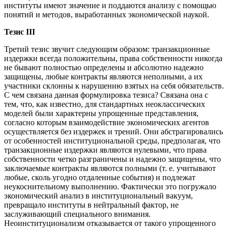
институты имеют значение и поддаются анализу с помощью
понятий и методов, выработанных экономической наукой.
Тезис III
Третий тезис звучит следующим образом: транзакционные
издержки всегда положительны, права собственности никогда
не бывают полностью определены и абсолютно надежно
защищены, любые контракты являются неполными, а их
участники склонны к нарушению взятых на себя обязательств.
С чем связана данная формулировка тезиса? Связана она с
тем, что, как известно, для стандартных неоклассических
моделей были характерны упрощенные представления,
согласно которым взаимодействие экономических агентов
осуществляется без издержек и трений. Они абстрагировались
от особенностей институциональной среды, предполагая, что
транзакционные издержки являются нулевыми, что права
собственности четко разграничены и надежно защищены, что
заключаемые контракты являются полными (т. е. учитывают
любые, сколь угодно отдаленные события) и подлежат
неукоснительному выполнению. Фактически это погружало
экономический анализ в институциональный вакуум,
превращало институты в нейтральный фактор, не
заслуживающий специального внимания.
Неоинституционализм отказывается от такого упрощенного