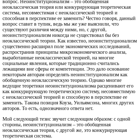
вопрос. Неоинституционализм – это обобщенная
неоклассическая теория или конкурирующая теоретическая
система, несовместимая с неоклассической теорией и
способная в перспективе ее заменить? Честно говоря, данный
вопрос ставит в тупик, ведь мы же уже выяснили, что
существуют различия между ними, но, с другой,
неоинституционализм никогда не существовал бы без
неоклассической теории. Как известно, неоинституционализм
существенно расширил поле экономических исследований,
распространив принципы микроэкономического анализа,
выработанные неоклассической теорией, на многие
социальные явления, которые традиционно считались
лежащими вне сферы ее компетенции. Это дало основание
некоторым авторам определять неоинституционализм как
обобщенную неоклассическую теорию. Однако многие
ведущие теоретики неоинституционализма расценивают его
как конкурирующую теоретическую систему, несовместимую
с неоклассической теорией и способную в перспективе ее
заменить. Такова позиция Коуза, Уильямсона, многих других
авторов. То есть, однозначного ответа нет.
Мой следующий тезис звучит следующим образом: с одной
стороны, неоинституционализм – это обобщенная
неоклассическая теория, с другой же, это конкурирующая
теоретическая система.