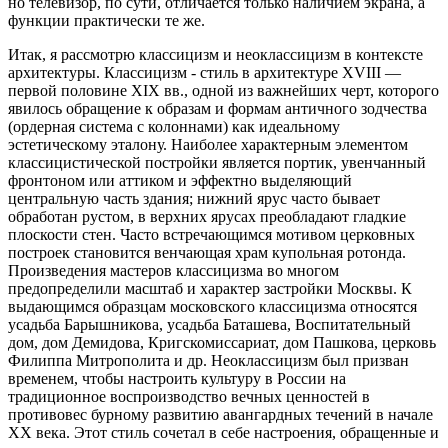
но телевизор, по сути, отличается только наличием экрана, а
функции практически те же.
Итак, я рассмотрю классицизм и неоклассицизм в контексте
архитектуры. Классицизм - стиль в архитектуре XVIII —
первой половине XIX вв., одной из важнейших черт, которого
явилось обращение к образам и формам античного зодчества
(ордерная система с колоннами) как идеальному
эстетическому эталону. Наиболее характерным элементом
классицистической постройки является портик, увенчанный
фронтоном или аттиком и эффектно выделяющий
центральную часть здания; нижний ярус часто бывает
обработан рустом, в верхних ярусах преобладают гладкие
плоскости стен. Часто встречающимся мотивом церковных
построек становится венчающая храм купольная ротонда.
Произведения мастеров классицизма во многом
предопределили масштаб и характер застройки Москвы. К
выдающимся образцам московского классицизма относятся
усадьба Барышникова, усадьба Баташева, Воспитательный
дом, дом Демидова, Кригскомиссариат, дом Пашкова, церковь
Филиппа Митрополита и др. Неоклассицизм был призван
временем, чтобы настроить культуру в России на
традиционное воспроизводство вечных ценностей в
противовес бурному развитию авангардных течений в начале
ХХ века. Этот стиль сочетал в себе настроения, обращенные и