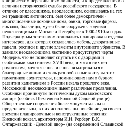
к лирическим переживаниям личности, и к представлениям о
величии исторической судьбы российского государства. В
отличие от классицизма, неоклассицизм, основываясь на тех
же традициях античности, был более демократичен -
многочисленные доходные дома, банки, торговые фирмы,
вокзалы, больницы, музеи были сооружены зодчими
неоклассицизма в Москве и Петербурге в 1900-1910-м годах.
Подчеркнутым эстетизмом отличались планировка и отделка
интерьеров, для которых создавались мебель, декоративные
панели, росписи и другие элементы внутреннего убранства. В
зданиях неоклассицизма явственно присутствуют черты
Модерна, что не позволяет спутать их с дворцами и
особняками классицизма ХVIII века, и хотя в них нет
романтизма, хочется снова и снова всматриваться в
благородные линии и столь разнообразные контуры этих
памятников архитектуры, напоминающих нам о бурном
развитии капитализма в России начала прошлого века.
Московский неоклассицизм имеет различные проявления.
Особняки проникнуты поэтическим духом московского
ампира (особняк Шехтеля на Большой Садовой улице).
Общественные сооружения более монументальны и
представительны, в них использованы новейшие для своего
времени планировочные и конструктивные решения:
Киевский вокзал, архитекторы И.И. Рерберг, В.К.
Олтаржевский; «Деловой двор» (на современной Славянской