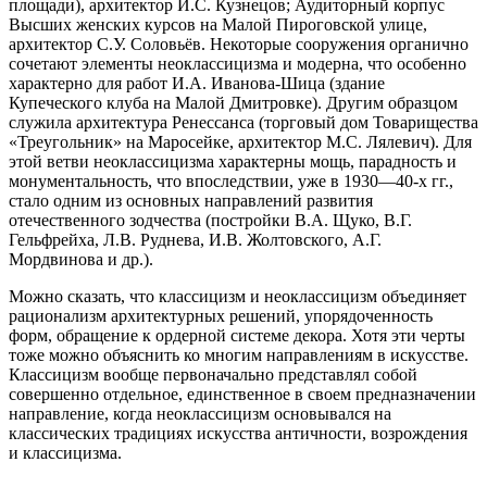
площади), архитектор И.С. Кузнецов; Аудиторный корпус
Высших женских курсов на Малой Пироговской улице,
архитектор С.У. Соловьёв. Некоторые сооружения органично
сочетают элементы неоклассицизма и модерна, что особенно
характерно для работ И.А. Иванова-Шица (здание
Купеческого клуба на Малой Дмитровке). Другим образцом
служила архитектура Ренессанса (торговый дом Товарищества
«Треугольник» на Маросейке, архитектор М.С. Лялевич). Для
этой ветви неоклассицизма характерны мощь, парадность и
монументальность, что впоследствии, уже в 1930—40-х гг.,
стало одним из основных направлений развития
отечественного зодчества (постройки В.А. Щуко, В.Г.
Гельфрейха, Л.В. Руднева, И.В. Жолтовского, А.Г.
Мордвинова и др.).
Можно сказать, что классицизм и неоклассицизм объединяет
рационализм архитектурных решений, упорядоченность
форм, обращение к ордерной системе декора. Хотя эти черты
тоже можно объяснить ко многим направлениям в искусстве.
Классицизм вообще первоначально представлял собой
совершенно отдельное, единственное в своем предназначении
направление, когда неоклассицизм основывался на
классических традициях искусства античности, возрождения
и классицизма.