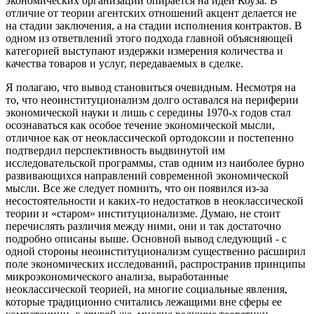
экономических организаций опирается на идеи Коуза. В
отличие от теории агентских отношений акцент делается не
на стадии заключения, а на стадии исполнения контрактов. В
одном из ответвлений этого подхода главной объясняющей
категорией выступают издержки измерения количества и
качества товаров и услуг, передаваемых в сделке.
Я полагаю, что вывод становиться очевидным. Несмотря на
то, что неоинституционализм долго оставался на периферии
экономической науки и лишь с середины 1970-х годов стал
осознаваться как особое течение экономической мысли,
отличное как от неоклассической ортодоксии и постепенно
подтвердил перспективность выдвинутой им
исследовательской программы, став одним из наиболее бурно
развивающихся направлений современной экономической
мысли. Все же следует помнить, что он появился из-за
несостоятельности и каких-то недостатков в неоклассической
теории и «старом» институционализме. Думаю, не стоит
перечислять различия между ними, они и так достаточно
подробно описаны выше. Основной вывод следующий - с
одной стороны неоинституционализм существенно расширил
поле экономических исследований, распространив принципы
микроэкономического анализа, выработанные
неоклассической теорией, на многие социальные явления,
которые традиционно считались лежащими вне сферы ее