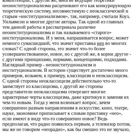
компетенции, с другой же, многие ведущие теоретики
неоинституционализма расценивают его как конкурирующую
теоретическую систему, несовместимую с неоклассической и
старым «институционализмом», так, например, считали Коуз,
Уильямсон и многие другие авторы. Так одной из главных
тем данной работы я рассматривала различие
неоинституционализма и так называемого «старого»
институционализма. И у меня, напрашивается вопрос, может
немного сумасшедший, что значит приставка
нео
во многих
словах? С одной стороны, это значит что-то более
усовершенствованное, новое, но с другой же, в корни другое -
с другими принципами, нормами, концепциями, подходами.
Наглядный пример - неоинституционализм и
институционализм. В истории существует достаточно много
примеров, возьмем, к примеру, классицизм и неоклассицизм.
С одной стороны неоклассицизм действительно что-то
заимствует из классицизма, с другой же стороны
представители неоклассицизма отвергают многие
характерные черты классицизма, даже критикуя и заменяя их
чем-то новым. Тогда у меня возникает вопрос, зачем
совершенно разным направлениям в искусстве, кино, театре,
науке, экономике приписывает к словам приставку «нео»,
если имеют в виду что-то совершенно новое? Ведь
предполагая, что радио появилось первым, а телевизор потом,
мы же не говорим «неорадио», как бы смешно это не звучало,