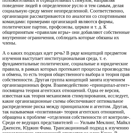
положительных и отрицательных стимулов, направляя
поведение людей в определенное русло и тем самым, делая
социальную среду менее неопределенной. Соответственно,
организации рассматриваются по аналогии со спортивными
командами: примерами организаций являются фирмы,
политические партии, профсоюзы, церкви и т. д. К
общепринятым «правилам игры» они добавляют собственные
внутренние ограничения, соблюдать которые обязаны их
члены.
А о каких подходах идет речь? В ряде концепций предметом
изучения выступает институциональная среда, т. е.
фундаментальные политические, социальные и юридические
правила, в рамках которых протекают процессы производства
и обмена, то есть теория общественного выбора и теория прав
собственности. Другая группа концепций занята изучением
организационных форм. Взаимодействию «принципал-агент»
посвящена теория агентских отношений. Одна ее версия,
известная как теория механизмов стимулирования, исследует,
какие организационные схемы обеспечивают оптимальное
распределение риска между принципалом и агентом. Другая,
так называемая «позитивная» теория агентских отношений,
обращена к проблеме «отделения собственности от контроля».
Среди ее ведущих представителей — Уильям Меклинг, Майкл
Дженсен, Юджин Фама. Трансакционный подход к изучению