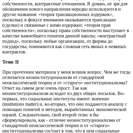
собственности, контрактные отношения. Я думаю, не зря для
обозначения нового направления нередко используются и
другие названия: «теория транзакционных издержек»,
поскольку в фокусе внимания оказываются трансакции
(сделки) и связанные с ними издержки; «теория прав
собственности», поскольку права собственности выступают в
качестве важнейшего понятия данной школы; «контрактный
подход», поскольку любые организации, от фирмы до
государства, понимаются как сложная сеть явных и неявных
контрактов.
Тезис II
При прочтении материала у меня возник вопрос. Чем же тогда
отличается неоинституционализм от стандартной
неоклассической теории и от «старого» институционализма?
Ответ на самом деле очень прост. Так как
неоинституционализм исходит из двух общих посылок. Во-
первых, что социальные институты имеют значение
(institutions matter) и, во-вторых, что они поддаются анализу с
помощью понятий и методов, выработанных экономической
наукой. Следовательно, свой второй тезис я бы
сформулировала, как - отличие неоинституционализма от
стандартной неоклассической теории и от «старого»
институционализма состоит в том, что в нем социальные