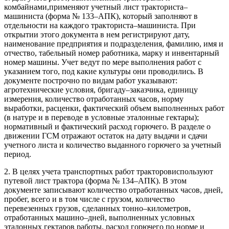
комбайнами,применяют учетный лист тракториста–
машиниста (форма № 133–АПК), который заполняют в
отдельности на каждого тракториста–машиниста. При
открытии этого документа в нем регистрируют дату,
наименование предприятия и подразделения, фамилию, имя и
отчество, табельный номер работника, марку и инвентарный
номер машины. Учет ведут по мере выполнения работ с
указанием того, под какие культуры они проводились. В
документе построчно по видам работ указывают:
агротехнические условия, бригаду–заказчика, единицу
измерения, количество отработанных часов, норму
выработки, расценки, фактический объем выполненных работ
(в натуре и в переводе в условные эталонные гектары);
нормативный и фактический расход горючего. В разделе о
движении ГСМ отражают остаток на дату выдачи и сдачи
учетного листа и количество выданного горючего за учетный
период.
2. В целях учета транспортных работ тракторовиспользуют
путевой лист трактора (форма № 134–АПК). В этом
документе записывают количество отработанных часов, дней,
пробег, всего и в том числе с грузом, количество
перевезенных грузов, сделанных тонно–километров,
отработанных машино–дней, выполненных условных
эталонных гектаров работы, расход горючего по норме и