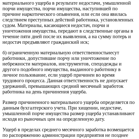
материального ущерба в результате недостачи, умышленной
порчи имущества, порчи имущества, наступившей по
причине наркотического опьянения, или если она явилась
следствием преступных действий работника, установленных
судом. Материалы, касающиеся недостач, порчи и
уничтожения имущества, передают в следственные органы в
течение пяти дней после их выявления, а на сумму потерь и
недостач предъявляют гражданский иск;
б) ограниченную материальную ответственностьнесут
работники, допустившие порчу или уничтожение по
небрежности материалов, инструментов, спецодежды и
другого подобного имущества, выданного работнику в
личное пользование, если ущерб причинен во время
трудового процесса. Данная ответственность не допускает
удержаний, превышающих средний месячный заработок
работника на день причинения ущерба.
Размер причиненного материального ущерба определяется по
данным бухгалтерского учета. При хищении, недостаче,
умышленной порче имущества размер ущерба устанавливают
исходя из рыночных цен на определенную дату.
Ущерб в пределах среднего месячного заработка возмещается
по распоряжению администрации предприятия не позднее