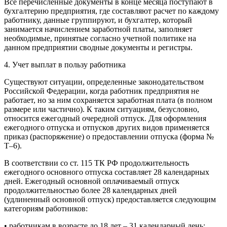
Все перечисленные документы в конце месяца поступают в
бухгалтерию предприятия, где составляют расчет по каждому
работнику, данные группируют, и бухгалтер, который
занимается начислением заработной платы, заполняет
необходимые, принятые согласно учетной политике на
данном предприятии сводные документы и регистры.
4. Учет выплат в пользу работника
Существуют ситуации, определенные законодательством
Российской Федерации, когда работник предприятия не
работает, но за ним сохраняется заработная плата (в полном
размере или частично). К таким ситуациям, безусловно,
относится ежегодный очередной отпуск. Для оформления
ежегодного отпуска и отпусков других видов применяется
приказ (распоряжение) о предоставлении отпуска (форма №
Т–6).
В соответствии со ст. 115 ТК РФ продолжительность
ежегодного основного отпуска составляет 28 календарных
дней. Ежегодный основной оплачиваемый отпуск
продолжительностью более 28 календарных дней
(удлиненный основной отпуск) предоставляется следующим
категориям работников:
• работникам в возрасте до 18 лет – 31 календарный день;