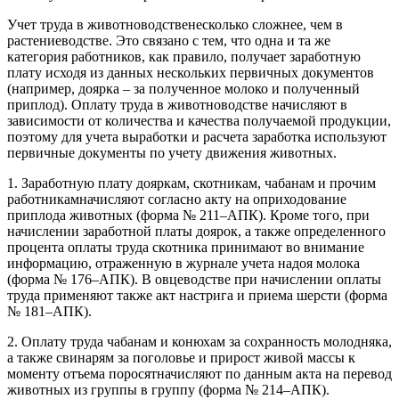
Учет труда в животноводственесколько сложнее, чем в
растениеводстве. Это связано с тем, что одна и та же
категория работников, как правило, получает заработную
плату исходя из данных нескольких первичных документов
(например, доярка – за полученное молоко и полученный
приплод). Оплату труда в животноводстве начисляют в
зависимости от количества и качества получаемой продукции,
поэтому для учета выработки и расчета заработка используют
первичные документы по учету движения животных.
1. Заработную плату дояркам, скотникам, чабанам и прочим
работникамначисляют согласно акту на оприходование
приплода животных (форма № 211–АПК). Кроме того, при
начислении заработной платы доярок, а также определенного
процента оплаты труда скотника принимают во внимание
информацию, отраженную в журнале учета надоя молока
(форма № 176–АПК). В овцеводстве при начислении оплаты
труда применяют также акт настрига и приема шерсти (форма
№ 181–АПК).
2. Оплату труда чабанам и конюхам за сохранность молодняка,
а также свинарям за поголовье и прирост живой массы к
моменту отъема поросятначисляют по данным акта на перевод
животных из группы в группу (форма № 214–АПК).