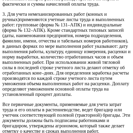
фактически и суммы начислений оплаты труда.
3. Для учета немеханизированных работ (конных и
ручных)применяются учетные листы труда и выполненных
работ: групповые (форма № 131–АПК) и индивидуальные
(форма № 132–АПК). Кроме стандартных типовых записей
(даты, наименования предприятия, номера подразделения,
фамилии, имени, отчества и табельных номеров работников),
в данных формах по мере выполнения работ указывают: дату
выполнения работы, культуру, единицу измерения, расценки и
норму выработки, количество отработанных часов и объем
выполненных работ. При использовании живой тягловой
силы в последней строке учетного листа делают отметку об
отработанных коне–днях. Для определения заработка расчеты
производятся по каждой строке учетного листа путем
умножения объема выполненных работ на расценки. Доплату
определяют умножением основной оплаты труда на
установленный процент доплаты.
Все первичные документы, применяемые для учета затрат
труда и его оплаты в растениеводстве, ведет бригадир или
учетчик соответствующей полевой (тракторной) бригады. Эти
документы должны быть подписаны работниками и
бригадиром, утверждены агрономом, который также делает
отметку о качестве и сроках выполнения работ.