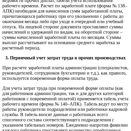
ведомости прочих доплат, табели учета использования
рабочего времени. Расчет по заработной плате (форма № 138–
АПК) необходим для начисления сумм заработанной платы,
причитающихся работнику при его увольнении с работы до
окончания месяца либо при уходе в очередной или учебный
отпуск. На лицевой стороне документа проставляют суммы
начислений и удержаний по видам, на оборотной стороне –
суммы начисленной заработной платы по месяцам. Суммы
выплат рассчитывают на основании среднего заработка за
расчетный период.
3. Первичный учет затрат труда в прочих производствах
При расчете заработной платы администрации (специалистов,
руководителей, сотрудников бухгалтерии и т.д.), как правило,
используется повременная форма оплаты труда.
Для учета затрат труда при повременной форме оплаты (как
для работников администрации, так и для других категорий
работников с повременной оплатой) применяется табель учета
рабочего времени (форма № 140–АПК). Табель ведут по месту
работы руководители подразделения или работники кадровой
службы. В табель вносят данные о работниках всего
списочного состава соответствующего подразделения с
указанием табельных номеров. Ежедневно напротив фамилии
каждого работника проставляют количество отработанных