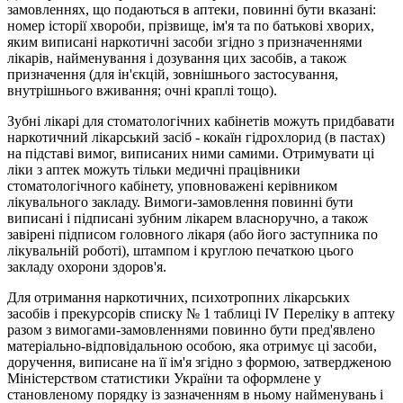
замовленнях, що подаються в аптеки, повинні бути вказані:
номер історії хвороби, прізвище, ім'я та по батькові хворих,
яким виписані наркотичні засоби згідно з призначеннями
лікарів, найменування i дозування цих засобів, а також
призначення (для ін'єкцій, зовнішнього застосування,
внутрішнього вживання; очні краплі тощо).
Зубні лікарі для стоматологічних кабінетів можуть придбавати
наркотичний лікарський засіб - кокаїн гідрохлорид (в пастах)
на підставі вимог, виписаних ними самими. Отримувати ці
ліки з аптек можуть тільки медичні працівники
стоматологічного кабінету, уповноважені керівником
лікувального закладу. Вимоги-замовлення повинні бути
виписані і підписані зубним лікарем власноручно, а також
завірені підписом головного лікаря (або його заступника по
лікувальній роботі), штампом i круглою печаткою цього
закладу охорони здоров'я.
Для отримання наркотичних, психотропних лікарських
засобів i прекурсорів списку № 1 таблиці IV Переліку в аптеку
разом з вимогами-замовленнями повинно бути пред'явлено
матеріально-відповідальною особою, яка отримує ці засоби,
доручення, виписане на її ім'я згідно з формою, затвердженою
Міністерством статистики України та оформлене у
становленому порядку із зазначенням в ньому найменувань і