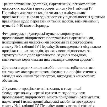
Транспортування (доставка) наркотичних, психотропних
лікарських засобів i прекурсорів списку № 1 таблиці IV
Переліку з аптечних складів чи аптек в лікувально-
профілактичні заклади здійснюється у відповідності з діючими
правилами щодо перевезення таких засобів, визначеними у
пункті 2.4.10 цього Порядку.
Фельдшерсько-акушерські пункти, здоровпункти
промислових підприємств постачаються наркотичними,
психотропними лікарськими засобами та прекурсорами
списку № 1 таблиці IV Переліку безпосередньо з лікувально-
профілактичних закладів, до яких вони відносяться за
структурною підпорядкованістю, згідно з порядком,
визначеним керівниками цих закладів охорони здоров'я.
Доставка згаданих вище засобів повинна здійснюватися
санітарним автотранспортом лікувально-профілактичних
закладів або іншим транспортом, виходячи з конкретних
обставин.
Лікувально-профілактичні заклади, в тому числі
фельдшерсько-акушерські пункти та здоровпункти
промислових підприємств, мають придбавати (отримувати)
наркотичні i психотропні лікарські засоби та прекурсори
списку № 1 таблиці IV Переліку лише у вигляді готових