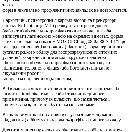
таких
форм в лікувально-профілактичних закладах не дозволяється.
Наркотичні, психотропні лікарські засоби та прекурсори
списку № 1 таблиці IV Переліку для потреб відділень
(кабінетів) лікувально-профілактичних закладів треба
виписувати латинською мовою на окремих вимогах, форма
яких затверджена наказом МОЗ СРСР від 08.02.88 N 14 "Про
затвердження спеціалізованих (відомчих) форм первинного
бухгалтерського обліку для госпрозрахункових аптечних
установ", завіреними штампом i круглою печаткою
відповідного лікувально-профілактичного закладу та
підписами головного лікаря (або його заступника по
лікувальній роботі) і
завідувача відділенням (кабінетом).
Всі вимоги-замовлення повинні виписуватися окремо від
вимог на інші лікарські засоби i товари медичного
призначення, причому їх кількість, що замовляється i
відпускається, повинна бути вказана словами.
В таких вимогах обов'язково вказується найменування
відділення (кабінету) лікувально-профілактичного закладу.
Для отримання наркотичних лікарських засобів у вимогах-