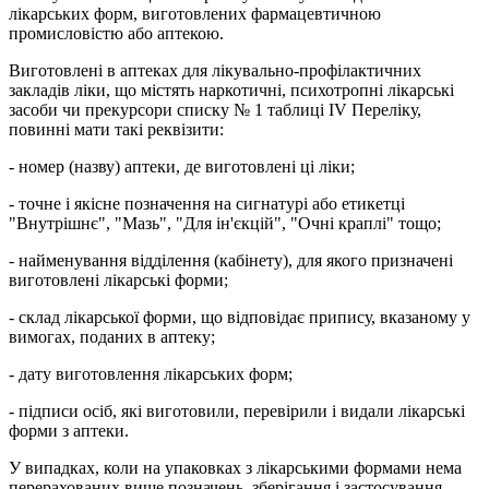
лікарських форм, виготовлених фармацевтичною
промисловістю або аптекою.
Виготовлені в аптеках для лікувально-профілактичних
закладів ліки, що містять наркотичні, психотропні лікарські
засоби чи прекурсори списку № 1 таблиці IV Переліку,
повинні мати такі реквізити:
- номер (назву) аптеки, де виготовлені ці ліки;
- точне i якісне позначення на сигнатурі або етикетці
"Внутрішнє", "Мазь", "Для ін'єкцій", "Очні краплі" тощо;
- найменування відділення (кабінету), для якого призначені
виготовлені лікарські форми;
- склад лікарської форми, що відповідає припису, вказаному у
вимогах, поданих в аптеку;
- дату виготовлення лікарських форм;
- підписи осіб, які виготовили, перевірили i видали лікарські
форми з аптеки.
У випадках, коли на упаковках з лікарськими формами нема
перерахованих вище позначень, зберігання i застосування