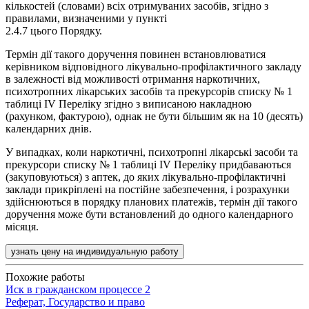
кількостей (словами) всіх отримуваних засобів, згідно з
правилами, визначеними у пункті
2.4.7 цього Порядку.
Термін дії такого доручення повинен встановлюватися
керівником відповідного лікувально-профілактичного закладу
в залежності від можливості отримання наркотичних,
психотропних лікарських засобів та прекурсорів списку № 1
таблиці IV Переліку згідно з виписаною накладною
(рахунком, фактурою), однак не бути більшим як на 10 (десять)
календарних днів.
У випадках, коли наркотичні, психотропні лікарські засоби та
прекурсори списку № 1 таблиці IV Переліку придбаваються
(закуповуються) з аптек, до яких лікувально-профілактичні
заклади прикріплені на постійне забезпечення, i розрахунки
здійснюються в порядку планових платежів, термін дії такого
доручення може бути встановлений до одного календарного
місяця.
узнать цену на индивидуальную работу
Похожие работы
Иск в гражданском процессе 2
Реферат, Государство и право