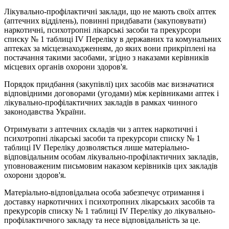
Лікувально-профілактичні заклади, що не мають своїх аптек
(аптечних відділень), повинні придбавати (закуповувати)
наркотичні, психотропні лікарські засоби та прекурсори
списку № 1 таблиці IV Переліку в державних та комунальних
аптеках за місцезнаходженням, до яких вони прикріплені на
постачання такими засобами, згідно з наказами керівників
місцевих органів охорони здоров'я.
Порядок придбання (закупівлі) цих засобів має визначатися
відповідними договорами (угодами) між керівниками аптек i
лікувально-профілактичних закладів в рамках чинного
законодавства України.
Отримувати з аптечних складів чи з аптек наркотичні i
психотропні лікарські засоби та прекурсори списку № 1
таблиці IV Переліку дозволяється лише матеріально-
відповідальним особам лікувально-профілактичних закладів,
уповноваженим письмовим наказом керівників цих закладів
охорони здоров'я.
Матеріально-відповідальна особа забезпечує отримання і
доставку наркотичних і психотропних лікарських засобів та
прекурсорів списку № 1 таблиці IV Переліку до лікувально-
профілактичного закладу та несе відповідальність за це.