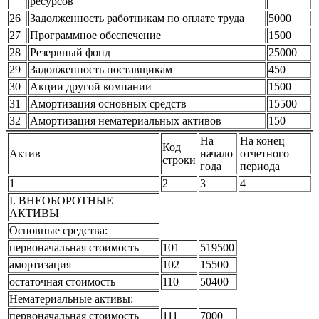
ресурсов
26
Задолженность работникам по оплате труда
5000
27
Программное обеспечение
1500
28
Резервный фонд
25000
29
Задолженность поставщикам
450
30
Акции другой компании
1500
31
Амортизация основных средств
15500
32
Амортизация нематериальных активов
150
На
На конец
Код
Актив
начало
отчетного
строки
года
периода
1
2
3
4
I. ВНЕОБОРОТНЫЕ
АКТИВЫ
Основные средства:
первоначальная стоимость
101
519500
амортизация
102
15500
остаточная стоимость
110
50400
Нематериальные активы:
первоначальная стоимость
111
7000