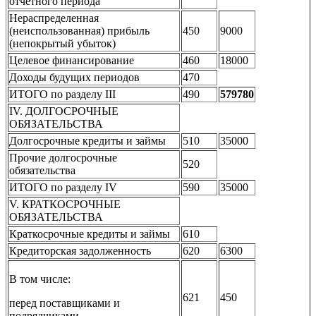
отчетного периода
Нераспределенная
(неиспользованная) прибыль
450
9000
(непокрытый убыток)
Целевое финансирование
460
18000
Доходы будущих периодов
470
ИТОГО по разделу III
490
579780
IV. ДОЛГОСРОЧНЫЕ
ОБЯЗАТЕЛЬСТВА
Долгосрочные кредиты и займы
510
35000
Прочие долгосрочные
520
обязательства
ИТОГО по разделу IV
590
35000
V. КРАТКОСРОЧНЫЕ
ОБЯЗАТЕЛЬСТВА
Краткосрочные кредиты и займы
610
Кредиторская задолженность
620
6300
В том числе:
621
450
перед поставщиками и
подрядчиками