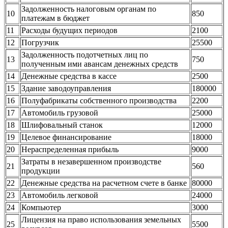
Задолженность налоговым органам по
10
850
платежам в бюджет
11
Расходы будущих периодов
2100
12
Погрузчик
25500
Задолженность подотчетных лиц по
13
750
полученным ими авансам денежных средств
14
Денежные средства в кассе
2500
15
Здание заводоуправления
180000
16
Полуфабрикаты собственного производства
2200
17
Автомобиль грузовой
25000
18
Шлифовальный станок
12000
19
Целевое финансирование
18000
20
Нераспределенная прибыль
9000
Затраты в незавершенном производстве
21
560
продукции
22
Денежные средства на расчетном счете в банке
80000
23
Автомобиль легковой
24000
24
Компьютер
3000
Лицензия на право использования земельных
25
5500