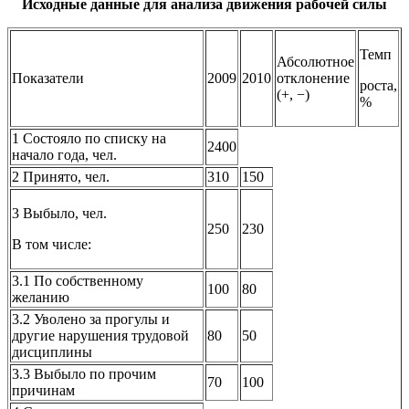
Исходные данные для анализа движения рабочей силы
Темп
Абсолютное
Показатели
2009
2010
отклонение
роста,
(+, −)
%
1 Состояло по списку на
2400
начало года, чел.
2 Принято, чел.
310
150
3 Выбыло, чел.
250
230
В том числе:
3.1 По собственному
100
80
желанию
3.2 Уволено за прогулы и
другие нарушения трудовой
80
50
дисциплины
3.3 Выбыло по прочим
70
100
причинам