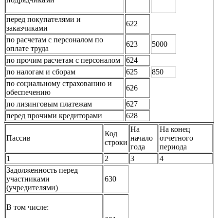
перед покупателями и
622
заказчиками
по расчетам с персоналом по
623
5000
оплате труда
по прочим расчетам с персоналом
624
по налогам и сборам
625
850
по социальному страхованию и
626
обеспечению
по лизинговым платежам
627
перед прочими кредиторами
628
На
На конец
Код
Пассив
начало
отчетного
строки
года
периода
1
2
3
4
Задолженность перед
участниками
630
(учредителями)
В том числе: