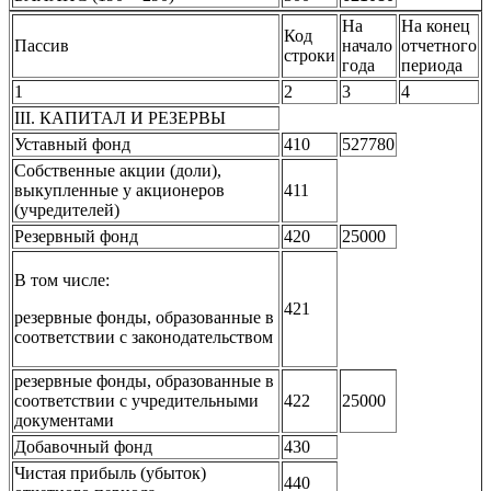
На
На конец
Код
Пассив
начало
отчетного
строки
года
периода
1
2
3
4
III. КАПИТАЛ И РЕЗЕРВЫ
Уставный фонд
410
527780
Собственные акции (доли),
выкупленные у акционеров
411
(учредителей)
Резервный фонд
420
25000
В том числе:
421
резервные фонды, образованные в
соответствии с законодательством
резервные фонды, образованные в
соответствии с учредительными
422
25000
документами
Добавочный фонд
430
Чистая прибыль (убыток)
440