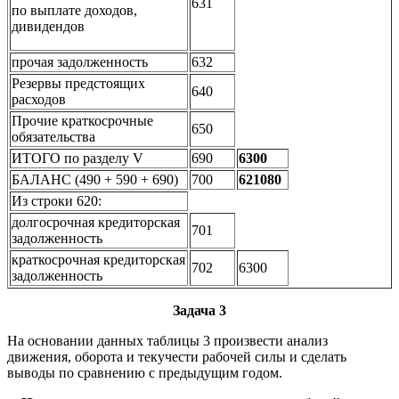
631
по выплате доходов,
дивидендов
прочая задолженность
632
Резервы предстоящих
640
расходов
Прочие краткосрочные
650
обязательства
ИТОГО по разделу V
690
6300
БАЛАНС (490 + 590 + 690)
700
621080
Из строки 620:
долгосрочная кредиторская
701
задолженность
краткосрочная кредиторская
702
6300
задолженность
Задача 3
На основании данных таблицы 3 произвести анализ
движения, оборота и текучести рабочей силы и сделать
выводы по сравнению с предыдущим годом.