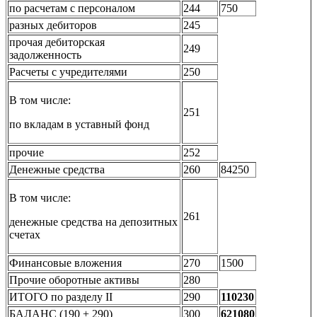
по расчетам с персоналом
244
750
разных дебиторов
245
прочая дебиторская
249
задолженность
Расчеты с учредителями
250
В том числе:
251
по вкладам в уставный фонд
прочие
252
Денежные средства
260
84250
В том числе:
261
денежные средства на депозитных
счетах
Финансовые вложения
270
1500
Прочие оборотные активы
280
ИТОГО по разделу II
290
110230
БАЛАНС (190 + 290)
300
621080