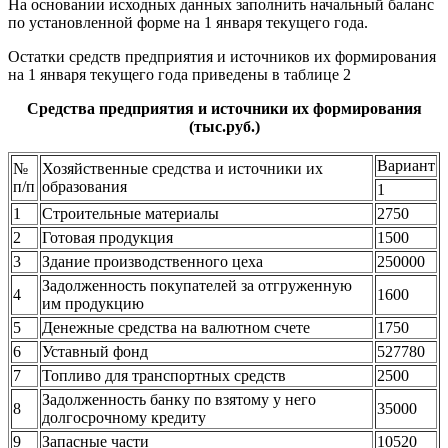
На основании исходных данных заполнить начальный баланс
по установленной форме на 1 января текущего года.
Остатки средств предприятия и источников их формирования
на 1 января текущего года приведены в таблице 2
Средства предприятия и источники их формирования
(тыс.руб.)
Вариант
№
Хозяйственные средства и источники их
п/п
образования
1
1
Строительные материалы
2750
2
Готовая продукция
1500
3
Здание производственного цеха
250000
Задолженность покупателей за отгруженную
4
1600
им продукцию
5
Денежные средства на валютном счете
1750
6
Уставный фонд
527780
7
Топливо для транспортных средств
2500
Задолженность банку по взятому у него
8
35000
долгосрочному кредиту
9
Запасные части
10520