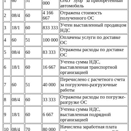
1
60
51
ОАО "Зубр" за приобретенный
000
автомобиль
4 166
Отражена стоимость
2
08/4
60
667
полученного ОС
Учтен выставленный продавцом
3
18/1
60
833 333
НДС
Оплачены услуги по доставке
4
60
51
100 000
ОС
Отражены расходы по доставке
5
08/4
60
83 333
ОС
Учтена сумма НДС,
6
18/1
60
16 667
выставленная транспортной
организацией
Перечислено с расчетного счета
7
60
51
40 000
за погрузочно-разгрузочные
работы
Отражены расходы по погрузке-
8
08/4
60
33 333
разгрузке ОС
Учтена сумма НДС,
9
18/1
60
6 667
выставленная подрядной
организацией
Начислена заработная плата
10
08/4
70
80 000