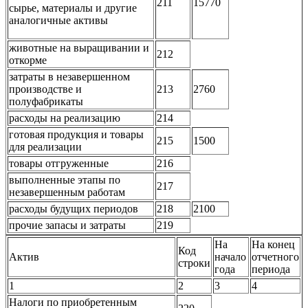
211
15770
сырье, материалы и другие
аналогичные активы
животные на выращивании и
212
откорме
затраты в незавершенном
производстве и
213
2760
полуфабрикаты
расходы на реализацию
214
готовая продукция и товары
215
1500
для реализации
товары отгруженные
216
выполненные этапы по
217
незавершенным работам
расходы будущих периодов
218
2100
прочие запасы и затраты
219
На
На конец
Код
Актив
начало
отчетного
строки
года
периода
1
2
3
4
Налоги по приобретенным