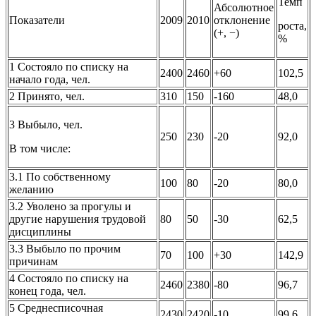
Темп
Абсолютное
Показатели
2009
2010
отклонение
роста,
(+, −)
%
1 Состояло по списку на
2400
2460
+60
102,5
начало года, чел.
2 Принято, чел.
310
150
-160
48,0
3 Выбыло, чел.
250
230
-20
92,0
В том числе:
3.1 По собственному
100
80
-20
80,0
желанию
3.2 Уволено за прогулы и
другие нарушения трудовой
80
50
-30
62,5
дисциплины
3.3 Выбыло по прочим
70
100
+30
142,9
причинам
4 Состояло по списку на
2460
2380
-80
96,7
конец года, чел.
5 Среднесписочная
2430
2420
-10
99,6