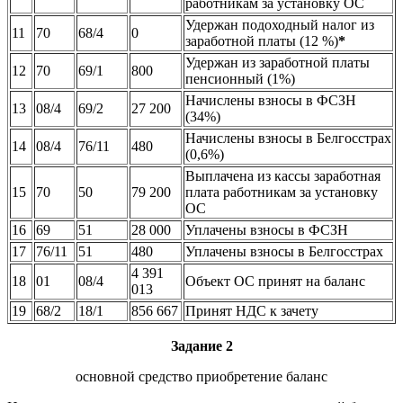
работникам за установку ОС
Удержан подоходный налог из
11
70
68/4
0
заработной платы (12 %)
*
Удержан из заработной платы
12
70
69/1
800
пенсионный (1%)
Начислены взносы в ФСЗН
13
08/4
69/2
27 200
(34%)
Начислены взносы в Белгосстрах
14
08/4
76/11
480
(0,6%)
Выплачена из кассы заработная
15
70
50
79 200
плата работникам за установку
ОС
16
69
51
28 000
Уплачены взносы в ФСЗН
17
76/11
51
480
Уплачены взносы в Белгосстрах
4 391
18
01
08/4
Объект ОС принят на баланс
013
19
68/2
18/1
856 667
Принят НДС к зачету
Задание 2
основной средство приобретение баланс