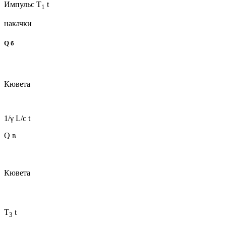
Импульс T
t
1
накачки
Q б
Кювета
1/γ L/c t
Q в
Кювета
T
t
3