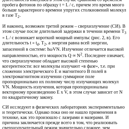
пробега фотонов по образцу t = L / с, причем это время много
больше характерного времени упругих столкновений молекул
в газе T
.
2
И наконец, возможен третий режим – сверхизлучение (СИ). В
этом случае после длительной задержки в течении времени Т
3
» L / c возникает короткий мощный импульс (рис. 2, в). Его
длительность t « t
, T
, а энергия равна всей энергии,
d
2
запасенной в системе: ћωVN. Излучение отличается высокой
2
направленностью, его мощность Q ∞ N
. Последнее означает,
что сверхизлучение обладает высокой степенью
когерентности: все молекулы излучают «в фазе», т.е. при
сложении электрического E и магнитного В полей в
электромагнитном излучении суммарное поле
пропорционально их полному числу излучающих молекул
VN. Мощность излучения, которая пропорциональна
векторному произведению Е х V, в этом случае зависит от N
по квадратичному закону.
СИ исследуют в физических лабораториях экспериментально
и теоретически. Однако пока оно не нашло применения в
технике, как это произошло с лазерами и мазерами. И
причина заключается прежде всего в том, что реализовать
сверхизлучательный режим значительно сложнее, чем