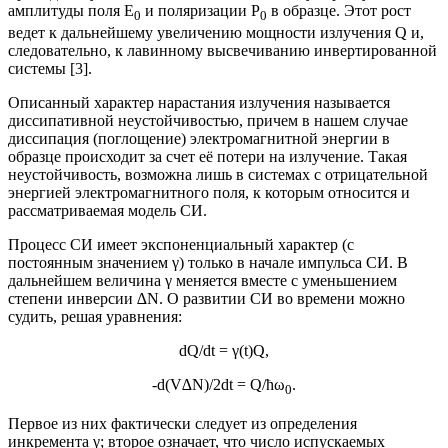
амплитуды поля E
и поляризации P
в образце. Этот рост
0
0
ведет к дальнейшему увеличению мощности излучения Q и,
следовательно, к лавинному высвечиванию инвертированной
системы [3].
Описанный характер нарастания излучения называется
диссипативной неустойчивостью, причем в нашем случае
диссипация (поглощение) электромагнитной энергии в
образце происходит за счет её потери на излучение. Такая
неустойчивость, возможна лишь в системах с отрицательной
энергией электромагнитного поля, к которым относится и
рассматриваемая модель СИ.
Процесс СИ имеет экспоненциальный характер (с
постоянным значением γ) только в начале импульса СИ. В
дальнейшем величина γ меняется вместе с уменьшением
степени инверсии ∆N. О развитии СИ во времени можно
судить, решая уравнения:
dQ/dt = γ(t)Q,
-d(V∆N)/2dt = Q/ћω
.
0
Первое из них фактически следует из определения
инкремента γ; второе означает, что число испускаемых