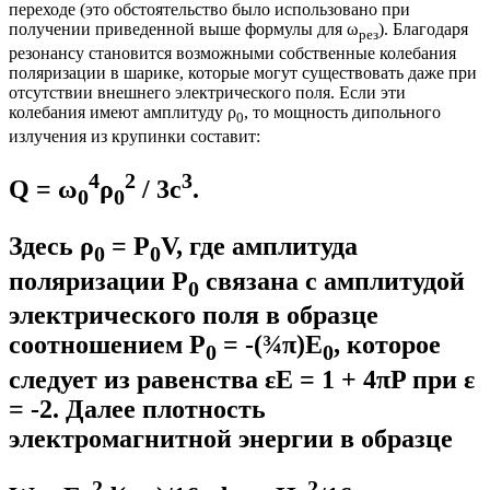
переходе (это обстоятельство было использовано при
получении приведенной выше формулы для ω
). Благодаря
рез
резонансу становится возможными собственные колебания
поляризации в шарике, которые могут существовать даже при
отсутствии внешнего электрического поля. Если эти
колебания имеют амплитуду ρ
, то мощность дипольного
0
излучения из крупинки составит:
4
2
3
Q = ω
ρ
/ 3c
.
0
0
Здесь ρ
= P
V, где амплитуда
0
0
поляризации P
связана с амплитудой
0
электрического поля в образце
соотношением P
= -(¾π)Е
, которое
0
0
следует из равенства εЕ = 1 + 4πP при ε
= -2. Далее плотность
электромагнитной энергии в образце
2
2