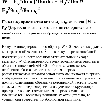
W = E
d(ωε)/16πdω + H
/16π ≈
0
0
2
2
2
E
9ω
/8π ω
0
0
0
Поскольку практически всегда ω
«ω
, ясно, что │W│»
с
0
2
E
/(8π), т.е. основная часть энергии сосредоточена в
0
колебаниях поляризации образца, а не в электрическом
поле.
В случае инвертированного образца W < 0 вместе с квадратом
2
кооперативной частоты ω
, поскольку энергия колебаний
с
поляризации вносит большой отрицательный вклад в
величину W. Отрицательность электромагнитной энергии в
образце с инверсией ∆N > 0 – обстоятельство весьма
необычное. Оно означает, что полная энергия
рассматриваемой неравновесной системы, включая энергию
возбужденных молекул, меньше при наличии электрического
поля и поляризации образца на резонансной частоте. Более
того, за счет потерь энергии на излучение в окружающее
пространство электромагнитная энергия крупинки
уменьшается. Поскольку величина W отрицательна, то
убывая, она возрастает по абсолютной величине: