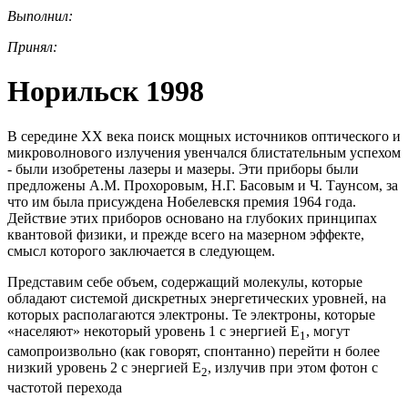
Выполнил:
Принял:
Норильск 1998
В середине XX века поиск мощных источников оптического и
микроволнового излучения увенчался блистательным успехом
- были изобретены лазеры и мазеры. Эти приборы были
предложены А.М. Прохоровым, Н.Г. Басовым и Ч. Таунсом, за
что им была присуждена Нобелевскя премия 1964 года.
Действие этих приборов основано на глубоких принципах
квантовой физики, и прежде всего на мазерном эффекте,
смысл которого заключается в следующем.
Представим себе объем, содержащий молекулы, которые
обладают системой дискретных энергетических уровней, на
которых располагаются электроны. Те электроны, которые
«населяют» некоторый уровень 1 с энергией E
, могут
1
самопроизвольно (как говорят, спонтанно) перейти н более
низкий уровень 2 с энергией E
, излучив при этом фотон с
2
частотой перехода