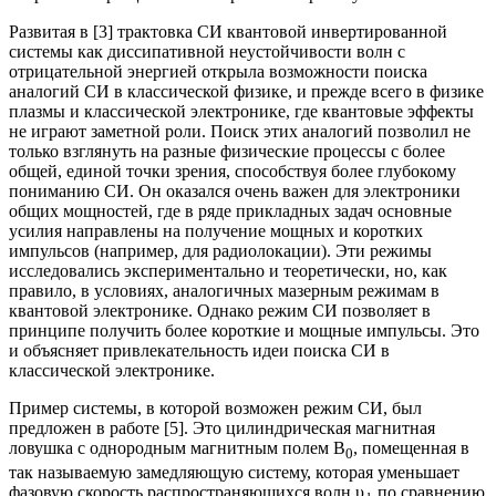
Развитая в [3] трактовка СИ квантовой инвертированной
системы как диссипативной неустойчивости волн с
отрицательной энергией открыла возможности поиска
аналогий СИ в классической физике, и прежде всего в физике
плазмы и классической электронике, где квантовые эффекты
не играют заметной роли. Поиск этих аналогий позволил не
только взглянуть на разные физические процессы с более
общей, единой точки зрения, способствуя более глубокому
пониманию СИ. Он оказался очень важен для электроники
общих мощностей, где в ряде прикладных задач основные
усилия направлены на получение мощных и коротких
импульсов (например, для радиолокации). Эти режимы
исследовались экспериментально и теоретически, но, как
правило, в условиях, аналогичных мазерным режимам в
квантовой электронике. Однако режим СИ позволяет в
принципе получить более короткие и мощные импульсы. Это
и объясняет привлекательность идеи поиска СИ в
классической электронике.
Пример системы, в которой возможен режим СИ, был
предложен в работе [5]. Это цилиндрическая магнитная
ловушка с однородным магнитным полем B
, помещенная в
0
так называемую замедляющую систему, которая уменьшает
фазовую скорость распространяющихся волн υ
по сравнению