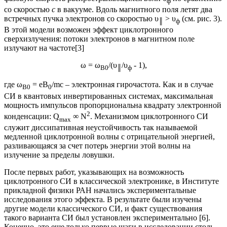
ф
со скоростью
с
в вакууме. Вдоль магнитного поля летят два
встречных пучка электронов со скоростью υ
> υ
(см. рис. 3).
║
ф
В этой модели возможен эффект циклотронного
сверхизлучения: потоки электронов в магнитном поле
излучают на частоте[3]
ω = ω
/(υ
/υ
- 1),
B0
║
ф
где ω
= eB
/mc – электронная гирочастота. Как и в случае
B0
0
СИ в квантовых инвертированных системах, максимальная
мощность импульсов пропорциональна квадрату электронной
2
конденсации: Q
∞ N
. Механизмом циклотронного СИ
max
служит диссипативная неустойчивость так называемой
медленной циклотронной волны с отрицательной энергией,
разливающаяся за счет потерь энергии этой волны на
излучение за пределы ловушки.
После первых работ, указывающих на возможность
циклотронного СИ в классической электронике, в Институте
прикладной физики РАН начались экспериментальные
исследования этого эффекта. В результате были изучены
другие модели классического СИ, и факт существования
такого варианта СИ был установлен экспериментально [6].
Конечно, это еще только первые шаги в исследовании столь