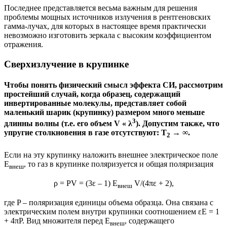
Последнее представляется весьма важным для решения
проблемы мощных источников излучения в рентгеновских
гамма-лучах, для которых в настоящее время практически
невозможно изготовить зеркала с высоким коэффициентом
отражения.
Сверхизлучение в крупинке
Чтобы понять физический смысл эффекта СИ, рассмотрим
простейший случай, когда образец, содержащий
инвертированные молекулы, представляет собой
маленький шарик (крупинку) размером много меньше
3
длинны волны (т.е. его объем V « λ
). Допустим также, что
упругие столкновения в газе отсутствуют: T
→ ∞.
2
Если на эту крупинку наложить внешнее электрическое поле
E
, то газ в крупинке поляризуется и общая поляризация
внеш
ρ = PV = (3ε – 1) E
V/(4πε + 2),
внеш
где P – поляризация единицы объема образца. Она связана с
электрическим полем внутри крупинки соотношением εΕ = 1
+ 4πΡ. Вид множителя перед E
, содержащего
внеш