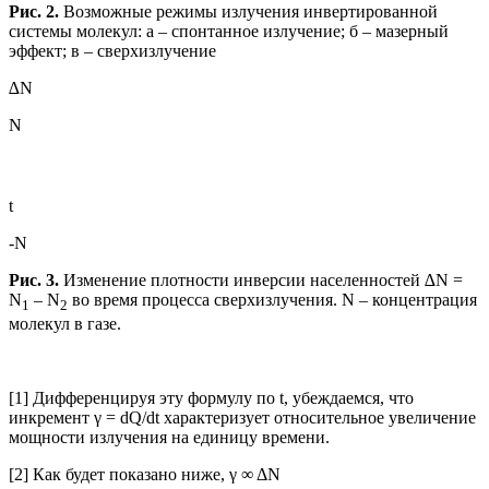
Рис. 2.
Возможные режимы излучения инвертированной
системы молекул: а – спонтанное излучение; б – мазерный
эффект; в – сверхизлучение
∆N
N
t
-N
Рис. 3.
Изменение плотности инверсии населенностей ∆N =
N
– N
во время процесса сверхизлучения. N – концентрация
1
2
молекул в газе.
[1] Дифференцируя эту формулу по t, убеждаемся, что
инкремент γ = dQ/dt характеризует относительное увеличение
мощности излучения на единицу времени.
[2] Как будет показано ниже, γ ∞ ΔN