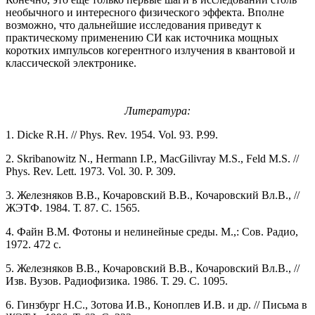
необычного и интересного физического эффекта. Вполне
возможно, что дальнейшие исследования приведут к
практическому применению СИ как источника мощных
коротких импульсов когерентного излучения в квантовой и
классической электронике.
Литература:
1. Dicke R.H. // Phys. Rev. 1954. Vol. 93. P.99.
2. Skribanowitz N., Hermann I.P., MacGilivray M.S., Feld M.S. //
Phys. Rev. Lett. 1973. Vol. 30. P. 309.
3. Железняков В.В., Кочаровский В.В., Кочаровский Вл.В., //
ЖЭТФ. 1984. Т. 87. С. 1565.
4. Файн В.М. Фотоны и нелинейные среды. М.,: Сов. Радио,
1972. 472 с.
5. Железняков В.В., Кочаровский В.В., Кочаровский Вл.В., //
Изв. Вузов. Радиофизика. 1986. Т. 29. С. 1095.
6. Гинзбург Н.С., Зотова И.В., Коноплев И.В. и др. // Письма в