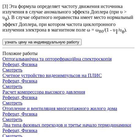
[3] Эта формула определяет частоту движения источника
излучения в случае аномального эффекта Доплера (при υ >
υ
). В случае обратного неравенства имеет место нормальный
ф
эффект Доплера, при котором частота циклотронного
излучения электрона в магнитном поле ω = ω
/(1 - υ
/υ
).
B0
║
ф
узнать цену на индивидуальную работу
Похожие работы
Оптогальванічна та опторефракційна спектроскопія
Реферат, Физика
Смотреть
Счетное устройство видеоимпульсов на ПЛИС
Реферат, Физика
Смотреть
Расчет компрессора высокого давления
Реферат, Физика
Смотреть
Отопление и вентиляция многоэтажного жилого дома
Реферат, Физика
Смотреть
Два типа фазовых переходов и третье начало термодинамики
Реферат, Физика
Смотреть