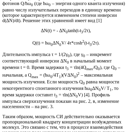
фотонов Q/ћω
(где ћω
– энергия одного кванта излучения)
0
0
равно числу излучательных переходов в единицу времени
(которое характеризуется изменением степени инверсии
d(∆N)/dt). Решение этих уравнений имеет вид [1]
∆N(t) = - ∆N
tanh(t-t
/2τ),
0
3
2
Q(t) = ћω
∆N
V/ 4τ*cosh
(t-t
/2τ).
0
0
3
Длительность импульса τ = 1/(2γ
), где γ
– инкремент
0
0
соответствующий инверсии ∆N
в начальный момент
0
времени t = 0. Время задержки t
= τln(4Q
/Q
), где Q
–
3
max
0
0
2
начальная, а Q
= (ћω
/4T
)(V∆N
)
– максимальная
max
0
1
0
мощность излучения. Если мощность Q
равна мощности
0
некогерентного спонтанного излучения ћω
∆N
V/ T
, то
0
0
1
время задержки составит t
= τln(∆N
V) [4]. Профиль
3
0
импульса сверхизлучения показан на рис. 2, в, изменение
населенности – на рис. 3.
Таким образом, мощность СИ действительно оказывается
пропорциональной квадрату концентрации возбужденных
молекул. Это связано с тем, что в процессе взаимодействия