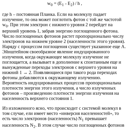
w
= (E
- E
) / h ,
0
1
2
где h – постоянная Планка. Если на молекулу падает
излучение, то она может поглотить фотон с той же частотой
w
. При этом электрон с нижнего уровня 2 перейдет на
0
верхний уровень 1, забрав энергию поглощенного фотона.
Число поглощенных фотонов растет пропорционально числу
электронов на нижнем уровне 2 (населенности этого уровня).
Наряду с процессом поглощения существует указанное еще А.
Эйнштейном своеобразное явление индуцированного
излучения, когда окружающее молекулу излучение не
поглощается, а вызывает в дополнение к спонтанным еще и
вынужденные переходы электронов с верхнего уровня на
нижний 1 → 2. Появляющиеся при такого рода переходах
фотоны добавляются к окружающему излучению.
Вероятность индуцированных процессов пропорциональна
плотности энергии этого излучения, а число излученных
фотонов – произведению плотности энергии излучения на
населенность верхнего состояния 1.
Из изложенного ясно, что происходит с системой молекул в
том случае, ели имеет место «инверсия населенностей», то
есть число электронов (населенность) N
превышает
1
населенность N
. В этом случае число поглощенных фотонов
2