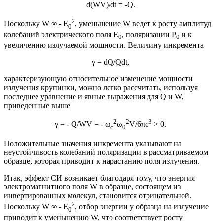
d(WV)/dt = -Q.
2
Поскольку W ∞ - E
, уменьшение W ведет к росту амплитуд
0
колебаний электрического поля E
, поляризации P
и к
0
0
увеличению излучаемой мощности. Величину инкремента
γ = dQ/Qdt,
характеризующую относительное изменение мощности
излучения крупинки, можно легко рассчитать, используя
последнее уравнение и явные выражения для Q и W,
приведенные выше
2
2
3
γ = - Q/WV = - ω
ω
V/6πc
> 0.
c
0
Положительные значения инкремента указывают на
неустойчивость колебаний поляризации в рассматриваемом
образце, которая приводит к нарастанию поля излучения.
Итак, эффект СИ возникает благодаря тому, что энергия
электромагнитного поля W в образце, состоящем из
инвертированных молекул, становится отрицательной.
2
Поскольку W ∞ - E
, отбор энергии у образца на излучение
0
приводит к уменьшению W, что соответствует росту