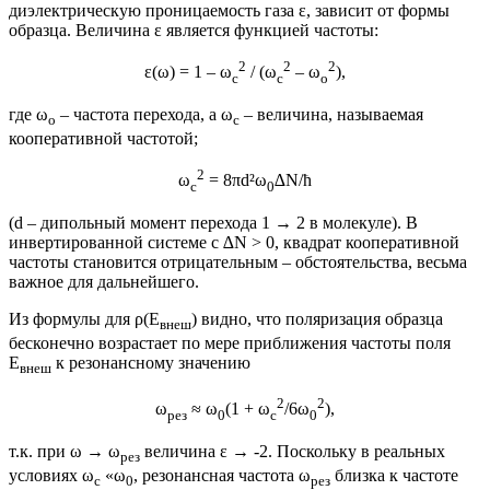
диэлектрическую проницаемость газа ε, зависит от формы
образца. Величина ε является функцией частоты:
2
2
2
ε(ω) = 1 – ω
/ (ω
– ω
),
с
с
о
где ω
– частота перехода, а ω
– величина, называемая
о
с
кооперативной частотой;
2
ω
= 8πd²ω
∆Ν/ħ
с
0
(d – дипольный момент перехода 1 → 2 в молекуле). В
инвертированной системе с ∆Ν > 0, квадрат кооперативной
частоты становится отрицательным – обстоятельства, весьма
важное для дальнейшего.
Из формулы для ρ(E
) видно, что поляризация образца
внеш
бесконечно возрастает по мере приближения частоты поля
E
к резонансному значению
внеш
2
2
ω
≈ ω
(1 + ω
/6ω
),
рез
0
с
0
т.к. при ω → ω
величина ε → -2. Поскольку в реальных
рез
условиях ω
«ω
, резонансная частота ω
близка к частоте
с
0
рез