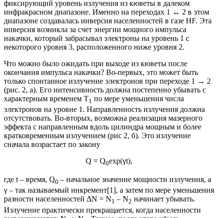
фиксирующий уровень излучения из кюветы в далеком
инфракрасном диапазоне. Именно на переходах 1 ↔ 2 в этом
диапазоне создавалась инверсия населенностей в газе HF. Эта
инверсия возникла за счет энергии мощного импульса
накачки, который забрасывал электроны на уровень 1 с
некоторого уровня 3, расположенного ниже уровня 2.
Что можно было ожидать при выходе из кюветы после
окончания импульса накачки? Во-первых, это может быть
только спонтанное излучение электронов при переходе 1 → 2
(рис. 2, а). Его интенсивность должна постепенно убывать с
характерным временем T
по мере уменьшения числа
1
электронов на уровне 1. Направленность излучения должна
отсутствовать. Во-вторых, возможна реализация мазерного
эффекта с направленным вдоль цилиндра мощным и более
кратковременным излучением (рис 2, б). Это излучение
сначала возрастает по закону
Q = Q
exp(γt),
0
где t – время, Q
– начальное значение мощности излучения, а
0
γ – так называемый инкремент[1], а затем по мере уменьшения
разности населенностей ΔN = N
– N
начинает убывать.
1
2
Излучение практически прекращается, когда населенности