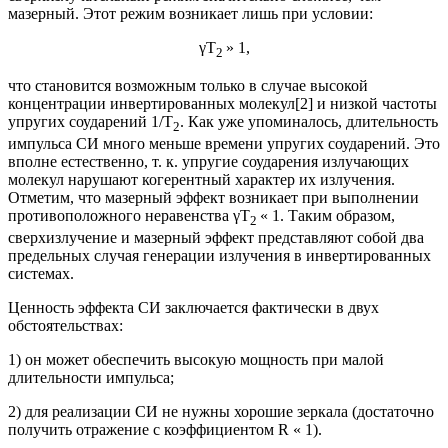
мазерный. Этот режим возникает лишь при условии:
γT
» 1,
2
что становится возможным только в случае высокой
концентрации инвертированных молекул[2] и низкой частоты
упругих соударений 1/T
. Как уже упоминалось, длительность
2
импульса СИ много меньше времени упругих соударений. Это
вполне естественно, т. к. упругие соударения излучающих
молекул нарушают когерентный характер их излучения.
Отметим, что мазерный эффект возникает при выполнении
противоположного неравенства γT
« 1. Таким образом,
2
сверхизлучение и мазерный эффект представляют собой два
предельных случая генерации излучения в инвертированных
системах.
Ценность эффекта СИ заключается фактически в двух
обстоятельствах:
1) он может обеспечить высокую мощность при малой
длительности импульса;
2) для реализации СИ не нужны хорошие зеркала (достаточно
получить отражение с коэффициентом R « 1).