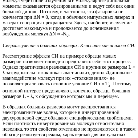
молекул через поле излучения все молекулярные дипольные
моменты оказываются сфазированными и ведут себя как один
большой диполь. Поэтому, в частности, эта фазировка не
кончается при ∆N = 0, когда в обычных импульсных лазерах и
мазерах генерация прекращается. Здесь, наоборот, излучение
достигает максимума и продолжается до исчезновения
возбуждения молекул ∆N ≈ -N
.
0
Сверхизлучение в больших образцах. Классические аналоги СИ.
Рассмотрение эффекта СИ на примере образца малых
размеров позволяет наглядно представить себе этот процесс.
Однако практическая реализация СИ в крупинке размером L «
λ затруднительна: как показывает анализ, диполь0дипольное
взаимодействие молекул при их «столкновениях» не
позволяет реализовать основное условие СИ τ « T
. Поэтому
2
основной интерес представляют, конечно, образцы больших
размеров L » λ, к обсуждению которых мы и перейдем.
В образцах больших размеров могут распространятся
электромагнитные волны, которые в инвертированной
двухуровневой среде обладают специфическими свойствами.
Если плотность инвертированных молекул относительно
невелика, то эти свойства отчетливо не проявляются и в таком
образце реализуется режим, характерный для импульсных