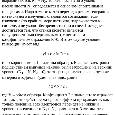
выравниваются: N
≈ N
. Точнее, после этого убыль
1
2
населенности N
определяется в основном спонтанными
1
процессами. Надо отметить, что переход в режим генерации
интенсивного излучения становится возможным, если
излучение (по крайней мере частично) задерживается в
системе, а не уходит беспрепятственно из нее. Последнее
достигается тем, что стенки кюветы делаются
полупрозрачными (зеркальными), с некоторым
коэффициентом отражения R>0. В этом случае условие
генерации имеет вид
-1
γL / c > ln R
» 1
(с – скорость света, L – длинна образца). Если все электроны
под действием импульса накачки были заброшены на верхний
уровень (N
= N, N
= 0), то энергия, излученная в результате
1
2
мазерного эффекта, будет, очевидно, равна
ђωVN / 2 ,
где V – объем образца. Коэффициент 2 в знаменателе отражает
тот факт, что действие мазерного эффекта прекращается, как
только половина всех электронов перейдет на нижний
уровень населенности N
и N
сравняются. Заметим, что
1
2
длительность импульса в этом случае сравнима со временем