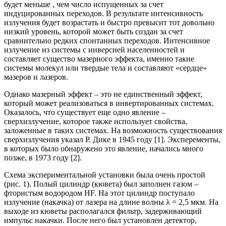
будет меньше , чем число испущенных за счет
индуцированных переходов. В результате интенсивность
излучения будет возрастать и быстро превысит тот довольно
низкий уровень, которой может быть создан за счет
сравнительно редких спонтанных переходов. Интенсивное
излучение из системы с инверсией населенностей и
составляет существо мазерного эффекта, именно такие
системы молекул или твердые тела и составляют «сердце»
мазеров и лазеров.
Однако мазерный эффект – это не единственный эффект,
который может реализоваться в инвертированных системах.
Оказалось, что существует еще одно явление –
сверхизлучение, которое также использует свойства,
заложенные в таких системах. На возможность существования
сверхизлучения указал Р. Дике в 1945 году [1]. Эксперементы,
в которых было обнаружено это явление, начались много
позже, в 1973 году [2].
Схема экспериментальной установки была очень простой
(рис. 1). Полый цилиндр (кювета) был заполнен газом –
фтористым водородом HF. На этот цилиндр поступало
излучение (накачка) от лазера на длине волны λ = 2,5 мкм. На
выходе из кюветы располагался фильтр, задерживающий
импульс накачки. После него был установлен детектор,