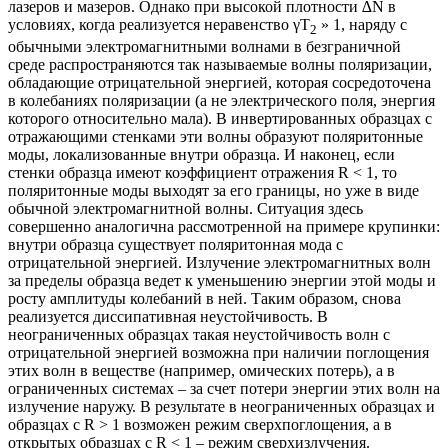
лазеров и мазеров. Однако при высокой плотности ∆N в
условиях, когда реализуется неравенство γT
» 1, наряду с
2
обычными электромагнитными волнами в безграничной
среде распространяются так называемые волны поляризации,
обладающие отрицательной энергией, которая сосредоточена
в колебаниях поляризации (а не электрического поля, энергия
которого относительно мала). В инвертированных образцах с
отражающими стенками эти волны образуют поляритонные
моды, локализованные внутри образца. И наконец, если
стенки образца имеют коэффициент отражения R < 1, то
поляритонные моды выходят за его границы, но уже в виде
обычной электромагнитной волны. Ситуация здесь
совершенно аналогична рассмотренной на примере крупинки:
внутри образца существует поляритонная мода с
отрицательной энергией. Излучение электромагнитных волн
за пределы образца ведет к уменьшению энергии этой моды и
росту амплитуды колебаний в ней. Таким образом, снова
реализуется диссипативная неустойчивость. В
неограниченных образцах такая неустойчивость волн с
отрицательной энергией возможна при наличии поглощения
этих волн в веществе (например, омических потерь), а в
ограниченных системах – за счет потери энергии этих волн на
излучение наружу. В результате в неограниченных образцах и
образцах с R > 1 возможен режим сверхпоглощения, а в
открытых образцах с R < 1 – режим сверхизлучения.