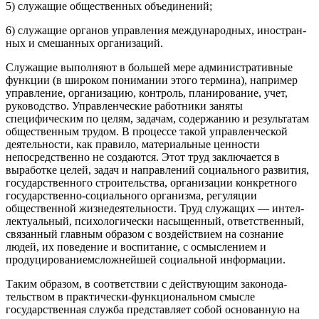
5) служащие общественных объединений;
6) служащие органов управления международных, иностран­
ных и смешанных организаций.
Служащие выполняют в большей мере административные
функции (в широком понимании этого термина), например
уп­равление, организацию, контроль, планирование, учет,
руковод­ство. Управленческие работники заняты
специфическим по це­лям, задачам, содержанию и результатам
общественным трудом. В процессе такой управленческой
деятельности, как правило, материальные ценности
непосредственно не создаются. Этот труд заключается в
выработке целей, задач и направлений социаль­ного развития,
государственного строительства, организации конкретного
государственно-социального организма, регуляции
общественной жизнедеятельности. Труд служащих — интел­
лектуальный, психологически насыщенный, ответственный,
свя­занный главным образом с воздействием на сознание
людей, их поведение и воспитание, с осмыслением и
продуцированиемсложнейшей социальной информации.
Таким образом, в соответствии с действующим законода­
тельством в практически-функциональном смысле
государствен­ная служба представляет собой основанную на