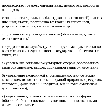
производство товаров, материальных ценностей, предостав­
ление услуг;
создание нематериальных благ (духовных ценностей): написа­
ние книг, статей, постановка театральных спектаклей,
разработ­ка сценария, съемки фильма и пр.;
социально-культурная деятельность (образование, здраво­
охранение и т.д.);
государственная служба, функционирующая практически во
всех сферах жизнедеятельности государства и общества, т.е.
таких, как:
а) управление социально-культурной сферой (образованием,
здра­воохранением, наукой, социальной защитой населения);
б) управ­ление экономикой (промышленностью, сельским
хозяйством, ис­пользованием и охраной природных ресурсов,
торговлей, финансами и кредитом, внешнеэкономической
деятельностью);
в) управление административно-политической сферой
(обороной, безопасностью, внутренними и иностранными
делами, юстицией);