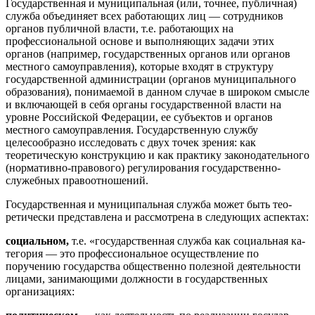
Государственная и муниципальная (или, точнее, публичная)
служба объединяет всех работающих лиц — сотрудников
орга­нов публичной власти, т.е. работающих на
профессиональной основе и выполняющих задачи этих
органов (например, государ­ственных органов или органов
местного самоуправления), кото­рые входят в структуру
государственной администрации (орга­нов муниципального
образования), понимаемой в данном случае в широком смысле
и включающей в себя органы государствен­ной власти на
уровне Российской Федерации, ее субъектов и органов
местного самоуправления. Государственную службу
целесообразно исследовать с двух точек зрения: как
теоретическую конструкцию и как практику законодательного
(нормативно-правового) регулирования госу­дарственно-
служебных правоотношений.
Государственная и муниципальная служба может быть тео­
ретически представлена и рассмотрена в следующих аспектах:
социальном,
т.е. «государственная служба как социальная ка­
тегория — это профессиональное осуществление по
поручению государства общественно полезной деятельности
лицами, зани­мающими должности в государственных
организациях: