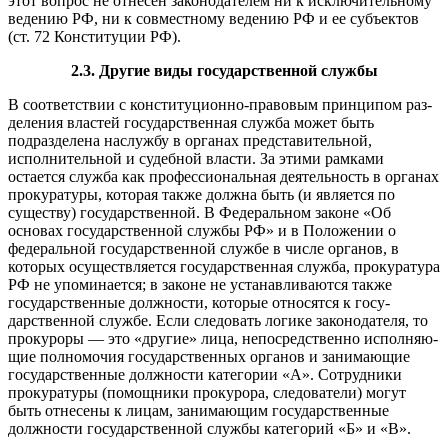
этот вопрос не отнесен законодателем ни к исключительному
ведению РФ, ни к совместному ведению РФ и ее субъектов
(ст. 72 Конституции РФ).
2.3. Другие виды государственной службы
В соответствии с конституционно-правовым принципом раз­
деления властей государственная служба может быть
подразде­лена наслужбу в органах представительной,
исполнительной и судебной власти. За этими рамками
остается служба как профес­сиональная деятельность в органах
прокуратуры, которая так­же должна быть (и является по
существу) государственной. В Федеральном законе «Об
основах государственной службы РФ» и в Положении о
федеральной государственной службе в числе органов, в
которых осуществляется государственная служба, про­куратура
РФ не упоминается; в законе не устанавливаются так­же
государственные должности, которые относятся к госу­
дарственной службе. Если следовать логике законодателя, то
прокуроры — это «другие» лица, непосредственно исполняю­
щие полномочия государственных органов и занимающие
госу­дарственные должности категории «А». Сотрудники
прокурату­ры (помощники прокурора, следователи) могут
быть отнесены к лицам, занимающим государственные
должности государствен­ной службы категорий «Б» и «В».