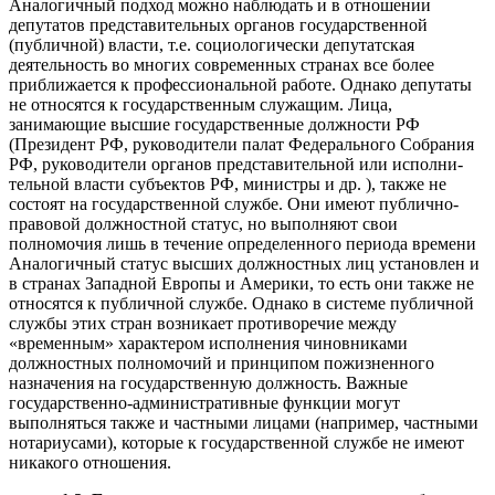
Аналогичный подход можно наблюдать и в отношении
депута­тов представительных органов государственной
(публичной) влас­ти, т.е. социологически депутатская
деятельность во многих со­временных странах все более
приближается к профессиональной работе. Однако депутаты
не относятся к государственным слу­жащим. Лица,
занимающие высшие государственные должности РФ
(Президент РФ, руководители палат Федерального Собра­ния
РФ, руководители органов представительной или исполни­
тельной власти субъектов РФ, министры и др. ), также не
состоят на государственной службе. Они имеют публично-
правовой долж­ностной статус, но выполняют свои
полномочия лишь в течение определенного периода времени
Аналогичный статус высших должностных лиц установлен и
в странах Западной Европы и Америки, то есть они также не
относятся к публичной службе. Одна­ко в системе публичной
службы этих стран возникает противо­речие между
«временным» характером исполнения чиновника­ми
должностных полномочий и принципом пожизненного
назначения на государственную должность. Важные
государствен­но-административные функции могут
выполняться также и част­ными лицами (например, частными
нотариусами), которые к го­сударственной службе не имеют
никакого отношения.