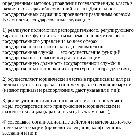
определенных методов управления государственную власть в
различных сферах общественной жизни. Деятельность
государственных служащих проявляется различ­ным образом.
В частности, государственные служащие:
1) реализуют полномочия распорядительного, регулирующего
характера, т.е. функции так называемого положительного
государ­ственного управления во всех сферах
государственного строи­тельства; следовательно,
государственная служба — это осу­ществление функций
государства от его имени лицом, занимающим
государственную должность государственной службы в
государ­ственных органах и их структурных подразделениях;
2) осуществляют юридически-властные предписания для раз­
личных субъектов права в системе управленческой иерархии
(издают приказы и распоряжения, дают указания и т.д.);
3) реализуют юрисдикционные действия, т.е. применяют
меры государственного принуждения к юридическим и
физическим лицам (к различным субъектам права);
4) совершают организационные действия и материально-тех­
нические операции (проводят совещания, конференции,
заседа­ния и пр.);