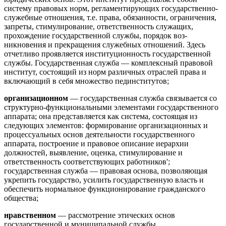
систему правовых норм, регламентирую­щих государственно-
служебные отношения, т.е. права, обязан­ности, ограничения,
запреты, стимулирование, ответственность служащих,
прохождение государственной службы, порядок воз­
никновения и прекращения служебных отношений. Здесь
отчет­ливо проявляется институционность государственной
службы. Государственная служба — комплексный правовой
институт, состоящий из норм различных отраслей права и
включающий в себя множество пединститутов;
организационном
— государственная служба связывается со
структурно-функциональными элементами государственного
ап­парата; она представляется как система, состоящая из
следую­щих элементов: формирование организационных и
процессуаль­ных основ деятельности государственного
аппарата, построение и правовое описание иерархии
должностей, выявление, оценка, стимулирование и
ответственность соответствующих работни­ков';
государственная служба — правовая основа, позволяющая
укрепить государство, усилить государственную власть и
обес­печить нормальное функционирование гражданского
общества;
нравственном
— рассмотрение этических основ
государствен­ной и муниципальной службы.