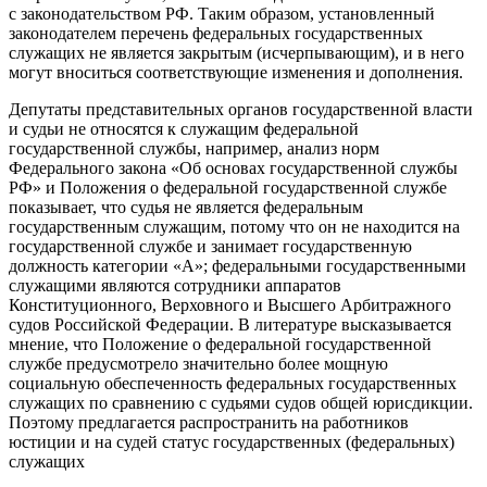
с законодательством РФ. Таким образом, установ­ленный
законодателем перечень федеральных государственных
служащих не является закрытым (исчерпывающим), и в него
могут вноситься соответствующие изменения и дополнения.
Депутаты представительных органов государственной власти
и судьи не относятся к служащим федеральной
государственной службы, например, анализ норм
Федерального закона «Об осно­вах государственной службы
РФ» и Положения о федеральной государственной службе
показывает, что судья не является фе­деральным
государственным служащим, потому что он не нахо­дится на
государственной службе и занимает государственную
должность категории «А»; федеральными государственными
слу­жащими являются сотрудники аппаратов
Конституционного, Вер­ховного и Высшего Арбитражного
судов Российской Федерации. В литературе высказывается
мнение, что Положение о феде­ральной государственной
службе предусмотрело значительно более мощную
социальную обеспеченность федеральных госу­дарственных
служащих по сравнению с судьями судов общей юрисдикции.
Поэтому предлагается распространить на работни­ков
юстиции и на судей статус государственных (федеральных)
служащих