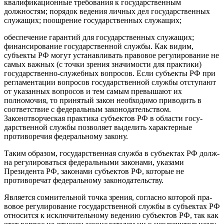
квалификационные требования к госу­дарственным
должностям; порядок ведения личных дел государ­ственных
служащих; поощрение государственных служащих;
обеспечение гарантий для государственных служащих;
финанси­рование государственной службы. Как видим,
субъекты РФ мо­гут устанавливать правовое регулирование не
самых важных (с точки зрения значимости для практики)
государственно-служеб­ных вопросов. Если субъекты РФ при
регламентации вопросов государственной службы отступают
от указанных вопросов и тем самым превышают их
полномочия, то принятый закон необхо­димо приводить в
соответствие с федеральным законодательст­вом.
Законотворческая практика субъектов РФ в области госу­
дарственной службы позволяет выделить характерные
противоречия федеральному закону.
Таким образом, государственная служба в субъектах РФ долж­
на регулироваться федеральными законами, указами
Президен­та РФ, законами субъектов РФ, которые не
противоречат феде­ральному законодательству.
Является сомнительной точка зрения, согласно которой пра­
вовое регулирование государственной службы в субъектах РФ
относится к исключительному ведению субъектов РФ, так как