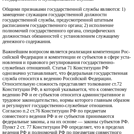
Общими признаками государственной службы являются: 1)
за­мещение служащим государственной должности
государственной службы, предусмотренной штатным
расписанием государственного органа; 2) исполнение
полномочий государственного органа, специфических
должностных обязанностей с установлением слу­жащему
денежного содержания.
Важнейшим вопросом является реализация компетенции Рос­
сийской Федерации и компетенции ее субъектов в сфере уста­
новления и правового регулирования государственно-
служебных отношений. Статья 71 Конституции РФ
однозначно устанавли­вает, что федеральная государственная
служба относится к веде­нию Российской Федерации.
Относительную сложность представ­ляет толкование ст.72
Конституции РФ, в которой указывается, что к совместному
ведению РФ и ее субъектов относится адми­нистративное и
трудовое законодательство, нормы которого глав­ным образом
и регулируют государственно-служебные отноше­ния.
Согласно п.2 ст.76 Конституции РФ по предметам
совместного ведения РФ и ее субъектов принимаются
федеральные законы, а на их основе — законы субъектов РФ.
Пункт 2 ст. 77 Конститу­ции РФ определяет, что в пределах
ведения РФ и полномочий РФ по предметам совместного