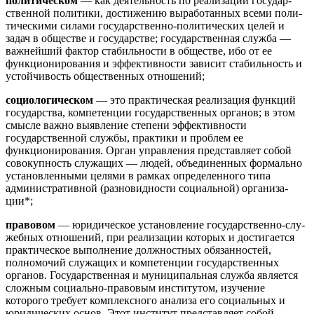
политическом
— как деятельность по реализации государ­
ственной политики, достижению выработанных всеми поли­
тическими силами государственно-политических целей и
задач в обществе и государстве; государственная служба —
важней­ший фактор стабильности в обществе, ибо от ее
функциониро­вания и эффективности зависит стабильность и
устойчивость общественных отношений;
социологическом
— это практическая реализация функций
государства, компетенции государственных органов; в этом
смысле важно выявление степени эффективности
государственной служ­бы, практики и проблем ее
функционирования. Орган управле­ния представляет собой
совокупность служащих — людей, объеди­ненных формально
установленными целями в рамках определенного типа
административной (разновидности социальной) организа­
ции*;
правовом
— юридическое установление государственно-слу­
жебных отношений, при реализации которых и достигается
прак­тическое выполнение должностных обязанностей,
полномочий служащих и компетенции государственных
органов. Государ­ственная и муниципальная служба является
сложным социаль­но-правовым институтом, изучение
которого требует комплек­сного анализа его социальных и
юридических основ. Этот институт представляет собой