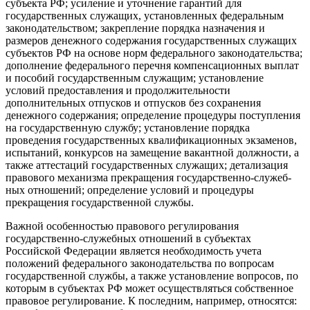
субъекта РФ; усиление и уточ­нение гарантий для
государственных служащих, установленных федеральным
законодательством; закрепление порядка назначе­ния и
размеров денежного содержания государственных служа­щих
субъектов РФ на основе норм федерального законодатель­ства;
дополнение федерального перечня компенсационных выплат
и пособий государственным служащим; установление
условий предоставления и продолжительности
дополнительных отпус­ков и отпусков без сохранения
денежного содержания; определе­ние процедуры поступления
на государственную службу; уста­новление порядка
проведения государственных квалификационных экзаменов,
испытаний, конкурсов на замещение вакантной должнос­ти, а
также аттестаций государственных служащих; детализа­ция
правового механизма прекращения государственно-служеб­
ных отношений; определение условий и процедуры
прекращения государственной службы.
Важной особенностью правового регулирования
государствен­но-служебных отношений в субъектах
Российской Федерации является необходимость учета
положений федерального законодательства по вопросам
государственной службы, а также уста­новление вопросов, по
которым в субъектах РФ может осуществляться собственное
правовое регулирование. К послед­ним, например, относятся: