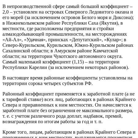
В непроизводственной сфере самый большой коэффициент –
2,0 – установлен на островах Северного Ледовитого океана и
его морей (за исключением островов Белого моря и Диксона);
в Нижнеколымском районе Республики Саха (Якутия), в
местности, где расположены предприятия и стройки
алмазодобывающей промышленности, на месторождениях
«Ай-Ал», «Удачная», приисках «Депутатский», «Кулар»; в
Северо-Курильском, Курильском, Южно-Курильском районах
Сахалинской области; в Амурском районе Камчатской
области; на территории Чукотского автономного округа.
Самый маленький коэффициент (1,15) – на территории
Республики Карелии (за исключением некоторых районов).
В настоящее время районные коэффициенты установлены на
территории сорока четырех субъектов РФ.
Районный коэффициент применяется к заработной плате (а не
к тарифной ставке) всех лиц, работающих в районах Крайнего
Севера и приравненных к ним местностях. Он начисляется к
заработной плате без ограничения ее максимального размера,
т. е. с учетом различного рода доплат, надбавок, премий,
вознаграждения по итогам работы за год и т. п.
Кроме того, лицам, работающим в районах Крайнего Севера и
приравненных к ним местностях, выплачивается процентная