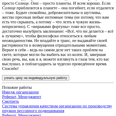
просто Солнце. Они – просто планеты. И всем хорошо. Если
Солнце приблизится к планете – она погибнет, если отдалится
– тоже. Будьте спокойны, доброжелательны и шутливы,
жестко пресекая любые интимные темы (не потому, что вам
есть что скрывать, а потому – что лезть в чужую жизнь-
неприлично). С «виражами фортуны» тоже все просто,
достаточно вызубрить заклинание: «Всё, что ни делается – всё
к лучшему», чтобы философски относиться к любым
неожиданностям. Не впадайте в транс, не выдавайте своей
растерянности и возмущения отрицательными моментами.
Верьте в себя – ведь на самом деле нет таких проблем на
свете, которые могли бы выбить вас из колеи. И, завершая
свою речь, вы, как и я, можете взглянуть в глаза тем, кто вас
выслушал, и поблагодарить за чудесно проведённое время.
Спасибо!
узнать цену на индивидуальную работу
Похожие работы
Имидж организации
Реферат, Менеджмент
Смотреть
Система управления качеством организации по производству
пружин рессорного подвешивания
Реферат, Менеджмент