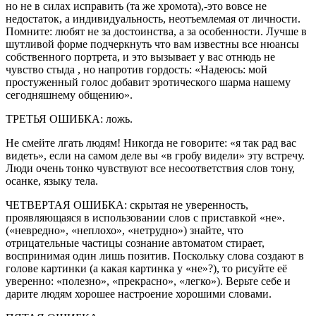
но не в силах исправить (та же хромота),-это вовсе не
недостаток, а индивидуальность, неотъемлемая от личности.
Помните: любят не за достоинства, а за особенности. Лучше в
шутливой форме подчеркнуть что вам известны все нюансы
собственного портрета, и это вызывает у вас отнюдь не
чувство стыда , но напротив гордость: «Надеюсь: мой
простуженный голос добавит эротического шарма нашему
сегодняшнему общению».
ТРЕТЬЯ ОШИБКА: ложь.
Не смейте лгать людям! Никогда не говорите: «я так рад вас
видеть», если на самом деле вы «в гробу видели» эту встречу.
Люди очень тонко чувствуют все несоответствия слов тону,
осанке, языку тела.
ЧЕТВЕРТАЯ ОШИБКА: скрытая не уверенность,
проявляющаяся в использовании слов с приставкой «не».
(«невредно», «неплохо», «нетрудно») знайте, что
отрицательные частицы сознание автоматом стирает,
воспринимая один лишь позитив. Поскольку слова создают в
голове картинки (а какая картинка у «не»?), то рисуйте её
уверенно: «полезно», «прекрасно», «легко»). Верьте себе и
дарите людям хорошее настроение хорошими словами.