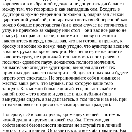
королевски в выбранной одежде и не допустить дисбаланса
между тем, что говоришь и как выглядишь сам. Входить в
аудиторию нужно уверенной походкой и, одарив зал лёгкой
царственной улыбкой, постараться занять своей персоной как
можно больше пространства (ни в коем случае не топчитесь в
углу, не прячьтесь за кафедру или стол – они вас все равно не
спасут): расправьте плечи, поднимите голову и немного
наклонитесь вперед, показывая, что вы готовы к прыжку, к
броску и вообще ко всему, чему угодно, что аудитория всецело
в ваших руках на время лекции. Не спешите, не начинайте
говорить сразу, не принижайте значимость своих речевых
посылов- сделайте паузу, дождитесь полного молчания,
внимательно оглядите аудиторию, выбирая для себя тех
приятных для вашего глаза зрителей, для которых вы и будете
играть этот спектакль. Не ограничивайте себя в мимике и
жестах: ваша речь- это музыка, под которую ваше тело
танцует. Как можно больше двигайтесь, не застывайте в
одной позе – это вредно и для вас и для публики (она
вынуждена сидеть, а вы двигаетесь, в том числе и за неё, при
этом уклоняясь от присосок «вампирящих» граждан).
Поверьте, всё в ваших руках, кроме двух вещей – потёмок
чужой души и крутых виражей судьбы. Поэтому для
собственной безопасности никогда не вступайте в личный
контакт с аудиторией. Оставайтесь для всех абстракцией. Вы –