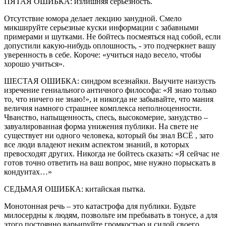
ПЯТАЯ ОШИБКА: излишняя серьезность.
Отсутствие юмора делает лекцию занудной. Смело
микшируйте серьезные куски информации с забавными
примерами и шутками. Не бойтесь посмеяться над собой, если
допустили какую-нибудь оплошность, - это подчеркнет вашу
уверенность в себе. Короче: «учиться надо весело, чтобы
хорошо учиться».
ШЕСТАЯ ОШИБКА: синдром всезнайки. Выучите наизусть
изречение гениального античного философа: «Я знаю только
то, что ничего не знаю!», и никогда не забывайте, что мания
величия намного страшнее комплекса неполноценности.
Чванство, напыщенность, спесь, высокомерие, занудство –
завуалированная форма унижения публики. На свете не
существует ни одного человека, который бы знал ВСЁ , зато
все люди владеют неким аспектом знаний, в которых
превосходят других. Никогда не бойтесь сказать: «Я сейчас не
готов точно ответить на ваш вопрос, мне нужно порыскать в
кондуитах…»
СЕДЬМАЯ ОШИБКА: китайская пытка.
Монотонная речь – это катастрофа для публики. Будьте
милосердны к людям, позвольте им пребывать в тонусе, а для
этого постоянно варьируйте громкостью и силой своего