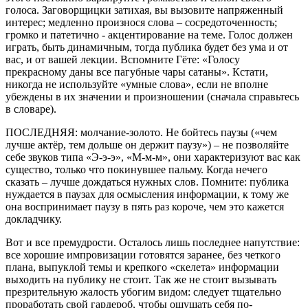
голоса. Заговорщицки затихая, вы вызовите напряженный
интерес; медленно произнося слова – сосредоточенность;
громко и патетично - акцентирование на теме. Голос должен
играть, быть динамичным, тогда публика будет без ума и от
вас, и от вашей лекции. Вспомните Гёте: «Голосу
прекрасному даны все пагубные чары сатаны». Кстати,
никогда не используйте «умные слова», если не вполне
убеждены в их значении и произношении (сначала справьтесь
в словаре).
ПОСЛЕДНЯЯ: молчание-золото. Не бойтесь паузы («чем
лучше актёр, тем дольше он держит паузу») – не позволяйте
себе звуков типа «Э-э-э», «М-м-м», они характеризуют вас как
существо, только что покинувшее пальму. Когда нечего
сказать – лучше дождаться нужных слов. Помните: публика
нуждается в паузах для осмысления информации, к тому же
она воспринимает паузу в пять раз короче, чем это кажется
докладчику.
Вот и все премудрости. Осталось лишь последнее напутствие:
все хорошие импровизации готовятся заранее, без четкого
плана, выпуклой темы и крепкого «скелета» информации
выходить на публику не стоит. Так же не стоит вызывать
презрительную жалость убогим видом: следует тщательно
проработать свой гардероб, чтобы ощущать себя по-