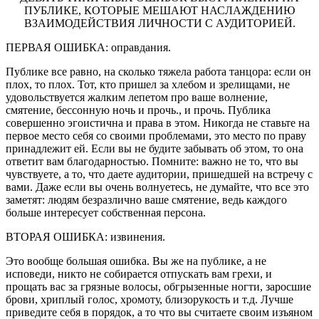
ПУБЛИКЕ, КОТОРЫЕ МЕШАЮТ НАСЛАЖДЕНИЮ
ВЗАИМОДЕЙСТВИЯ ЛИЧНОСТИ С АУДИТОРИЕЙ.
ПЕРВАЯ ОШИБКА: оправдания.
Публике все равно, на сколько тяжела работа танцора: если он
плох, то плох. Тот, кто пришел за хлебом и зрелищами, не
удовольствуется жалким лепетом про ваше волнение,
смятение, бессонную ночь и прочь., и прочь. Публика
совершенно эгоистична и права в этом. Никогда не ставьте на
первое место себя со своими проблемами, это место по праву
принадлежит ей. Если вы не будите забывать об этом, то она
ответит вам благодарностью. Помните: важно не то, что вы
чувствуете, а то, что даете аудитории, пришедшей на встречу с
вами. Даже если вы очень волнуетесь, не думайте, что все это
заметят: людям безразлично ваше смятение, ведь каждого
больше интересует собственная персона.
ВТОРАЯ ОШИБКА: извинения.
Это вообще большая ошибка. Вы же на публике, а не
исповеди, никто не собирается отпускать вам грехи, и
прощать вас за грязные волосы, обгрызенные ногти, заросшие
брови, хриплый голос, хромоту, близорукость и т.д. Лучше
приведите себя в порядок, а то что вы считаете своим изъяном