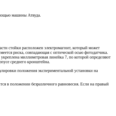
омощью машины Атвуда.
 части стойки расположен электромагнит, который может
имеется риска, совпадающая с оптической осью фотодатчика.
 укреплена миллиметровая линейка 7, по которой определяют
орпусе среднего кронштейна.
гулировки положения экспериментальной установки на
ится в положении безразличного равновесия. Если на правый