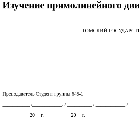
Изучение прямолинейного дви
ТОМСКИЙ ГОСУДАРСТВ
Преподаватель Студент группы 645-1
___________ /____________. / __________ / ____________ /
___________20__ г. __________ 20__ г.