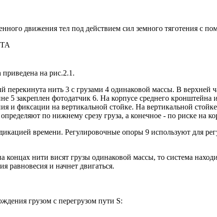
енного движения тел под действием сил земного тяготения с п
НТА
приведена на рис.2.1.
рый перекинута нить 3 с грузами 4 одинаковой массы. В верхней
йне 5 закреплен фотодатчик 6. На корпусе среднего кронштейна 
я и фиксации на вертикальной стойке. На вертикальной стойке
определяют по нижнему срезу груза, а конечное - по риске на к
дикацией времени. Регулировочные опоры 9 используют для ре
а концах нити висят грузы одинаковой массы, то система наход
ия равновесия и начнет двигаться.
ждения грузом с перегрузом пути S: