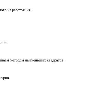
ого из расстояния:
ика:
тываем методом наименьших квадратов.
етров.