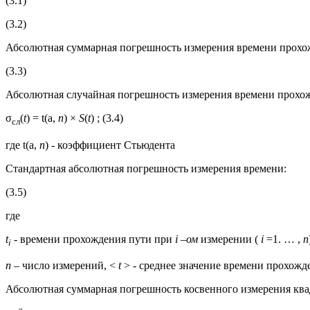
(3.1)
(3.2)
Абсолютная суммарная погрешность измерения времени прохо
(3.3)
Абсолютная случайная погрешность измерения времени прохож
σ
(
t
) = t(a,
n
) ×
S
(
t
) ; (3.4)
сл
где t(a,
n
) - коэффициент Стьюдента
Стандартная абсолютная погрешность измерения времени:
(3.5)
где
t
- времени прохождения пути при
i
–ом
измерении (
i
=1. … ,
n
i
n
– число измерений, <
t
> - среднее значение времени прохожд
Абсолютная суммарная погрешность косвенного измерения ква