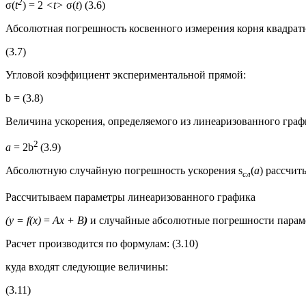
2
σ(
t
) = 2
<
t
>
σ(
t
) (3.6)
Абсолютная погрешность косвенного измерения корня квадратн
(3.7)
Угловой коэффициент экспериментальной прямой:
b =
(3.8)
Величина ускорения, определяемого из линеаризованного граф
2
a
= 2b
(3.9)
Абсолютную случайную погрешность ускорения s
(
a
) рассчи
сл
Рассчитываем параметры линеаризованного графика
(y = f(x)
=
Ax + B
)
и случайные абсолютные погрешности парам
Расчет производится по формулам: (3.10)
куда входят следующие величины:
(3.11)