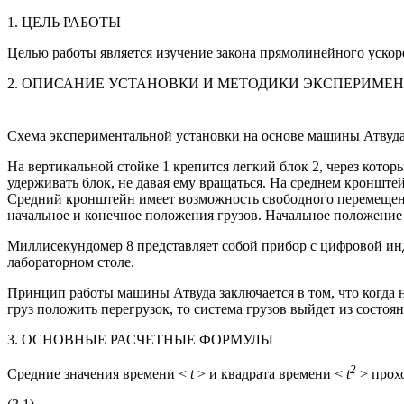
1. ЦЕЛЬ РАБОТЫ
Целью работы является изучение закона прямолинейного ускор
2. ОПИСАНИЕ УСТАНОВКИ И МЕТОДИКИ ЭКСПЕРИМЕ
Схема экспериментальной установки на основе машины Атвуда 
На вертикальной стойке 1 крепится легкий блок 2, через кото
удерживать блок, не давая ему вращаться. На среднем кронште
Средний кронштейн имеет возможность свободного перемещени
начальное и конечное положения грузов. Начальное положение 
Миллисекундомер 8 представляет собой прибор с цифровой ин
лабораторном столе.
Принцип работы машины Атвуда заключается в том, что когда н
груз положить перегрузок, то система грузов выйдет из состоян
3. ОСНОВНЫЕ РАСЧЕТНЫЕ ФОРМУЛЫ
2
Средние значения времени <
t
> и квадрата времени <
t
> прохо