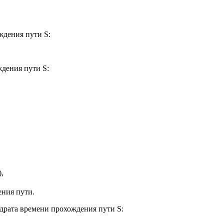
ждения пути S:
дения пути S:
),
ения пути.
драта времени прохождения пути S: