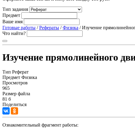
Тип задания
Предмет
Ваше имя
Готовые работы
/
Рефераты
/
Физика
/ Изучение прямолинейног
Что найти?
Изучение прямолинейного дви
Тип
Реферат
Предмет
Физика
Просмотров
965
Размер файла
81 б
Поделиться
Ознакомительный фрагмент работы: