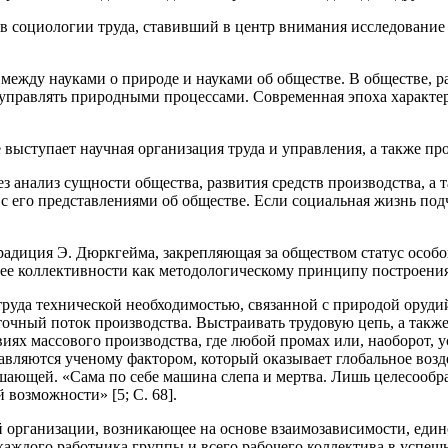
 в социологии труда, ставивший в центр внимания исследование
ежду науками о природе и науками об обществе. В обществе, ра
управлять природными процессами. Современная эпоха характер
выступает научная организация труда и управления, а также пр
з анализ сущности общества, развития средств производства, а 
 с его представлениями об обществе. Если социальная жизнь по
радиция Э. Дюркгейма, закрепляющая за обществом статус особо
ее коллективности как методологическому принципу построения
руда технической необходимостью, связанной с природой орудий
ный поток производства. Выстраивать трудовую цепь, а также 
овиях массового производства, где любой промах или, наоборот
вляются ученому фактором, который оказывает глобальное возде
ешающей. «Сама по себе машина слепа и мертва. Лишь целесообр
 возможности» [5; С. 68].
й организации, возникающее на основе взаимозависимости, еди
аждого работника группы и всего рабочего коллектива в успешн