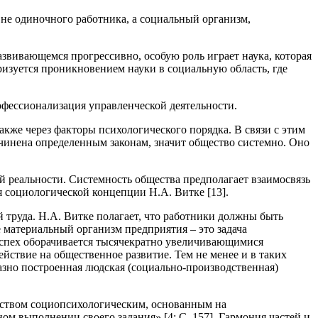
 не одиночного работника, а социальный организм,
звивающемся прогрессивно, особую роль играет наука, которая
изуется проникновением науки в социальную область, где
офессионализация управленческой деятельности.
также через факторы психологического порядка. В связи с этим
дчинена определенным законам, значит общество системно. Оно
й реальности. Системность общества предполагает взаимосвязь
 социологической концепции Н.А. Витке [13].
 труда. Н.А. Витке полагает, что работники должны быть
материальный организм предприятия – это задача
, успех оборачивается тысячекратно увеличивающимися
йствие на общественное развитие. Тем не менее и в таких
азно построенная людская (социально-производственная)
нством социопсихологическим, основанным на
ом выполнении своего задания» [4; С. 157]. Гармония частей и