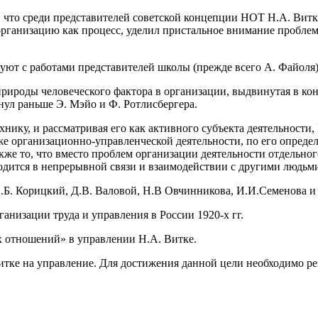
, что среди представителей советской концепции НОТ Н.А. Вит
 организацию как процесс, уделил пристальное внимание пробл
уют с работами представителей школы (прежде всего А. Файоля)
роды человеческого фактора в организации, выдвинутая в конце
ул раньше Э. Мэйо и Ф. Ротлисбергера.
ехнику, и рассматривая его как активного субъекта деятельности
же организационно-управленческой деятельности, по его опреде
же то, что вместо проблем организации деятельности отдельног
одится в непрерывной связи и взаимодействии с другими людьм
Э.Б. Корицкий, Д.В. Валовой, Н.В Овчинникова, И.И.Семенова и 
анизации труда и управления в России 1920-х гг.
х отношений» в управлении Н.А. Витке.
Витке на управление. Для достижения данной цели необходимо р