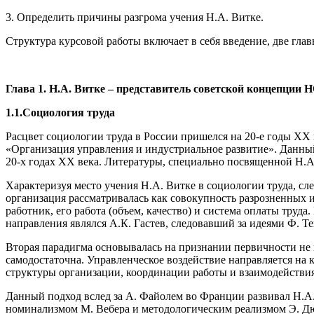
3. Определить причины разгрома учения Н.А. Витке.
Структура курсовой работы включает в себя введение, две глав
Глава 1. Н.А. Витке – представитель советской концепции 
1.1.Социология труда
Расцвет социологии труда в России пришелся на 20-е годы XX
«Организация управления и индустриальное развитие». Данный 
20-х годах XX века. Литературы, специально посвященной Н.А.
Характеризуя место учения Н.А. Витке в социологии труда, сле
организация рассматривалась как совокупность разрозненных и
работник, его работа (объем, качество) и система оплаты тру
направления являлся А.К. Гастев, следовавший за идеями Ф. Те
Вторая парадигма основывалась на признании первичности не 
самодостаточна. Управленческое воздействие направляется на
структуры организации, координации работы и взаимодействия
Данный подход вслед за А. Файолем во Франции развивал Н.А
номинализмом М. Вебера и методологическим реализмом Э. Дю