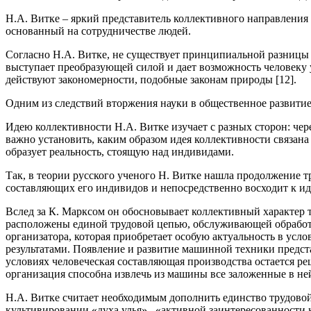
Н.А. Витке – яркий представитель коллективного направления
основанный на сотрудничестве людей.
Согласно Н.А. Витке, не существует принципиальной разницы м
выступает преобразующей силой и дает возможность человеку 
действуют закономерности, подобные законам природы [12].
Одним из следствий вторжения науки в общественное развитие 
Идею коллективности Н.А. Витке изучает с разных сторон: чере
важно установить, каким образом идея коллективности связана
образует реальность, стоящую над индивидами.
Так, в теории русского ученого Н. Витке нашла продолжение т
составляющих его индивидов и непосредственно восходит к ид
Вслед за К. Марксом он обосновывает коллективный характер т
расположены единой трудовой цепью, обслуживающей обработоч
организатора, которая приобретает особую актуальность в усл
результатами. Появление и развитие машинной техники предста
условиях человеческая составляющая производства остается р
организация способна извлечь из машины все заложенные в ней
Н.А. Витке считает необходимым дополнить единство трудово
культивировании «духа улья» –«активной заинтересованности к