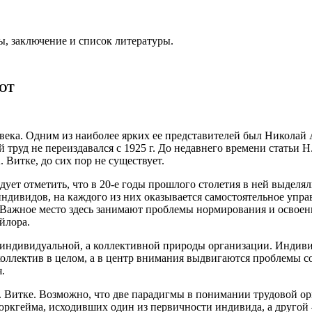
ы, заключение и список литературы.
НОТ
 века. Одним из наиболее ярких ее представителей был Николай 
труд не переиздавался с 1925 г. До недавнего времени статьи 
 Витке, до сих пор не существует.
дует отметить, что в 20-е годы прошлого столетия в ней выделя
ндивидов, на каждого из них оказывается самостоятельное упра
да. Важное место здесь занимают проблемы нормирования и освое
йлора.
индивидуальной, а коллективной природы организации. Индивид 
 коллектив в целом, а в центр внимания выдвигаются проблемы
.
. Витке. Возможно, что две парадигмы в понимании трудовой о
ркгейма, исходивших один из первичности индивида, а другой 