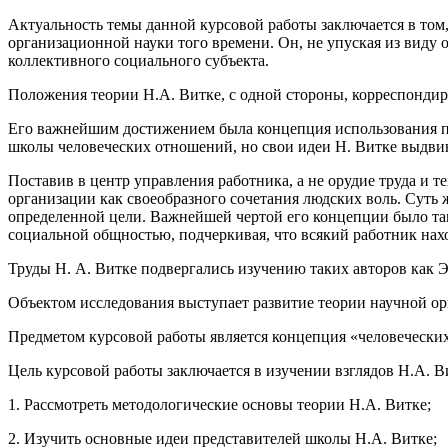
Актуальность темы данной курсовой работы заключается в том
организационной науки того времени. Он, не упуская из виду
коллективного социального субъекта.
Положения теории Н.А. Витке, с одной стороны, корреспондир
Его важнейшим достижением была концепция использования при
школы человеческих отношений, но свои идеи Н. Витке выдвин
Поставив в центр управления работника, а не орудие труда и т
организации как своеобразного сочетания людских воль. Суть 
определенной цели. Важнейшей чертой его концепции было так
социальной общностью, подчеркивая, что всякий работник нах
Труды Н. А. Витке подвергались изучению таких авторов как 
Объектом исследования выступает развитие теории научной орг
Предметом курсовой работы является концепция «человечески
Цель курсовой работы заключается в изучении взглядов Н.А. 
1. Рассмотреть методологические основы теории Н.А. Витке;
2. Изучить основные идеи представителей школы Н.А. Витке;