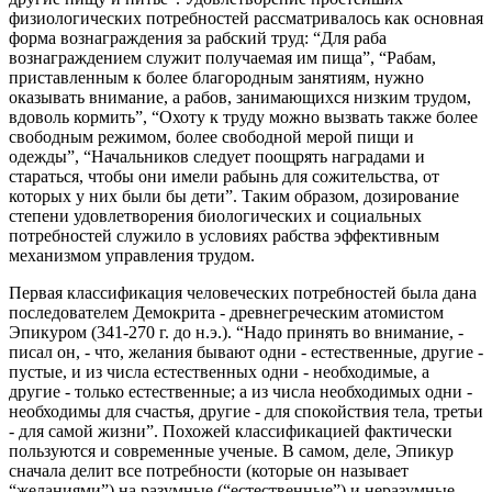
физиологических потребностей рассматривалось как основная
форма вознаграждения за рабский труд: “Для раба
вознаграждением служит получаемая им пища”, “Рабам,
приставленным к более благородным занятиям, нужно
оказывать внимание, а рабов, занимающихся низким трудом,
вдоволь кормить”, “Охоту к труду можно вызвать также более
свободным режимом, более свободной мерой пищи и
одежды”, “Начальников следует поощрять наградами и
стараться, чтобы они имели рабынь для сожительства, от
которых у них были бы дети”. Таким образом, дозирование
степени удовлетворения биологических и социальных
потребностей служило в условиях рабства эффективным
механизмом управления трудом.
Первая классификация человеческих потребностей была дана
последователем Демокрита - древнегреческим атомистом
Эпикуром (341-270 г. до н.э.). “Надо принять во внимание, -
писал он, - что, желания бывают одни - естественные, другие -
пустые, и из числа естественных одни - необходимые, а
другие - только естественные; а из числа необходимых одни -
необходимы для счастья, другие - для спокойствия тела, третьи
- для самой жизни”. Похожей классификацией фактически
пользуются и современные ученые. В самом, деле, Эпикур
сначала делит все потребности (которые он называет
“желаниями”) на разумные (“естественные”) и неразумные