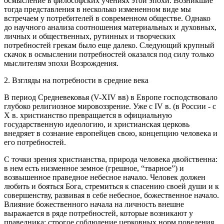
осмысление в философских учениях этой эпохи. Возникшие
тогда представления в несколько измененном виде мы
встречаем у потребителей в современном обществе. Однако
до научного анализа соотношения материальных и духовных,
личных и общественных, рутинных и творческих
потребностей грекам было еще далеко. Следующий крупный
скачок в осмыслении потребностей оказался под силу только
мыслителям эпохи Возрождения.
2. Взгляды на потребности в средние века
В период Средневековья (V-ХIV вв) в Европе господствовало
глубоко религиозное мировоззрение. Уже с IV в. (в России - с
X в. христианство превращается в официальную
государственную идеологию, и христианская церковь
внедряет в сознание европейцев свою, концепцию человека и
его потребностей.
С точки зрения христианства, природа человека двойственна:
в нем есть низменное земное (грешное, “тварное”) и
возвышенное праведное небесное начало. Человек должен
любить и бояться Бога, стремиться к спасению своей души и к
совершенству, развивая в себе небесное, божественное начало.
Влияние божественного начала на личность внешне
выражается в ряде потребностей, которые возникают у
праведника: строгое соблюдение церковных норм поведения,