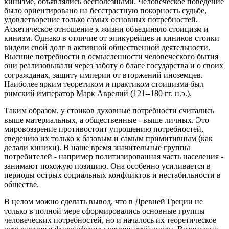
кинизме, объявлялись бесполезными. Человеческое поведение
было ориентировано на бесстрастную покорность судьбе,
удовлетворение только самых основных потребностей.
Аскетическое отношение к жизни объединяло стоицизм и
кинизм. Однако в отличие от эпикурейцев и киников стоики
видели свой долг в активной общественной деятельности.
Высшие потребности в осмысленности человеческого бытия
они реализовывали через заботу о благе государства и о своих
согражданах, защиту империи от вторжений иноземцев.
Наиболее ярким теоретиком и практиком стоицизма был
римский император Марк Аврелий (121--180 гг. н.э.).
Таким образом, у стоиков духовные потребности считались
выше материальных, а общественные - выше личных. Это
мировоззрение противостоит упрощению потребностей,
сведению их только к базовым и самым примитивным (как
делали киники). В наше время значительные группы
потребителей - например политизированная часть населения -
занимают похожую позицию. Она особенно усиливается в
периоды острых социальных конфликтов и нестабильности в
обществе.
В целом можно сделать вывод, что в Древней Греции не
только в полной мере сформировались основные группы
человеческих потребностей, но и началось их теоретическое