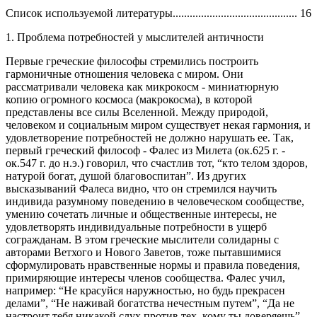
Список используемой литературы............................................ 16
1. Проблема потребностей у мыслителей античности
Первые греческие философы стремились построить
гармоничные отношения человека с миром. Они
рассматривали человека как микрокосм - миниатюрную
копию огромного космоса (макрокосма), в которой
представлены все силы Вселенной. Между природой,
человеком и социальным миром существует некая гармония, и
удовлетворение потребностей не должно нарушать ее. Так,
первый греческий философ - Фалес из Милета (ок.625 г. -
ок.547 г. до н.э.) говорил, что счастлив тот, “кто телом здоров,
натурой богат, душой благовоспитан”. Из других
высказываний Фалеса видно, что он стремился научить
индивида разумному поведению в человеческом сообществе,
умению сочетать личные и общественные интересы, не
удовлетворять индивидуальные потребности в ущерб
согражданам. В этом греческие мыслители солидарны с
авторами Ветхого и Нового Заветов, тоже пытавшимися
сформулировать нравственные нормы и правила поведения,
примиряющие интересы членов сообщества. Фалес учил,
например: “Не красуйся наружностью, но будь прекрасен
делами”, “Не наживай богатства нечестным путем”, “Да не
настроит тебя никакой слух против тех, кому ты доверяешь”,