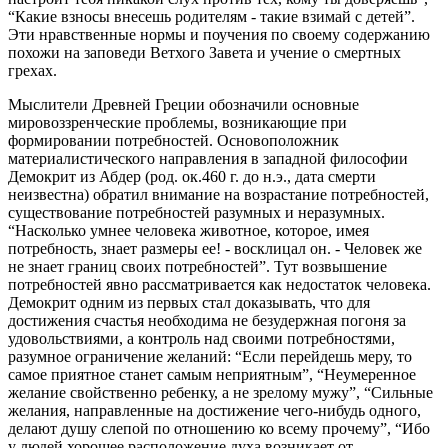
“Какие взносы внесешь родителям - такие взимай с детей”.
Эти нравственные нормы и поучения по своему содержанию
похожи на заповеди Ветхого Завета и учение о смертных
грехах.
Мыслители Древней Греции обозначили основные
мировоззренческие проблемы, возникающие при
формировании потребностей. Основоположник
материалистического направления в западной философии
Демокрит из Абдер (род. ок.460 г. до н.э., дата смерти
неизвестна) обратил внимание на возрастание потребностей,
существование потребностей разумных и неразумных.
“Насколько умнее человека животное, которое, имея
потребность, знает размеры ее! - восклицал он. - Человек же
не знает границ своих потребностей”. Тут возвышение
потребностей явно рассматривается как недостаток человека.
Демокрит одним из первых стал доказывать, что для
достижения счастья необходима не безудержная погоня за
удовольствиями, а контроль над своими потребностями,
разумное ограничение желаний: “Если перейдешь меру, то
самое приятное станет самым неприятным”, “Неумеренное
желание свойственно ребенку, а не зрелому мужу”, “Сильные
желания, направленные на достижение чего-нибудь одного,
делают душу слепой по отношению ко всему прочему”, “Ибо
у людей хорошее расположение духа возникает от