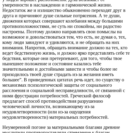
умеренности в наслаждении и гармонической жизни.
Недостаток же и излишество обыкновенно переходят друг в
друга и причиняют душе сильные потрясения. А те души,
движения которых совершают колебания между большими
противоположностями, не суть ни спокойны, ни радостно
настроены. Поэтому должно направлять свои помыслы на
возможное и довольствоваться тем, что есть, не думая о, тех,
кому люди завидуют и удивляются, и не обращать на них
внимания. Напротив, обращать внимание должно на тех, кто
ведет бедственную жизнь, и должно ярко представлять себе те
бедствия, которые они претерпевают, для того, чтобы твое
нынешнее положение и состояние казались тебе
значительными и достойными зависти и чтобы более не
приходилось твоей душе страдать из-за желания иметь
большее”. В приведенных цитатах речь идет, по существу о
механизмах психологической защиты от социального
расслоения и социальной несправедливости, от связанной с
ними фрустрации потребностей. Греческий философ
предлагает способ противодействия разрушению
человеческой личности, возникающему из-за
неудовлетворенности (или из-за ощущения
неудовлетворенности) материальных потребностей.
Неумеренной погоне за материальными благами древние
мыслители противопоставляли стремление к благам