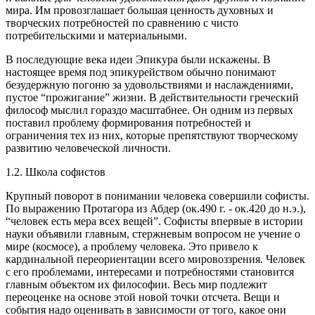
мира. Им провозглашает большая ценность духовных и
творческих потребностей по сравнению с чисто
потребительскими и материальными.
В последующие века идеи Эпикура были искажены. В
настоящее время под эпикурейством обычно понимают
безудержную погоню за удовольствиями и наслаждениями,
пустое “прожигание” жизни. В действительности греческий
философ мыслил гораздо масштабнее. Он одним из первых
поставил проблему формирования потребностей и
ограничения тех из них, которые препятствуют творческому
развитию человеческой личности.
1.2. Школа софистов
Крупный поворот в понимании человека совершили софисты.
По выражению Протагора из Абдер (ок.490 г. - ок.420 до н.э.),
“человек есть мера всех вещей”. Софисты впервые в истории
науки объявили главным, стержневым вопросом не учение о
мире (космосе), а проблему человека. Это привело к
кардинальной переориентации всего мировоззрения. Человек
с его проблемами, интересами и потребностями становится
главным объектом их философии. Весь мир подлежит
переоценке на основе этой новой точки отсчета. Вещи и
события надо оценивать в зависимости от того, какое они