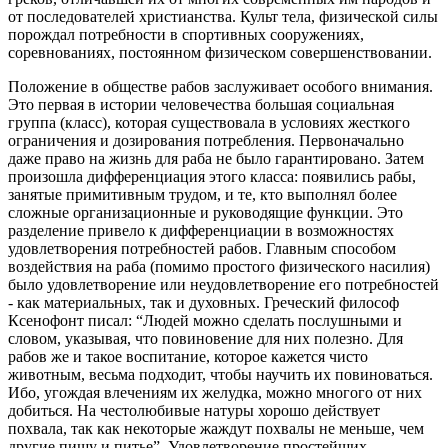
от последователей христианства. Культ тела, физической силы
порождал потребности в спортивных сооружениях,
соревнованиях, постоянном физическом совершенствовании.
Положение в обществе рабов заслуживает особого внимания.
Это первая в истории человечества большая социальная
группа (класс), которая существовала в условиях жесткого
ограничения и дозирования потребления. Первоначально
даже право на жизнь для раба не было гарантировано. Затем
произошла дифференциация этого класса: появились рабы,
занятые примитивным трудом, и те, кто выполнял более
сложные организационные и руководящие функции. Это
разделение привело к дифференциации в возможностях
удовлетворения потребностей рабов. Главным способом
воздействия на раба (помимо простого физического насилия)
было удовлетворение или неудовлетворение его потребностей
- как материальных, так и духовных. Греческий философ
Ксенофонт писал: “Людей можно сделать послушными и
словом, указывая, что повиновение для них полезно. Для
рабов же и такое воспитание, которое кажется чисто
животным, весьма подходит, чтобы научить их повиноваться.
Ибо, угождая влечениям их желудка, можно многого от них
добиться. На честолюбивые натуры хорошо действует
похвала, так как некоторые жаждут похвалы не меньше, чем
другие пищу и питье”. Удовлетворение простейших