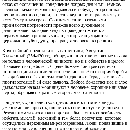
отказ от обогащения, совершение добрых дел и т.п. Земное,
грешное начало исходит от дьявола и побуждает грешника к
неповиновению церкви, к несправедливости, распутству и
всем “смертным греха. Соответственно, разумными
признаются потребности прежде всего духовные и
религиозные - которые ведут к праведной жизни, а
неразумными, греховными - те, которые осуждаются
церковью и губят душу, превращая человека в грешника.
Крупнейший представитель патристики, Августин
Блаженный (354-430 гг), обнаружил противоположные начала
не только в человеческой личности, но и в обществе в целом.
В знаменитой работе “О Граде Божьем” он трактует всю
историю цивилизации чисто религиозно. Это история борьбы
“града божьего” - христианской церкви - и “града земного” -
противостоящей ей силе дьявола. Доброе божественное и злое
дьявольское начала мобилизуют в человеке: хорошие или злые
черты, обращаясь к разным сторонам его личности
Например, христианство стремилось воспитать в людях
умение анализировать, оценивать свои поступки (исповедь).
Результатом такого анализа должна была стать способность
избегать мыслей, влечений и тем более поступков, которые
осуждались церковным мировоззрением. Люди, подавившие в
себе греховные влечения и потребности, объявлялись