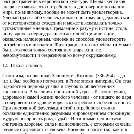
распространение в европейской культуре. Школа скептиков
впервые заявила, что потребность в достоверном познании
мира, по-видимому, вообще не может быть удовлетворена.
Ученый (да и любо человек) должен поэтому воздерживаться
от категорических суждений и может высказывать только
субъективные мнения. Стремление к разуму и истине, столь
популярное в период расцвета античной цивилизации,
оказалось иллюзорным, человек не способен удовлетворить
потребность в познании. Фрустрация этой потребности может
быть смягчена только состоянием атараксии, т.е.
невозмутимости и безразличия ко всему окружающему.
1.5. Школа стоиков
Стоицизм, основанный Зеноном из Китиона (336-264 гг. до
н.э.), был особенно популярен в Риме эпохи империи. Он стал
идеологией периода упадка и глубоких общественных
конфликтов. В условиях постоянной угрозы благополучию,
здоровью и самой жизни любого человека - от нищего до царя
- совершенно не удовлетворялась потребность в безопасности.
При постоянной фрустрации этой потребности стоики
объявили единственно разумным мировоззрением спокойную,
мудрую покорность року, судьбе. Истинными ценностями
считались здоровье, сила и выносливость, с которыми связаны
базовые потребности человека. Роскошь и богатство, как и в