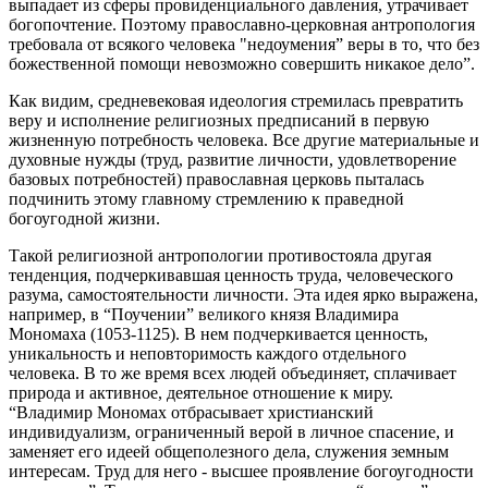
выпадает из сферы провиденциального давления, утрачивает
богопочтение. Поэтому православно-церковная антропология
требовала от всякого человека "недоумения” веры в то, что без
божественной помощи невозможно совершить никакое дело”.
Как видим, средневековая идеология стремилась превратить
веру и исполнение религиозных предписаний в первую
жизненную потребность человека. Все другие материальные и
духовные нужды (труд, развитие личности, удовлетворение
базовых потребностей) православная церковь пыталась
подчинить этому главному стремлению к праведной
богоугодной жизни.
Такой религиозной антропологии противостояла другая
тенденция, подчеркивавшая ценность труда, человеческого
разума, самостоятельности личности. Эта идея ярко выражена,
например, в “Поучении” великого князя Владимира
Мономаха (1053-1125). В нем подчеркивается ценность,
уникальность и неповторимость каждого отдельного
человека. В то же время всех людей объединяет, сплачивает
природа и активное, деятельное отношение к миру.
“Владимир Мономах отбрасывает христианский
индивидуализм, ограниченный верой в личное спасение, и
заменяет его идеей общеполезного дела, служения земным
интересам. Труд для него - высшее проявление богоугодности