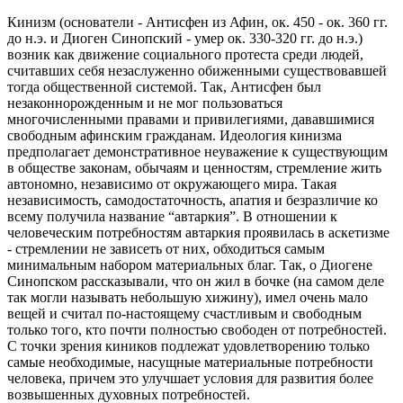
Кинизм (основатели - Антиcфен из Афин, ок. 450 - ок. 360 гг.
до н.э. и Диоген Синопский - умер ок. 330-320 гг. до н.э.)
возник как движение социального протеста среди людей,
считавших себя незаслуженно обиженными существовавшей
тогда общественной системой. Так, Антиcфен был
незаконнорожденным и не мог пользоваться
многочисленными правами и привилегиями, дававшимися
свободным афинским гражданам. Идеология кинизма
предполагает демонстративное неуважение к существующим
в обществе законам, обычаям и ценностям, стремление жить
автономно, независимо от окружающего мира. Такая
независимость, самодостаточность, апатия и безразличие ко
всему получила название “автаркия”. В отношении к
человеческим потребностям автаркия проявилась в аскетизме
- стремлении не зависеть от них, обходиться самым
минимальным набором материальных благ. Так, о Диогене
Синопском рассказывали, что он жил в бочке (на самом деле
так могли называть небольшую хижину), имел очень мало
вещей и считал по-настоящему счастливым и свободным
только того, кто почти полностью свободен от потребностей.
С точки зрения киников подлежат удовлетворению только
самые необходимые, насущные материальные потребности
человека, причем это улучшает условия для развития более
возвышенных духовных потребностей.