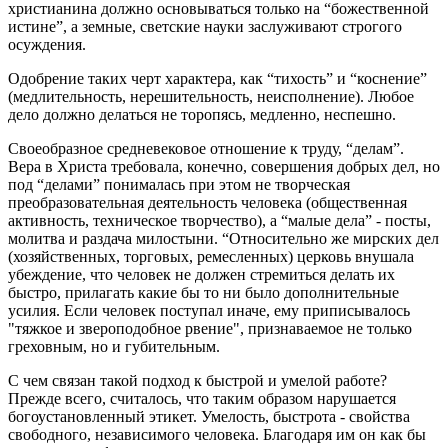
христианина должно основываться только на “божественной
истине”, а земные, светские науки заслуживают строгого
осуждения.
Одобрение таких черт характера, как “тихость” и “коснение”
(медлительность, нерешительность, неисполнение). Любое
дело должно делаться не торопясь, медленно, неспешно.
Своеобразное средневековое отношение к труду, “делам”.
Вера в Христа требовала, конечно, совершения добрых дел, но
под “делами” понималась при этом не творческая
преобразовательная деятельность человека (общественная
активность, техническое творчество), а “малые дела” - посты,
молитва и раздача милостыни. “Относительно же мирских дел
(хозяйственных, торговых, ремесленных) церковь внушала
убеждение, что человек не должен стремиться делать их
быстро, прилагать какие бы то ни было дополнительные
усилия. Если человек поступал иначе, ему приписывалось
"тяжкое и звероподобное рвение", признаваемое не только
греховным, но и губительным.
С чем связан такой подход к быстрой и умелой работе?
Прежде всего, считалось, что таким образом нарушается
богоустановленный этикет. Умелость, быстрота - свойства
свободного, независимого человека. Благодаря им он как бы