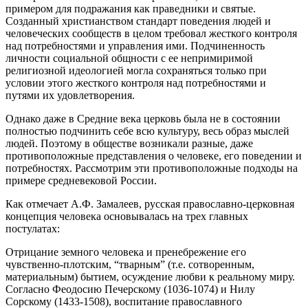
примером для подражания как праведники и святые.
Созданный христианством стандарт поведения людей и
человеческих сообществ в целом требовал жесткого контроля
над потребностями и управления ими. Подчиненность
личности социальной общности с ее непримиримой
религиозной идеологией могла сохраняться только при
условии этого жесткого контроля над потребностями и
путями их удовлетворения.
Однако даже в Средние века церковь была не в состоянии
полностью подчинить себе всю культуру, весь образ мыслей
людей. Поэтому в обществе возникали разные, даже
противоположные представления о человеке, его поведении и
потребностях. Рассмотрим эти противоположные подходы на
примере средневековой России.
Как отмечает А.Ф. Замалеев, русская православно-церковная
концепция человека основывалась на трех главных
постулатах:
Отрицание земного человека и пренебрежение его
чувственно-плотским, “тварным” (т.е. сотворенным,
материальным) бытием, осуждение любви к реальному миру.
Согласно Феодосию Печерскому (1036-1074) и Нилу
Сорскому (1433-1508), воспитание православного