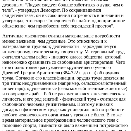
духовным. “Людям следует больше заботиться о душе, чем о
теле”, - утверждал Демокрит. По сохранившимся
свидетельствам, он высоко ценил потребность в познании и
утверждал, что скорее “предпочел бы найти одно причинное
объяснение, чем приобрести себе персидский престол”.
Античные мыслители считали материальные потребности
менее; важными, чем духовные. Это относилось и к
материальной трудовой; деятельности - зарождавшемуся
инженерному, техническому творчеству. Материальный труд
считался уделом рабов - низшего класса общества, который
невозможно сравнивать со свободными аристократами. Чего
стоит одно только рассуждение крупнейшего ученого
Древней Греции Аристотеля (384-322 г. до н.э) об орудиях
труда. Согласно его классификации, орудия труда делятся на
три типа: неодушевленные (например, сельскохозяйственный
инвентарь), одушевленные (сельскохозяйственные животные)
и говорящие - рабы. Раб не рассматривался как человеческая
личность, и его род занятий - физический труд - считался для
свободного человека унизительным. Поэтому никаких
догадок о физическом труде как универсальной потребности
любого человеческого организма у греков не было. В то же
время материальное преобразование человеческого тела с
помощью спорта, гимнастики было важнейшей потребностью
греков, отличавшей их от многих современных им народов и