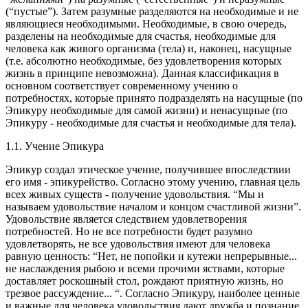
(“пустые”). Затем разумные разделяются на необходимые и не
являющиеся необходимыми. Необходимые, в свою очередь,
разделены на необходимые для счастья, необходимые для
человека как живого организма (тела) и, наконец, насущные
(т.е. абсолютно необходимые, без удовлетворения которых
жизнь в принципе невозможна). Данная классификация в
основном соответствует современному учению о
потребностях, которые принято подразделять на насущные (по
Эпикуру необходимые для самой жизни) и ненасущные (по
Эпикуру - необходимые для счастья и необходимые для тела).
1.1. Учение Эпикура
Эпикур создал этическое учение, получившее впоследствии
его имя - эпикурейство. Согласно этому учению, главная цель
всех живых существ - получение удовольствия. “Мы и
называем удовольствие началом и концом счастливой жизни”.
Удовольствие является следствием удовлетворения
потребностей. Но не все потребности будет разумно
удовлетворять, не все удовольствия имеют для человека
равную ценность: “Нет, не попойки и кутежи непрерывные...
не наслаждения рыбою и всеми прочими яствами, которые
доставляет роскошный стол, рождают приятную жизнь, но
трезвое рассуждение... “. Согласно Эпикуру, наиболее ценные
и важные для человека удовольствия дают дружба и познание