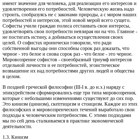
имеют значение для человека, для реализации его интересов и
удовлетворения его потребностей. Человеческую жизнь надо
строить, сообразуясь не с законами природы, а с миром наших
потребностей и интересов, этой новой мерой всего сущего.
Софисты учили граждан полиса отстаивать свои интересы,
удовлетворять свои потребности невзирая ни на что. Главное -
не постигать истину, а добиваться осуществления своих
целей. О софистах иронически говорили, что ради
собственной выгоды они способны сорок раз доказать, что
черное - это белое и снова сорок раз - что белое - это черное.
Мировоззрение софистов - своеобразный триумф интересов
отдельной личности и ее потребностей, эгоистическое
возвышение их над потребностями других людей и общества
в целом.
В поздней греческой философии (III-I в. до н.э.) наряду с
эпикурейством сформировались еще три типа мировоззрения,
которые с небольшими изменениями существуют до сих пор.
Это кинизм (цинизм), скептицизм и стоицизм. Каждое из этих
философских и мировоззренческих течений выработало свои
подходы к человеческим потребностям. С этими подходами
мы по сей день сталкиваемся в практике экономической
деятельности.
1.3. Кинизм