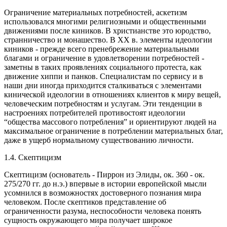
Ограничение материальных потребностей, аскетизм
использовался многими религиозными и общественными
движениями после киников. В христианстве это юродство,
странничество и монашество. В XX в. элементы идеологии
киников - прежде всего пренебрежение материальными
благами и ограничение в удовлетворении потребностей -
заметны в таких проявлениях социального протеста, как
движение хиппи и панков. Специалистам по сервису и в
наши дни иногда приходится сталкиваться с элементами
кинической идеологии в отношениях клиентов к миру вещей,
человеческим потребностям и услугам. Эти тенденции в
настроениях потребителей противостоят идеологии
“общества массового потребления” и ориентируют людей на
максимальное ограничение в потреблении материальных благ,
даже в ущерб нормальному существованию личности.
1.4. Скептицизм
Скептицизм (основатель - Пиррон из Элиды, ок. 360 - ок.
275/270 гг. до н.э.) впервые в истории европейской мысли
усомнился в возможностях достоверного познания мира
человеком. После скептиков представление об
ограниченности разума, неспособности человека понять
сущность окружающего мира получает широкое