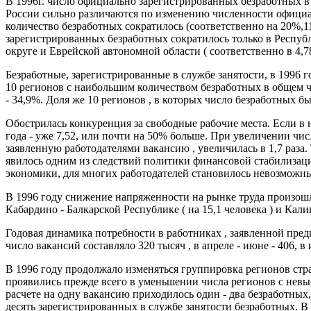
В 1996г. число официально зарегистрированных безработных в 
России сильно различаются по изменению численности официал
количество безработных сократилось (соответственно на 20%,11%
зарегистрированных безработных сократилось только в Респуб
округе и Еврейской автономной области ( соответственно в 4,78 ,
Безработные, зарегистрированные в службе занятости, в 1996 
10 регионов с наибольшим количеством безработных в общем чис
- 34,9%. Доля же 10 регионов , в которых число безработных б
Обострилась конкуренция за свободные рабочие места. Если в н
года - уже 7,52, или почти на 50% больше. При увеличении чи
заявленную работодателями вакансию , увеличилась в 1,7 раза.
явилось одним из следствий политики финансовой стабилизации
экономики, для многих работодателей становилось невозможн
В 1996 году снижение напряженности на рынке труда произошло т
Кабардино - Балкарской Республике ( на 15,1 человека ) и Калин
Годовая динамика потребности в работниках , заявленной предп
число вакансий составляло 320 тысяч , в апреле - июне - 406, в и
В 1996 году продолжало изменяться группировка регионов стран
проявились прежде всего в уменьшении числа регионов с невысо
расчете на одну вакансию приходилось один - два безработных, 
десять зарегистрированных в службе занятости безработных. 