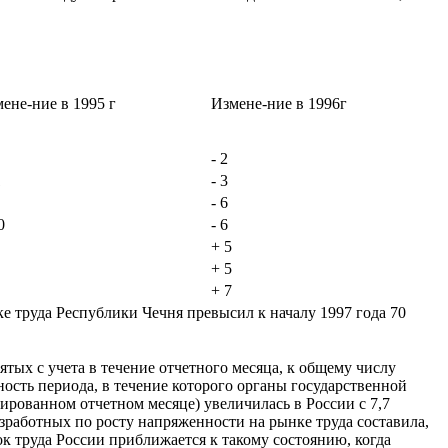
ене-ние в 1995 г
Измене-ние в 1996г
- 2
1
- 3
- 6
0
- 6
+ 5
+ 5
+ 7
е труда Республики Чечня превысил к началу 1997 года 70
тых с учета в течение отчетного месяца, к общему числу
ность периода, в течение которого органы государственной
сированном отчетном месяце) увеличилась в России с 7,7
езработных по росту напряженности на рынке труда составила,
ок труда России приближается к такому состоянию, когда