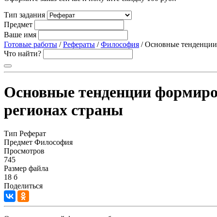
Тип задания
Предмет
Ваше имя
Готовые работы
/
Рефераты
/
Философия
/ Основные тенденции 
Что найти?
Основные тенденции формиров
регионах страны
Тип
Реферат
Предмет
Философия
Просмотров
745
Размер файла
18 б
Поделиться