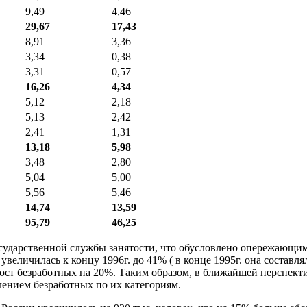
9,49
4,46
29,67
17,43
8,91
3,36
3,34
0,38
3,31
0,57
16,26
4,34
5,12
2,18
5,13
2,42
2,41
1,31
13,18
5,98
3,48
2,80
5,04
5,00
5,56
5,46
14,74
13,59
95,79
46,25
ы государственной службы занятости, что обусловлено опережаю
личилась к концу 1996г. до 41% ( в конце 1995г. она составляла 
ост безработных на 20%. Таким образом, в ближайшей перспекти
лением безработных по их категориям.