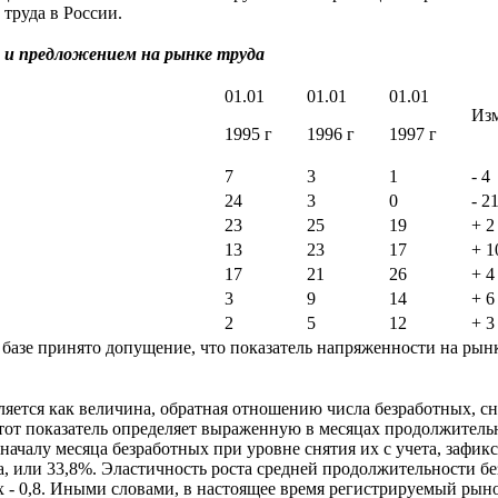
труда в России.
 и предложением на рынке труда
01.01
01.01
01.01
Изм
1995 г
1996 г
1997 г
7
3
1
- 4
24
3
0
- 2
23
25
19
+ 2
13
23
17
+ 1
17
21
26
+ 4
3
9
14
+ 6
2
5
12
+ 3
базе принято допущение, что показатель напряженности на рынк
яется как величина, обратная отношению числа безработных, сня
 этот показатель определяет выраженную в месяцах продолжитель
началу месяца безработных при уровне снятия их с учета, зафик
ода, или 33,8%. Эластичность роста средней продолжительности б
ых - 0,8. Иными словами, в настоящее время регистрируемый рын