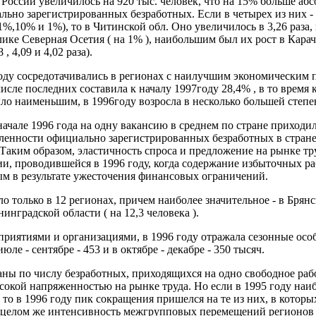
России увеличилось на 920 тыс. человек, что на 15% больше аб
ьно зарегистрированных безработных. Если в четырех из них -
,10% и 1%), то в Читинской обл. Оно увеличилось в 3,26 раза, в
лике Северная Осетия ( на 1% ), наибольшим был их рост в Ка
 4,09 и 4,02 раза).
году сосредотачивались в регионах с наилучшим экономическим 
ле последних составила к началу 1997году 28,4% , в то время ка
ыло наименьшим, в 1996году возросла в несколько большей степен
ачале 1996 года на одну вакансию в среднем по стране приходил
сленности официально зарегистрированных безработных в стране
 Таким образом, эластичность спроса и предложение на рынке тру
, проводившейся в 1996 году, когда содержание избыточных раб
ым в результате ужесточения финансовых ограничений.
олько в 12 регионах, причем наиболее значительное - в Брянской
инградской области ( на 12,3 человека ).
риятиями и организациями, в 1996 году отражала сезонные особе
юле - сентябре - 453 и в октябре - декабре - 350 тысяч.
ы по числу безработных, приходящихся на одно свободное рабоче
кой напряженностью на рынке труда. Но если в 1995 году наибол
то в 1996 году пик сокращения пришелся на те из них, в которых
В целом же интенсивность межгрупповых перемещений регионов в