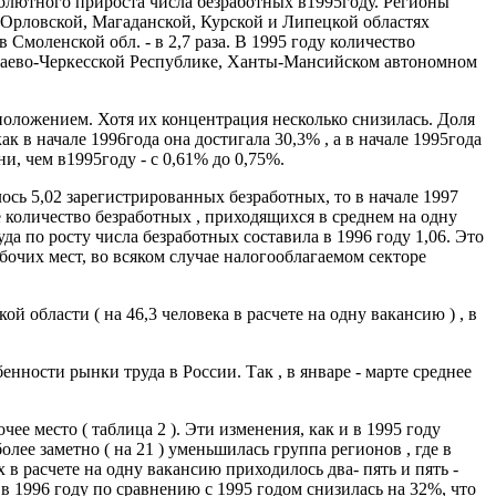
солютного прироста числа безработных в1995году. Регионы
 Орловской, Магаданской, Курской и Липецкой областях
 Смоленской обл. - в 2,7 раза. В 1995 году количество
рачаево-Черкесской Республике, Ханты-Мансийском автономном
положением. Хотя их концентрация несколько снизилась. Доля
к в начале 1996года она достигала 30,3% , а в начале 1995года
и, чем в1995году - с 0,61% до 0,75%.
ось 5,02 зарегистрированных безработных, то в начале 1997
 количество безработных , приходящихся в среднем на одну
да по росту числа безработных составила в 1996 году 1,06. Это
очих мест, во всяком случае налогооблагаемом секторе
 области ( на 46,3 человека в расчете на одну вакансию ) , в
нности рынки труда в России. Так , в январе - марте среднее
е место ( таблица 2 ). Эти изменения, как и в 1995 году
ее заметно ( на 21 ) уменьшилась группа регионов , где в
 в расчете на одну вакансию приходилось два- пять и пять -
 1996 году по сравнению с 1995 годом снизилась на 32%, что