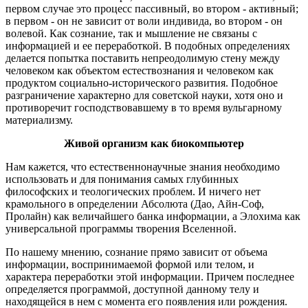
первом случае это процесс пассивный, во втором - активный;
в первом - он не зависит от воли индивида, во втором - он
волевой. Как сознание, так и мышление не связаны с
информацией и ее переработкой. В подобных определениях
делается попытка поставить непреодолимую стену между
человеком как объектом естествознания и человеком как
продуктом социально-исторического развития. Подобное
разграничение характерно для советской науки, хотя оно и
противоречит господствовавшему в то время вульгарному
материализму.
Живой организм как биокомпьютер
Нам кажется, что естественнонаучные знания необходимо
использовать и для понимания самых глубинных
философских и теологических проблем. И ничего нет
крамольного в определении Абсолюта (Дао, Айн-Соф,
Пролайн) как величайшего банка информации, а Элохима как
универсальной программы творения Вселенной.
По нашему мнению, сознание прямо зависит от объема
информации, воспринимаемой формой или телом, и
характера переработки этой информации. Причем последнее
определяется программой, доступной данному телу и
находящейся в нем с момента его появления или рождения.