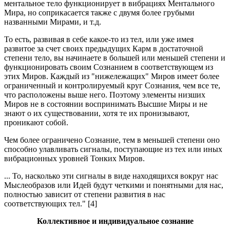
ментальное тело функционирует в вибрациях Ментального
Мира, но соприкасается также с двумя более грубыми
названными Мирами, и т.д.
То есть, развивая в себе какое-то из тел, или уже имея
развитое за счет своих предыдущих Карм в достаточной
степени тело, вы начинаете в большей или меньшей степени и
функционировать своим Сознанием в соответствующем из
этих Миров. Каждый из "нижележащих" Миров имеет более
ограниченный и контролируемый круг Сознания, чем все те,
что расположены выше него. Поэтому элементы низших
Миров не в состоянии воспринимать Высшие Миры и не
знают о их существовании, хотя те их пронизывают,
проникают собой.
Чем более ограничено Сознание, тем в меньшей степени оно
способно улавливать сигналы, поступающие из тех или иных
вибрационных уровней Тонких Миров.
... То, насколько эти сигналы в виде находящихся вокруг нас
Мыслеобразов или Идей будут четкими и понятными для нас,
полностью зависит от степени развития в нас
соответствующих тел." [4]
Коллективное и индивидуальное сознание