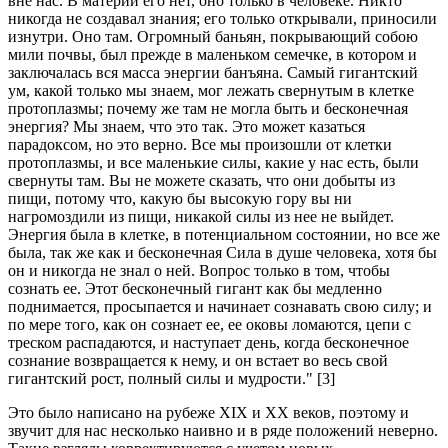
вне нас. В материи его нет, оно только в человеке. Никто
никогда не создавал знания; его только открывали, приносили
изнутри. Оно там. Огромный баньян, покрывающий собою
мили почвы, был прежде в маленьком семечке, в котором и
заключалась вся масса энергии банъяна. Самый гигантский
ум, какой только мы знаем, мог лежать свернутым в клетке
протоплазмы; почему же там не могла быть и бесконечная
энергия? Мы знаем, что это так. Это может казаться
парадоксом, но это верно. Все мы произошли от клетки
протоплазмы, и все маленькие силы, какие у нас есть, были
свернуты там. Вы не можете сказать, что они добыты из
пищи, потому что, какую бы высокую гору вы ни
нагромоздили из пищи, никакой силы из нее не выйдет.
Энергия была в клетке, в потенциальном состоянии, но все же
была, так же как и бесконечная Сила в душе человека, хотя бы
он и никогда не знал о ней. Вопрос только в том, чтобы
сознать ее. Этот бесконечный гигант как бы медленно
поднимается, просыпается и начинает сознавать свою силу; и
по мере того, как он сознает ее, ее оковы ломаются, цепи с
треском распадаются, и наступает день, когда бесконечное
сознание возвращается к нему, и он встает во весь свой
гигантский рост, полный силы и мудрости." [3]
Это было написано на рубеже XIX и XX веков, поэтому и
звучит для нас несколько наивно и в ряде положений неверно.