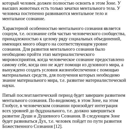
который человек должен полностью освоить в этом Зоне. У
высших животных есть только зачатки ментального тела. У
человека постепенно развиваются ментальное тело и
ментальное сознание.
Характерной особенностью ментального сознания является
социум, т.е. осознание себя частью человеческого сообщества,
принадлежностью к целому ряду социальных объединений,
имеющих много общего на соответствующем уровне
сознания. Для развития ментального сознания было
необходимо пройти этап материалистического
мировосприятия, когда человеческое сознание предоставлено
самому себе, когда оно не ждет помощи из духовного мира, а
вынуждено создать условия жизнеобеспечения с помощью
материальных средств, для получения которых необходимо
знание материального мира, т.е. развитие материалистической
науки.
Пятый послеатлантический период будет завершен развитием
ментального сознания. По-видимому, в этом Зоне, на этом
Глобусе, в человеческом сознании произойдет интеграция
всех уровней до буддхиального, т.е. должно завершиться
развитие Души и Душевного Сознания. В следующем Зоне
будет развиваться Дух, т.е. человек пойдет по пути развития
Божественного Сознания [12].