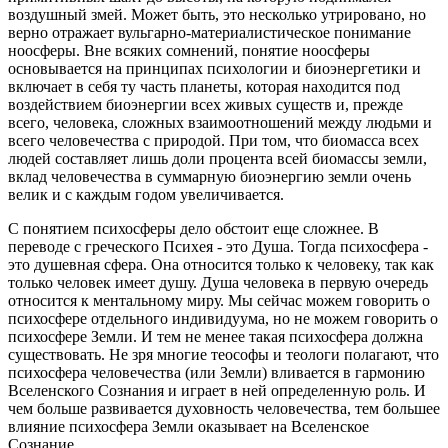
воздушный змей. Может быть, это несколько утрировано, но
верно отражает вульгарно-материалистическое понимание
ноосферы. Вне всяких сомнений, понятие ноосферы
основывается на принципах психологии и биоэнергетики и
включает в себя ту часть планеты, которая находится под
воздействием биоэнергии всех живых существ и, прежде
всего, человека, сложных взаимоотношений между людьми и
всего человечества с природой. При том, что биомасса всех
людей составляет лишь доли процента всей биомассы земли,
вклад человечества в суммарную биоэнергию земли очень
велик и с каждым годом увеличивается.
С понятием психосферы дело обстоит еще сложнее. В
переводе с греческого Психея - это Душа. Тогда психосфера -
это душевная сфера. Она относится только к человеку, так как
только человек имеет душу. Душа человека в первую очередь
относится к ментальному миру. Мы сейчас можем говорить о
психосфере отдельного индивидуума, но не можем говорить о
психосфере Земли. И тем не менее такая психосфера должна
существовать. Не зря многие теософы и теологи полагают, что
психосфера человечества (или Земли) вливается в гармонию
Вселенского Сознания и играет в ней определенную роль. И
чем больше развивается духовность человечества, тем большее
влияние психосфера Земли оказывает на Вселенское
Сознание.