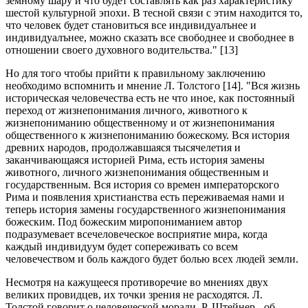
земному шару и что будет составлять как раз характеристику
шестой культурной эпохи. В тесной связи с этим находится то,
что человек будет становиться все индивидуалънее и
индивидуалънее, можно сказать все свободнее и свободнее в
отношении своего духовного водительства." [13]
Но для того чтобы прийти к правильному заключению
необходимо вспомнить и мнение Л. Толстого [14]. "Вся жизнь
историческая человечества есть не что иное, как постоянный
переход от жизнепонимания личного, животного к
жизнепониманию общественному и от жизнепонимания
общественного к жизнепониманию божескому. Вся история
древних народов, продолжавшаяся тысячелетия и
заканчивающаяся историей Рима, есть история замены
животного, личного жизнепонимания общественным и
государственным. Вся история со времен императорского
Рима и появления христианства есть переживаемая нами и
теперь история замены государственного жизнепонимания
божеским. Под божеским миропониманием автор
подразумевает всечеловеческое восприятие мира, когда
каждый индивидуум будет сопереживать со всем
человечеством и боль каждого будет болью всех людей земли.
Несмотря на кажущееся противоречие во мнениях двух
великих провидцев, их точки зрения не расходятся. Л.
Толстой говорит о человеческой морали, Р. Штейнер - об