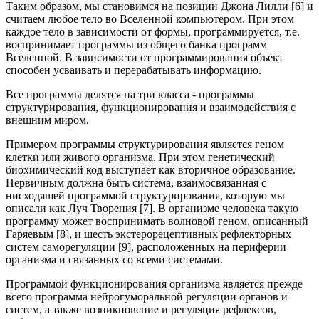
Таким образом, мы становимся на позиции Джона Лилли [6] и
считаем любое тело во Вселенной компьютером. При этом
каждое тело в зависимости от формы, программируется, т.е.
воспринимает программы из общего банка программ
Вселенной. В зависимости от программирования объект
способен усваивать и перерабатывать информацию.
Все программы делятся на три класса - программы
структурирования, функционирования и взаимодействия с
внешним миром.
Примером программы структурирования является геном
клетки или живого организма. При этом генетический
биохимический код выступает как вторичное образование.
Первичным должна быть система, взаимосвязанная с
нисходящей программой структурирования, которую мы
описали как Луч Творения [7]. В организме человека такую
программу может воспринимать волновой геном, описанный
Гаряевым [8], и шесть экстерорецептивных рефлекторных
систем саморегуляции [9], расположенных на периферии
организма и связанных со всеми системами.
Программой функционирования организма является прежде
всего программа нейрогуморальной регуляции органов и
систем, а также возникновение и регуляция рефлексов,