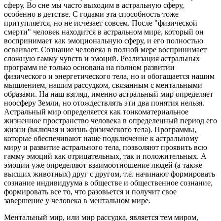
сферу. Во сне мы часто выходим в астральную сферу,
особенно в детстве. С годами эта способность тоже
притупляется, но не исчезает совсем. После "физической
смерти" человек находится в астральном мире, который он
воспринимает как эмоциональную сферу, и его полностью
осваивает. Сознание человека в полной мере воспринимает
сложную гамму чувств и эмоций. Реализация астральных
программ не только основана на полном развитии
физического и энергетического тела, но и обогащается нашим
мышлением, нашим рассудком, связанным с ментальными
образами. На наш взгляд, именно астральный мир определяет
ноосферу Земли, но отождествлять эти два понятия нельзя.
Астральный мир определяется как тонкоматериальное
жизненное пространство человека в определенный период его
жизни (включая и жизнь физического тела). Программы,
которые обеспечивают наше подключение к астральному
миру и развитие астрального тела, позволяют проявить всю
гамму эмоций как отрицательных, так и положительных. А
эмоции уже определяют взаимоотношение людей (а также
высших животных) друг с другом, т.е. начинают формировать
сознание индивидуума в обществе и общественное сознание,
формировать все то, что разовьется и получит свое
завершение у человека в ментальном мире.
Ментальный мир, или мир рассудка, является тем миром,