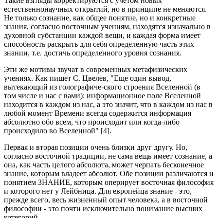
Такие взгляды корректируются с учетом новых
естественнонаучных открытий, но в принципе не меняются.
Не только сознание, как общее понятие, но и конкретные
знания, согласно восточным учениям, находятся изначально в
духовной субстанции каждой вещи, и каждая форма имеет
способность раскрыть для себя определенную часть этих
знании, т.е. достичь определенного уровня сознания.
Эти же мотивы звучат в современных метафизических
учениях. Как пишет С. Цвелев, "Еще один вывод,
вытекающий из голографиче-ского строения Вселенной (в
том числе и нас с вами): информационное поле Вселенной
находится в каждом из нас, а это значит, что в каждом из нас в
любой момент Времени всегда содержится информация
абсолютно обо всем, что происходит или когда-либо
происходило во Вселенной" [4].
Первая и вторая позиции очень близки друг другу. Но,
согласно восточной традиции, не сама вещь имеет сознание, а
она, как часть целого абсолюта, может черпать бесконечное
знание, которым владеет абсолют. Обе позиции различаются и
понятием ЗНАНИЕ, которым оперирует восточная философия
и которого нет у Лейбница. Для европейца знание - это,
прежде всего, весь жизненный опыт человека, а в восточной
философии - это почти исключительно понимание высших
категорий.