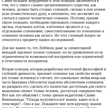
Самое большое затруднение в этой позиции заключается в
том, что у такого сложно организованного существа, как
человек, должно быть столько сознаний, сколько в нем атомов
(или атомистических душ), и непонятно, что заставляет их
слиться в единое человеческое сознание. Поэтому, приняв
такую позицию, необходимо признавать сознание каждого
органа, отдельных клеток, клеточных органелл и т.д.
отдельными сознаниями, самостоятельными по отношению к
сознанию человека как целого. Но этот сложный вопрос не
относится к предмету наших исследований.
Для нас важно то, что Лейбниц даже за элементарной
монадой признает полное сознание, но не проявленное из-за
ограниченности возможностей восприятия или ограничений
в отчетливости восприятия.
Вторая позиция, которая разработана восточной философией в
глубокой древности, признает сознание как свойство вещей
(не только человека) и считает, что изначально любая вещь как
часть Брахмана (Абсолюта) наделена абсолютным сознанием,
но раскрыть его, сделать его полностью доступным для своего
мышления сможет только человек, достигнув совершенства.
Вот как это объясняет с точки зрения ведантизма Свами
Вивекананда: "Откуда получается всё знание, какое есть в
этом мире? - Оно в нас. Покажите мне хотя крупицу знания