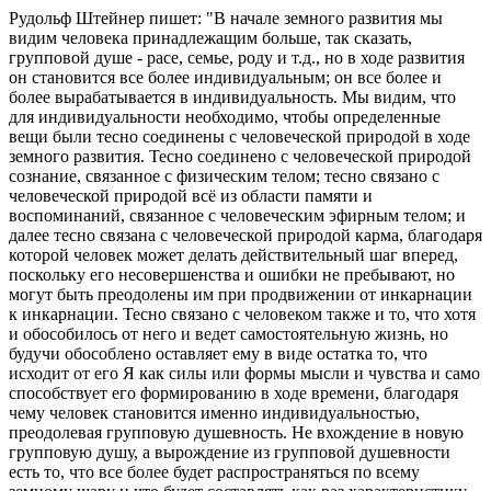
Рудольф Штейнер пишет: "В начале земного развития мы
видим человека принадлежащим больше, так сказать,
групповой душе - расе, семье, роду и т.д., но в ходе развития
он становится все более индивидуальным; он все более и
более вырабатывается в индивидуальность. Мы видим, что
для индивидуальности необходимо, чтобы определенные
вещи были тесно соединены с человеческой природой в ходе
земного развития. Тесно соединено с человеческой природой
сознание, связанное с физическим телом; тесно связано с
человеческой природой всё из области памяти и
воспоминаний, связанное с человеческим эфирным телом; и
далее тесно связана с человеческой природой карма, благодаря
которой человек может делать действительный шаг вперед,
поскольку его несовершенства и ошибки не пребывают, но
могут быть преодолены им при продвижении от инкарнации
к инкарнации. Тесно связано с человеком также и то, что хотя
и обособилось от него и ведет самостоятельную жизнь, но
будучи обособлено оставляет ему в виде остатка то, что
исходит от его Я как силы или формы мысли и чувства и само
способствует его формированию в ходе времени, благодаря
чему человек становится именно индивидуальностью,
преодолевая групповую душевность. Не вхождение в новую
групповую душу, а вырождение из групповой душевности
есть то, что все более будет распространяться по всему