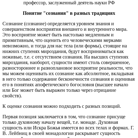
профессор, заслуженный деятель науки РФ
Понятие "сознания" в разных традициях
Сознание (сознание) определяется уровнем знания и
совершенством восприятия внешнего и внутреннего мира.
Это восприятие может быть настолько медленным и
примитивным, что оценить его человеческими мерками
невозможно, и тогда для нас тела (или формы), стоящие на
нижних ступенях мироздания, будут восприниматься как
неживые, т.е. с отсутствием сознания. На высших ступенях
мироздания, наоборот, сущности имеют столь совершенное,
разностороннее и разноплановое восприятие реальности, что
мы можем оценивать их сознание как абсолютное, вкладывая
в него только содержание бесконечности сознания и оценивая
его в понятиях апофетического богословия (высшее начало
или Бог может быть выражен только через отрицание
свойств).
К оценке сознания можно подходить с разных позиций.
Первая позиция заключается в том, что сознание присуще
только духовному началу вещей, т.е. монаде. Духовная
сущность или Искра Божья имеется во всех телах и формах. Г.
В. Лейбниц в своей монадологии раскрывает сущность