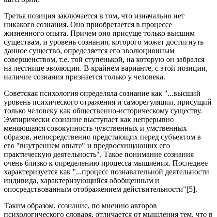
Третья позиция заключается в том, что изначально нет
никакого сознания. Оно приобретается в процессе
жизненного опыта. Причем оно присуще только высшим
существам, и уровень сознания, которого может достигнуть
данное существо, определяется его эволюционным
совершенством, т.е. той ступенькой, на которую он забрался
на лестнице эволюции. В крайнем варианте, с этой позиции,
наличие сознания признается только у человека.
Советская психология определяла сознание как "...высший
уровень психического отражения и саморегуляции, присущий
только человеку как общественно-историческому существу.
Эмпирически сознание выступает как непрерывно
меняющаяся совокупность чувственных и умственных
образов, непосредственно предстающих перед субъектом в
его "внутреннем опыте" и предвосхищающих его
практическую деятельность". Такое понимание сознания
очень близко к определению процесса мышления. Последнее
характеризуется как "...процесс познавательной деятельности
индивида, характеризующийся обобщенным и
опосредствованным отображением действительности"[5].
Таким образом, сознание, по мнению авторов
психологического словаря, отличается от мышления тем, что в