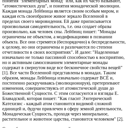
понятия "элементарных монад" или, как их часто называют,
"атомистических душ", и понятия монадической эволюции.
Каждая монада Лейбница является своим особым миром, и
каждая есть своеобразное живое зеркало Вселенной в
пределах своего мировидения. Ей даже приписывается
произвольная самодеятельность, т.е. она создает образы
произвольно, как человек сны. Лейбниц пишет: "Монады
ограничены не объектом, а модификациями в познании
объекта. Все они стремятся (беспорядочно) к беспредельности,
к целому, но они ограничены и различаются по степени
отчетливости в своих восприятиях". И далее: "Наделенные
изначально не только пассивной способностью к восприятию,
но и активным самосознанием элементарные монады
содержат в свернутом виде все бесконечное свойства вещей"
[1]. Все части Вселенной представлены в монадах. Таким
образом, монады Лейбница изначально содержат ВСЁ и,
постепенно раскручиваясь (эволюционируя), претерпевают
изменения, совершенствуясь от атомистической души до
Божественной Сущности. С этим согласуются и взгляды Е.
Блавадской, которая пишет: "Как гласит Эзотерический
Катехизис - каждый атом становится видимой сложной
единицей и, будучи привлечен в сферу земной деятельности,
Монадическая Сущность, проходя через минеральное,
растительное и животное царства, становится человеком" [2].