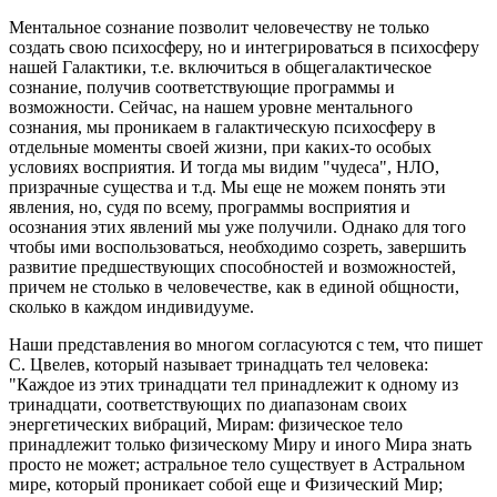
Ментальное сознание позволит человечеству не только
создать свою психосферу, но и интегрироваться в психосферу
нашей Галактики, т.е. включиться в общегалактическое
сознание, получив соответствующие программы и
возможности. Сейчас, на нашем уровне ментального
сознания, мы проникаем в галактическую психосферу в
отдельные моменты своей жизни, при каких-то особых
условиях восприятия. И тогда мы видим "чудеса", НЛО,
призрачные существа и т.д. Мы еще не можем понять эти
явления, но, судя по всему, программы восприятия и
осознания этих явлений мы уже получили. Однако для того
чтобы ими воспользоваться, необходимо созреть, завершить
развитие предшествующих способностей и возможностей,
причем не столько в человечестве, как в единой общности,
сколько в каждом индивидууме.
Наши представления во многом согласуются с тем, что пишет
С. Цвелев, который называет тринадцать тел человека:
"Каждое из этих тринадцати тел принадлежит к одному из
тринадцати, соответствующих по диапазонам своих
энергетических вибраций, Мирам: физическое тело
принадлежит только физическому Миру и иного Мира знать
просто не может; астральное тело существует в Астральном
мире, который проникает собой еще и Физический Мир;