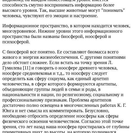
способность смутно воспринимать информацию более
высокого уровня. Так, высшие животные могут "понимать"
человека, чувствуют его эмоции и настроение.
Информационное пространство, в котором находится человек,
многоуровневое. Нижние уровни этого информационного
пространства были названы биосферой, ноосферой и
психосферой.
С биосферой все понятно. Ее составляют биомасса всего
живого и энергия жизнеобеспечения. С другими понятиями
дело обстоит сложнее. Если встать на точку зрения Л.
Гумилева [11] и говорить о ноосфере древнего человека,
ноосфере средневековья и т.д., то ноосферу следует
определить как сферу социума, как единый архетип
человечества, в сфере которого формируются архетипы,
объединяющие группы людей в семьи и роды, в
национальности и нации, по религиозному, социальному и
профессиональному признакам. Проблема архетипов
достаточно полно освещена в многочисленных работах К. Г.
Юнга и нет смысла их комментировать. Безусловно,
необходимо отбросить определение ноосферы как сферы
физического освоения человечеством. Согласно этой точке
зрения, сто лет назад наша ноосфера простиралась от глубины
примитивных шахт до высоты, на которую поднимался