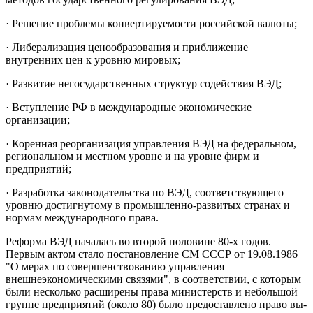
· Решение проблемы конвертируемости российской валюты;
· Либерализация ценообразования и приближение
внутренних цен к уровню мировых;
· Развитие негосударственных структур содействия ВЭД;
· Вступление РФ в международные экономические
организации;
· Коренная реорганизация управления ВЭД на федеральном,
ре­гиональном и местном уровне и на уровне фирм и
предприятий;
· Разработка законодательства по ВЭД, соответствующего
уров­ню достигнутому в промышленно-развитых странах и
нормам междуна­родного права.
Реформа ВЭД началась во второй половине 80-х годов.
Первым актом стало постановление СМ СССР от 19.08.1986
"О мерах по совер­шенствованию управления
внешнеэкономическими связями", в соответ­ствии, с которым
были несколько расширены права министерств и не­большой
группе предприятий (около 80) было предоставлено право вы­