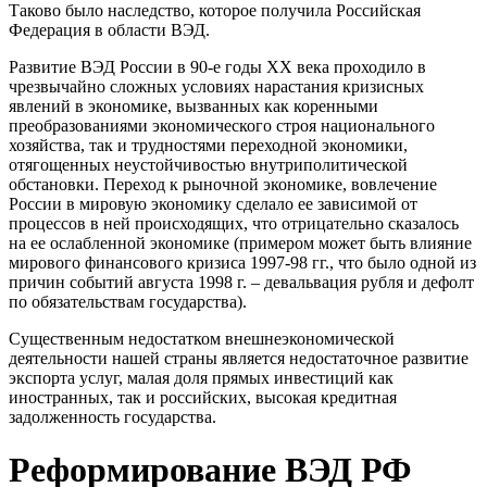
Таково было наследство, которое получила Российская
Федера­ция в области ВЭД.
Развитие ВЭД России в 90-е годы XX века проходило в
чрезвы­чайно сложных условиях нарастания кризисных
явлений в экономике, выз­ванных как коренными
преобразованиями экономического строя националь­ного
хозяйства, так и трудностями переходной экономики,
отягощенных неустойчивостью внутриполитической
обстановки. Переход к рыночной экономике, вовлечение
России в мировую экономику сделало ее зависимой от
процессов в ней происходящих, что отрицательно сказалось
на ее ослаб­ленной экономике (примером может быть влияние
мирового финансового кризиса 1997-98 гг., что было одной из
причин событий августа 1998 г. – девальвация рубля и дефолт
по обязательствам государства).
Существенным недостатком внешнеэкономической
деятельности нашей страны является недостаточное развитие
экспорта услуг, малая доля прямых инвестиций как
иностранных, так и российских, высокая кредитная
задолженность государства.
Реформирование ВЭД РФ