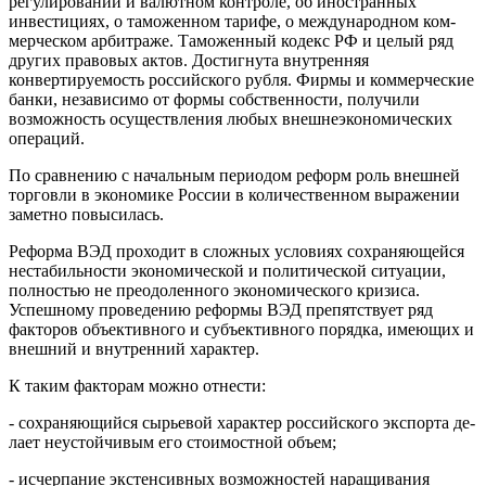
регулировании и валютном контроле, об ино­странных
инвестициях, о таможенном тарифе, о международном ком­
мерческом арбитраже. Таможенный кодекс РФ и целый ряд
других пра­вовых актов. Достигнута внутренняя
конвертируемость российского руб­ля. Фирмы и коммерческие
банки, независимо от формы собственности, получили
возможность осуществления любых внешнеэкономических
операций.
По сравнению с начальным периодом реформ роль внешней
торговли в экономике России в количественном выражении
заметно повы­силась.
Реформа ВЭД проходит в сложных условиях сохраняющейся
нестабильности экономической и политической ситуации,
полностью не преодоленного экономического кризиса.
Успешному проведению рефор­мы ВЭД препятствует ряд
факторов объективного и субъективного по­рядка, имеющих и
внешний и внутренний характер.
К таким факторам можно отнести:
- сохраняющийся сырьевой характер российского экспорта де­
лает неустойчивым его стоимостной объем;
- исчерпание экстенсивных возможностей наращивания