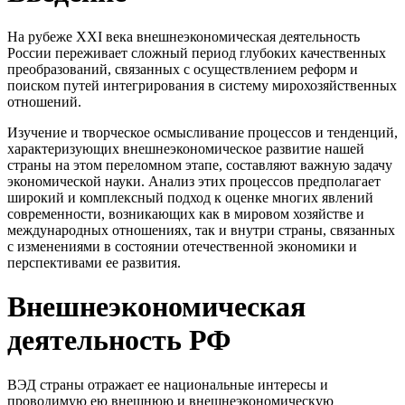
На рубеже XXI века внешнеэкономическая деятельность
России пережи­вает сложный период глубоких качественных
преобразований, связан­ных с осуществлением реформ и
поиском путей интегрирования в си­стему мирохозяйственных
отношений.
Изучение и творческое осмысливание процессов и тенденций,
харак­теризующих внешнеэкономическое развитие нашей
страны на этом пере­ломном этапе, составляют важную задачу
экономической науки. Анализ этих процессов предполагает
широкий и комплексный подход к оценке многих явлений
современности, возникающих как в мировом хозяйстве и
международных отношениях, так и внутри страны, связанных
с измене­ниями в состоянии отечественной экономики и
перспективами ее развития.
Внешнеэкономическая
деятельность РФ
ВЭД страны отражает ее национальные интересы и
проводимую ею внешнюю и внешнеэкономическую