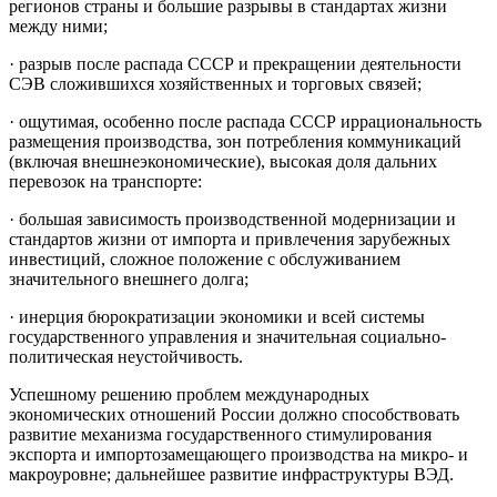
ре­гионов страны и большие разрывы в стандартах жизни
между ними;
· разрыв после распада СССР и прекращении деятельности
СЭВ сложившихся хозяйственных и торговых связей;
· ощутимая, особенно после распада СССР иррациональность
размещения производства, зон потребления коммуникаций
(включая внешнеэкономические), высокая доля дальних
перевозок на транспорте:
· большая зависимость производственной модернизации и
стан­дартов жизни от импорта и привлечения зарубежных
инвестиций, слож­ное положение с обслуживанием
значительного внешнего долга;
· инерция бюрократизации экономики и всей системы
государ­ственного управления и значительная социально-
политическая неустойчивость.
Успешному решению проблем международных
экономических отношений России должно способствовать
развитие механизма государ­ственного стимулирования
экспорта и импортозамещающего производ­ства на микро- и
макроуровне; дальнейшее развитие инфраструктуры ВЭД.