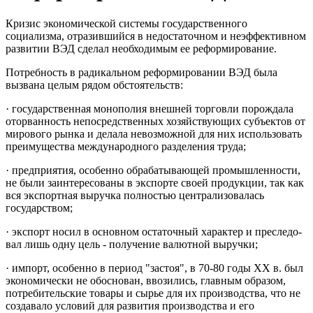
Кризис экономической системы государственного
социализма, отразившийся в недостаточном и неэффективном
развитии ВЭД сделал необходимым ее реформирование.
Потребность в радикальном реформировании ВЭД была
вызва­на целым рядом обстоятельств:
· государственная монополия внешней торговли порождала
ото­рванность непосредственных хозяйствующих субъектов от
мирового рын­ка и делала невозможной для них использовать
преимущества междуна­родного разделения труда;
· предприятия, особенно обрабатывающей промышленности,
не были заинтересованы в экспорте своей продукции, так как
вся экспорт­ная выручка полностью централизовалась
государством;
· экспорт носил в основном остаточный характер и преследо­
вал лишь одну цель - получение валютной выручки;
· импорт, особенно в период "застоя", в 70-80 годы XX в. был
экономически не обоснован, ввозились, главным образом,
потребитель­ские товары и сырье для их производства, что не
создавало условий для развития производства и его