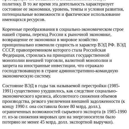
политику. В то же время эта дея­тельность характеризует
состояние ее экономики, уровень, темпы и усло­вия развития,
потенциальные возможности и фактическое использова­ние
имеющихся ресурсов.
Коренные преобразования в социально-экономическом строе
нашей страны, переход России к рыночной экономике,
возвращение ее экономики в мировое хозяйство
принципиально изменили сущность и характер ВЭД РФ. ВЭД
СССР, правопреемником которого стала Россий­ская
Федерация, строилась на принципах государственной
монополии внешней торговли, валютной монополии и
запрета на иностранные ин­вестиции, что отражало
господствовавшую в стране административно-командную
экономическую систему.
Состояние ВЭД в годы так называемой перестройки (1985-
1991) существенно ухудшилось, как следствие социально-
экономического кри­зиса, абсолютного снижения объемов
производства, резкого увеличения внешней задолженности (к
концу 1990 г. она составила более 80 млрд. долл.),
ограниченных возможностей сырьевого экспорта (в 1985-1990
гг. из-за снижения мировых цен на энергоносители было
потеряно не менее 45 млрд. долл. экспортной выручки).