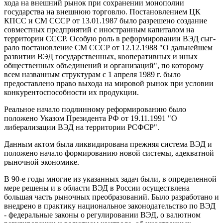
хода на внешний рынок при сохранении монополии
государства на вне­шнюю торговлю. Постановлением ЦК
КПСС и СМ СССР от 13.01.1987 было разрешено создание
совместных предприятий с иностранным ка­питалом на
территории СССР. Особую роль в реформировании ВЭД сыг­
рало постановление СМ СССР от 12.12.1988 "О дальнейшем
развитии ВЭД государственных, кооперативных и иных
общественных объедине­ний и организаций", по которому
всем названным структурам с 1 апреля 1989 г. было
предоставлено право выхода на мировой рынок при усло­вии
конкурентоспособности их продукции.
Реальное начало подлинному реформированию было
положено Указом Президента РФ от 19.11.1991 "О
либерализации ВЭД на терри­тории РСФСР".
Данным актом была ликвидирована прежняя система ВЭД и
положено начало формированию новой системы, адекватной
рыночной экономике.
В 90-е годы многие из указанных задач были, в определенной
мере решены и в области ВЭД в России осуществлена
большая часть рыночных преобразований. Было разработано и
внедрено в практику национальное законодательство по ВЭД
- федеральные законы о регули­ровании ВЭД, о валютном