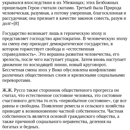
укрывался впоследствии в их Убежищах; этих Безбожных
пришельцев Герои считали скотами. Третьей была Природа
человеческая, разумная, а потому умеренная, благосклонная и
рассудочная; она признает в качестве законов совесть, разум и
долг»[8]
Государство возникает лишь в героическую эпоху и
представляет господство аристократии. В человеческую эпоху
на смену ему приходит демократическое государство, в
котором торжествует свобода и «естественная
справедливость». Это вершина развития человечества, его
зрелость, после чего наступает упадок. Затем вновь наступает
движение по восходящей линии, новый круговорот.
Бессчетная смена эпох у Вико обусловлена конфликтами
различных общественных слоев и кризисными социальными
переворотами.
Ж.Ж. Руссо также сторонник общественного прогресса он
считал, что естественное состояние человека, это состояние
счастливого детства то есть «первобытное состояние», где все
равны и свободны. Появление ремесла и сельского хозяйства
приводят к возникновению частной собственности. Частная
собственность является основой гражданского общества, а
также причиной социального неравенства, деления на
богатых и бедных.