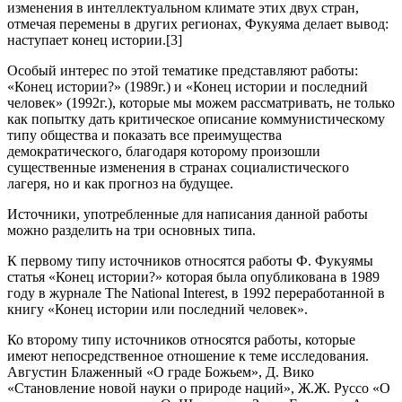
изменения в интеллектуальном климате этих двух стран,
отмечая перемены в других регионах, Фукуяма делает вывод:
наступает конец истории.[3]
Особый интерес по этой тематике представляют работы:
«Конец истории?» (1989г.) и «Конец истории и последний
человек» (1992г.), которые мы можем рассматривать, не только
как попытку дать критическое описание коммунистическому
типу общества и показать все преимущества
демократического, благодаря которому произошли
существенные изменения в странах социалистического
лагеря, но и как прогноз на будущее.
Источники, употребленные для написания данной работы
можно разделить на три основных типа.
К первому типу источников относятся работы Ф. Фукуямы
статья «Конец истории?» которая была опубликована в 1989
году в журнале The National Interest, в 1992 переработанной в
книгу «Конец истории или последний человек».
Ко второму типу источников относятся работы, которые
имеют непосредственное отношение к теме исследования.
Августин Блаженный «О граде Божьем», Д. Вико
«Становление новой науки о природе наций», Ж.Ж. Руссо «О