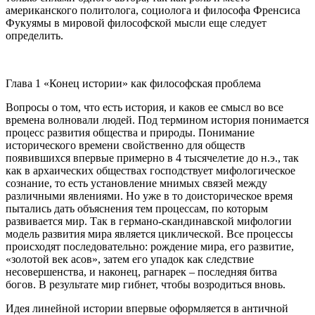
американского политолога, социолога и философа Френсиса
Фукуямы в мировой философской мысли еще следует
определить.
Глава 1 «Конец истории» как философская проблема
Вопросы о том, что есть история, и каков ее смысл во все
времена волновали людей. Под термином история понимается
процесс развития общества и природы. Понимание
исторического времени свойственно для обществ
появившихся впервые примерно в 4 тысячелетие до н.э., так
как в архаических обществах господствует мифологическое
сознание, то есть установление мнимых связей между
различными явлениями. Но уже в то доисторическое время
пытались дать объяснения тем процессам, по которым
развивается мир. Так в германо-скандинавской мифологии
модель развития мира является циклической. Все процессы
происходят последовательно: рождение мира, его развитие,
«золотой век асов», затем его упадок как следствие
несовершенства, и наконец, рагнарек – последняя битва
богов. В результате мир гибнет, чтобы возродиться вновь.
Идея линейной истории впервые оформляется в античной