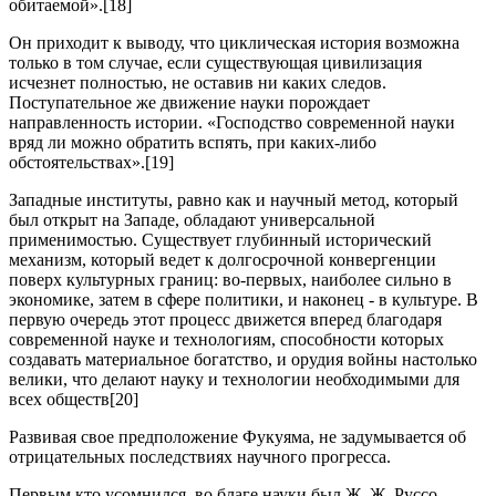
обитаемой».[18]
Он приходит к выводу, что циклическая история возможна
только в том случае, если существующая цивилизация
исчезнет полностью, не оставив ни каких следов.
Поступательное же движение науки порождает
направленность истории. «Господство современной науки
вряд ли можно обратить вспять, при каких-либо
обстоятельствах».[19]
Западные институты, равно как и научный метод, который
был открыт на Западе, обладают универсальной
применимостью. Существует глубинный исторический
механизм, который ведет к долгосрочной конвергенции
поверх культурных границ: во-первых, наиболее сильно в
экономике, затем в сфере политики, и наконец - в культуре. В
первую очередь этот процесс движется вперед благодаря
современной науке и технологиям, способности которых
создавать материальное богатство, и орудия войны настолько
велики, что делают науку и технологии необходимыми для
всех обществ[20]
Развивая свое предположение Фукуяма, не задумывается об
отрицательных последствиях научного прогресса.
Первым кто усомнился, во благе науки был Ж. Ж. Руссо.