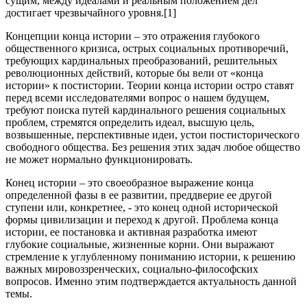
сущим, между идеалами и реальным положением дел
достигает чрезвычайного уровня.[1]
Концепции конца истории – это отражения глубокого
общественного кризиса, острых социальных противоречий,
требующих кардинальных преобразований, решительных
революционных действий, которые бы вели от «конца
истории» к постистории. Теории конца истории остро ставят
перед всеми исследователями вопрос о нашем будущем,
требуют поиска путей кардинального решения социальных
проблем, стремятся определить идеал, высшую цель,
возвышенные, перспективные идеи, устои постисторического
свободного общества. Без решения этих задач любое общество
не может нормально функционировать.
Конец истории – это своеобразное выражение конца
определенной фазы в ее развитии, преддверие ее другой
ступени или, конкретнее, - это конец одной исторической
формы цивилизации и переход к другой. Проблема конца
истории, ее постановка и активная разработка имеют
глубокие социальные, жизненные корни. Они выражают
стремление к углубленному пониманию истории, к решению
важных мировоззренческих, социально-философских
вопросов. Именно этим подтверждается актуальность данной
темы.