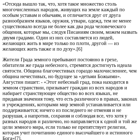
«Отсюда вышло так, что, хотя такое множество столь
многочисленных народов, живущих на земле каждый по
особым уставам и обычаям, и отличается друг от друга
разнообразием языков, оружия, утвари, одежд, тем не менее
существовало всегда не более как два рода человеческого
общения, которые мы, следуя Писаниям своим, можем назвать
двумя градами. Один из них составляется из людей,
желающих жить в мире только по плоти, другой — из
желающих жить также и по духу».[6]
Жители Града земного пребывают постоянно в грехе,
обитатели же града небесного, стремятся достигнуть идеала
святости. Община благочестивых гораздо малочисленнее, чем
община нечестивых, но будущее за «детьми Божьими».
Августин пишет: - «Этот небесный град, пока находится в
земном странствии, призывает граждан из всех народов и
набирает странствующее общество во всех языках, не
придавая значения тому, что есть различного в правах, законах
и учреждениях, которыми мир земной устанавливается или
поддерживается; ничего из последнего не отменяя и не
разрушая, а напротив, сохраняя и соблюдая все, что хотя у
разных народов и различно, но направляется к одной и той же
цели земного мира, если только не препятствует религии,
которая учит почитанию единого высочайшего и истинного
Бога»[7].