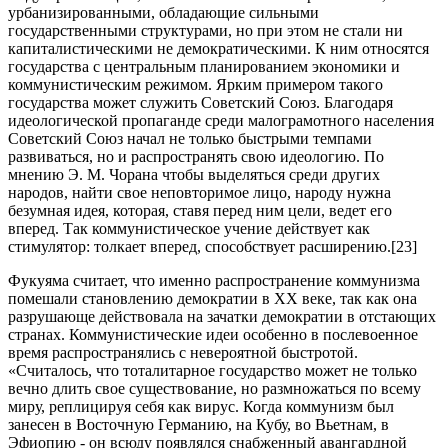
урбанизированными, обладающие сильными
государственными структурами, но при этом не стали ни
капиталистическими не демократическими. К ним относятся
государства с центральным планированием экономики и
коммунистическим режимом. Ярким примером такого
государства может служить Советский Союз. Благодаря
идеологической пропаганде среди малограмотного населения
Советский Союз начал не только быстрыми темпами
развиваться, но и распространять свою идеологию. По
мнению Э. М. Чорана чтобы выделяться среди других
народов, найти свое неповторимое лицо, народу нужна
безумная идея, которая, ставя перед ним цели, ведет его
вперед. Так коммунистическое учение действует как
стимулятор: толкает вперед, способствует расширению.[23]
Фукуяма считает, что именно распространение коммунизма
помешали становлению демократии в XX веке, так как она
разрушающе действовала на зачатки демократии в отстающих
странах. Коммунистические идеи особенно в послевоенное
время распространялись с невероятной быстротой.
«Считалось, что тоталитарное государство может не только
вечно длить свое существование, но размножаться по всему
миру, реплицируя себя как вирус. Когда коммунизм был
занесен в Восточную Германию, на Кубу, во Вьетнам, в
Эфиопию - он всюду появлялся снабженный авангардной