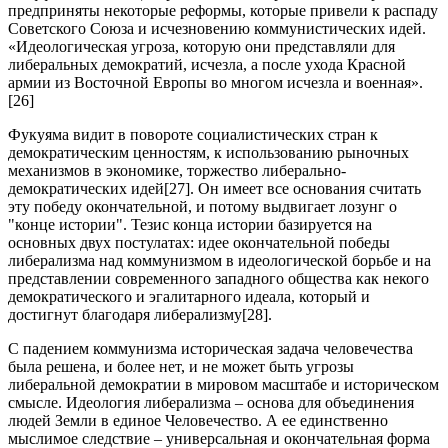
предприняты некоторые реформы, которые привели к распаду
Советского Союза и исчезновению коммунистических идей.
«Идеологическая угроза, которую они представляли для
либеральных демократий, исчезла, а после ухода Красной
армии из Восточной Европы во многом исчезла и военная».
[26]
Фукуяма видит в повороте социалистических стран к
демократическим ценностям, к использованию рыночных
механизмов в экономике, торжество либерально-
демократических идей[27]. Он имеет все основания считать
эту победу окончательной, и потому выдвигает лозунг о
"конце истории". Тезис конца истории базируется на
основных двух постулатах: идее окончательной победы
либерализма над коммунизмом в идеологической борьбе и на
представлении современного западного общества как некого
демократического и эгалитарного идеала, который и
достигнут благодаря либерализму[28].
С падением коммунизма историческая задача человечества
была решена, и более нет, и не может быть угрозы
либеральной демократии в мировом масштабе и историческом
смысле. Идеология либерализма – основа для объединения
людей Земли в единое Человечество. А ее единственно
мыслимое следствие – универсальная и окончательная форма