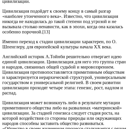
цивилизации.
Цивилизация подойдет к своему концу в самый разгар
«наиболее утонченного века». Известно, что цивилизация
никогда не находилась до такой степени под угрозой и не
вызывала столько ненависти, как в эпохи, когда она казалась
особенно порочной.[13]
Именно переход к стадии цивилизации характерен, по О.
Шпенглеру, для европейской культуры начала XX века.
Английский историк А.Тойнби решительно отвергает идею
единой цивилизации. Цивилизация для него это группа стран
и народов, связанных общей судьбой и мировоззрением.
Цивилизация противопоставляется примитивным обществам
и характеризуется иерархической структурой, универсальным
государством и универсальной религией. В своем развитии
цивилизации проходят четыре этапа: генезис, рост, надлом и
распад.
Цивилизация может возникнуть либо в результате мутации
примитивного общества либо на развалинах «материнской»
цивилизации. За стадией генезиса следует стадия роста, на
которой воздействия со стороны природы или окружающих
народов способны заставить общество развиваться.
«Общество в своем жизненном процессе сталкивается с рядом