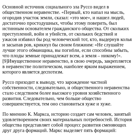
Основной источник социального зла Руссо видел в
общественном неравенстве. «Первый, кто напал на мысль,
огородив участок земли, сказал: «это мое», и нашел людей,
достаточно простодушных, чтобы этому поверить, был
истинным основателем гражданского общества. От скольких
преступлений, войн и убийств, от скольких бедствий и
ужасов избавил бы род человеческий тот, кто, выдернув колья
и засыпав ров, крикнул бы своим ближним: «Не слушайте
лучше этого обманщика, вы погибли, если способны забыть,
что плоды земные принадлежат всем, а земля – никому!».
[9]Имущественное неравенство, в свою очередь, закрепляется
в неравенстве политическом, наиболее ярким выражением,
которого является деспотизм.
Руссо приходит к выводу, что зарождение частной
собственности, следовательно, и общественного неравенства
стало следствием более высокого уровня хозяйственного
развития. Следовательно, чем больше общество
совершенствуется, тем оно становиться хуже и хуже.
По мнению К. Маркса, историю создает сам человек, занятый
удовлетворением своих материальных потребностей. История
общества представляет собой процесс развития сменяющих
друг друга формаций. Маркс выделяет пять формаций: