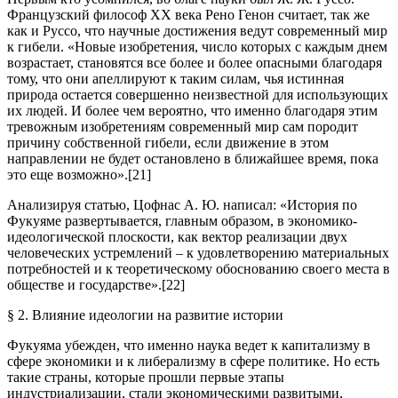
Французский философ XX века Рено Генон считает, так же
как и Руссо, что научные достижения ведут современный мир
к гибели. «Новые изобретения, число которых с каждым днем
возрастает, становятся все более и более опасными благодаря
тому, что они апеллируют к таким силам, чья истинная
природа остается совершенно неизвестной для использующих
их людей. И более чем вероятно, что именно благодаря этим
тревожным изобретениям современный мир сам породит
причину собственной гибели, если движение в этом
направлении не будет остановлено в ближайшее время, пока
это еще возможно».[21]
Анализируя статью, Цофнас А. Ю. написал: «История по
Фукуяме развертывается, главным образом, в экономико-
идеологической плоскости, как вектор реализации двух
человеческих устремлений – к удовлетворению материальных
потребностей и к теоретическому обоснованию своего места в
обществе и государстве».[22]
§ 2. Влияние идеологии на развитие истории
Фукуяма убежден, что именно наука ведет к капитализму в
сфере экономики и к либерализму в сфере политике. Но есть
такие страны, которые прошли первые этапы
индустриализации, стали экономическими развитыми,