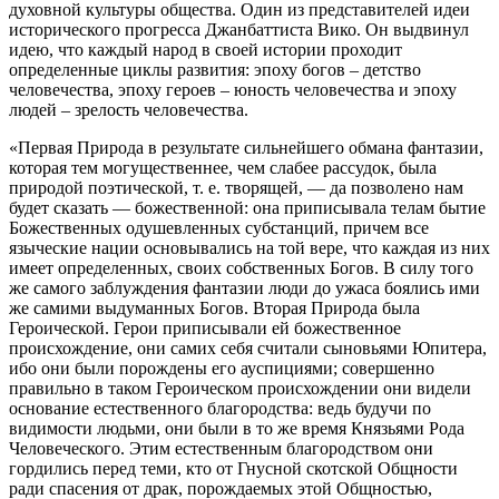
духовной культуры общества. Один из представителей идеи
исторического прогресса Джанбаттиста Вико. Он выдвинул
идею, что каждый народ в своей истории проходит
определенные циклы развития: эпоху богов – детство
человечества, эпоху героев – юность человечества и эпоху
людей – зрелость человечества.
«Первая Природа в результате сильнейшего обмана фантазии,
которая тем могущественнее, чем слабее рассудок, была
природой поэтической, т. е. творящей, — да позволено нам
будет сказать — божественной: она приписывала телам бытие
Божественных одушевленных субстанций, причем все
языческие нации основывались на той вере, что каждая из них
имеет определенных, своих собственных Богов. В силу того
же самого заблуждения фантазии люди до ужаса боялись ими
же самими выдуманных Богов. Вторая Природа была
Героической. Герои приписывали ей божественное
происхождение, они самих себя считали сыновьями Юпитера,
ибо они были порождены его ауспициями; совершенно
правильно в таком Героическом происхождении они видели
основание естественного благородства: ведь будучи по
видимости людьми, они были в то же время Князьями Рода
Человеческого. Этим естественным благородством они
гордились перед теми, кто от Гнусной скотской Общности
ради спасения от драк, порождаемых этой Общностью,