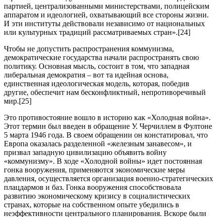
партией, централизованными министерствами, полицейским
аппаратом и идеологией, охватывающий все стороны жизни.
И эти институты действовали независимо от национальных
или культурных традиций рассматриваемых стран».[24]
Чтобы не допустить распространения коммунизма,
демократические государства начали распространять свою
политику. Основная мысль, состоит в том, что западная
либеральная демократия – вот та идейная основа,
единственная идеологическая модель, которая, победив
другие, обеспечит нам бесконфликтный, непротиворечивый
мир.[25]
Это противостояние вошло в историю как «Холодная война».
Этот термин был введен в обращение У. Черчиллем в Фултоне
5 марта 1946 года. В своем обращении он констатировал, что
Европа оказалась разделенной «железным занавесом», и
призвал западную цивилизацию объявить войну
«коммунизму». В ходе «Холодной войны» идет постоянная
гонка вооружения, применяются экономические меры
давления, осуществляется организация военно-стратегических
плацдармов и баз. Гонка вооружения способствовала
развитию экономическому кризису в социалистических
странах, которые на собственном опыте убедились в
неэффективности центрального планирования. Вскоре были