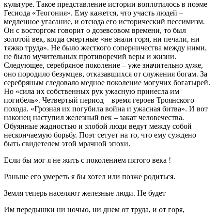
культуре. Такое представление истории воплотилось в поэме
Гесиода «Теогония». Ему кажется, что участь людей –
медленное угасание, и отсюда его исторический пессимизм.
Он с восторгом говорит о дозевсовом времени, то был
золотой век, когда смертные «не знали горя, ни печали, ни
тяжко труда». Не было жесткого соперничества между ними,
не было мучительных противоречий веры и жизни.
Следующее, серебряное поколение – уже значительно хуже,
оно породило безумцев, отказавшихся от служения богам. За
серебряным следовало медное поколение могучих богатырей.
Но «сила их собственных рук ужасную принесла им
погибель». Четвертый период – время героев Троянского
похода. «Грозная их погубила война и ужасная битва». И вот
наконец наступил железный век – закат человечества.
Обуянные жадностью и злобой люди ведут между собой
нескончаемую борьбу. Поэт сетует на то, что ему суждено
быть свидетелем этой мрачной эпохи.
Если бы мог я не жить с поколением пятого века !
Раньше его умереть я бы хотел или позже родиться.
Земля теперь населяют железные люди. Не будет
Им передышки ни ночью, ни днем от труда, и от горя,