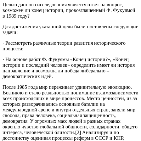
Целью данного исследования является ответ на вопрос,
возможен ли конец истории, провозглашенный Ф. Фукуямой
в 1989 году?
Для достижения указанной цели были поставлены следующие
задачи:
· Рассмотреть различные теории развития исторического
процесса;
· На основе работ Ф. Фукуямы «Конец истории?», «Конец
истории и последний человек» определить имеет ли история
направление и возможна ли победа либерально –
демократических идей.
После 1985 года мир переживает удивительную эволюцию.
Возникло и стало реальностью понимание взаимозависимости
всех происходящих в мире процессов. Место ценностей, из-за
которых разворачивались основные баталии на
международной арене и внутри отдельных стран, заняли мир,
свобода, права человека, социальная защищенность,
демократия. У огромных масс людей в разных странах
окрепло чувство глобальной общности, солидарности, общего
интереса, человеческой близости.[2] Анализируя и по
достоинству оценивая процессы реформ в СССР и КНР,