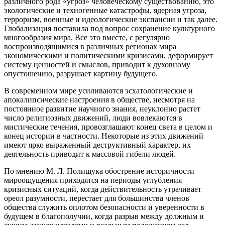
различного рода «угроз» человеческому существованию, это
экологические и техногенные катастрофы, ядерная угроза,
терроризм, военные и идеологические экспансии и так далее.
Глобализация поставила под вопрос сохранение культурного
многообразия мира. Все это вместе, с регулярно
воспроизводящимися в различных регионах мира
экономическими и политическими кризисами, деформирует
систему ценностей и смыслов, приводит к духовному
опустошению, разрушает картину будущего.
В современном мире усиливаются эсхатологические и
апокалипсические настроения в обществе, несмотря на
постоянное развитие научного знания, неуклонно растет
число религиозных движений, люди вовлекаются в
мистические течения, провозглашают конец света в целом и
конец истории в частности. Некоторые из этих движений
имеют ярко выраженный деструктивный характер, их
деятельность приводит к массовой гибели людей.
По мнению М. Л. Полищука обострение историчности
мироощущения приходятся на периоды углубления
кризисных ситуаций, когда действительность утрачивает
ореол разумности, перестает для большинства членов
общества служить оплотом безопасности и уверенности в
будущем в благополучии, когда разрыв между должным и