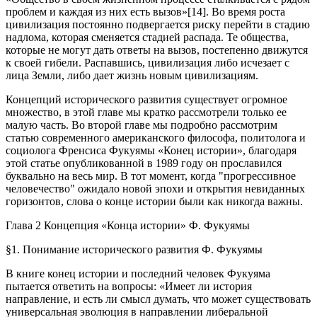
проблем и каждая из них есть вызов»[14]. Во время роста
цивилизация постоянно подвергается риску перейти в стадию
надлома, которая сменяется стадией распада. Те общества,
которые не могут дать ответы на вызов, постепенно движутся
к своей гибели. Распавшись, цивилизация либо исчезает с
лица Земли, либо дает жизнь новым цивилизациям.
Концепций исторического развития существует огромное
множество, в этой главе мы кратко рассмотрели только ее
малую часть. Во второй главе мы подробно рассмотрим
статью современного американского философа, политолога и
социолога Френсиса Фукуямы «Конец истории», благодаря
этой статье опубликованной в 1989 году он прославился
буквально на весь мир. В тот момент, когда "прогрессивное
человечество" ожидало новой эпохи и открытия невиданных
горизонтов, слова о конце истории были как никогда важны.
Глава 2 Концепция «Конца истории» Ф. Фукуямы
§1. Понимание исторического развития Ф. Фукуямы
В книге конец истории и последний человек Фукуяма
пытается ответить на вопросы: «Имеет ли история
направление, и есть ли смысл думать, что может существовать
универсальная эволюция в направлении либеральной