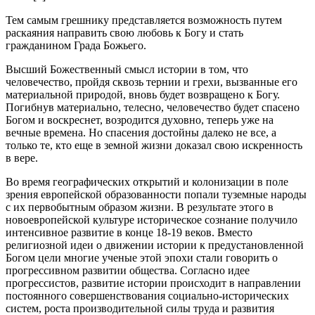
Тем самым грешнику представляется возможность путем
раскаяния направить свою любовь к Богу и стать
гражданином Града Божьего.
Высший Божественный смысл истории в том, что
человечество, пройдя сквозь тернии и грехи, вызванные его
материальной природой, вновь будет возвращено к Богу.
Погибнув материально, телесно, человечество будет спасено
Богом и воскреснет, возродится духовно, теперь уже на
вечные времена. Но спасения достойны далеко не все, а
только те, кто еще в земной жизни доказал свою искренность
в вере.
Во время географических открытий и колонизации в поле
зрения европейской образованности попали туземные народы
с их первобытным образом жизни. В результате этого в
новоевропейской культуре историческое сознание получило
интенсивное развитие в конце 18-19 веков. Вместо
религиозной идеи о движении истории к предустановленной
Богом цели многие ученые этой эпохи стали говорить о
прогрессивном развитии общества. Согласно идее
прогрессистов, развитие истории происходит в направлении
постоянного совершенствования социально-исторических
систем, роста производительной силы труда и развития