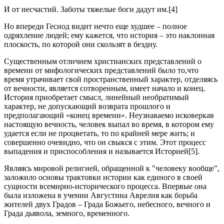
И от несчастий. Заботы тяжелые боги дадут им.[4]
Но впереди Гесиод видит нечто еще худшее – полное
одряхление людей; ему кажется, что история – это наклонная
плоскость, по которой они скользят в бездну.
Существенным отличием христианских представлений о
времени от мифологических представлений было то,что
время утрачивает свой пространственный характер, отделяясь
от вечности, является сотворенным, имеет начало и конец.
История приобретает смысл, линейный необратимый
характер, не допускающий возврата прошлого и
предполагающий «конец времени». Неузнаваемо исковеркав
настоящую вечность, человек выпал во время, в котором ему
удается если не процветать, то по крайней мере жить; и
совершенно очевидно, что он свыкся с этим. Этот процесс
выпадения и приспособления и называется Историей[5].
Являясь мировой религией, обращенной к "человеку вообще",
заложило основы трактовки истории как единого в своей
сущности всемирно-исторического процесса. Впервые она
была изложена в учении Августина Аврелия как борьба
жителей двух Градов – Града Божьего, небесного, вечного и
Града дьявола, земного, временного.