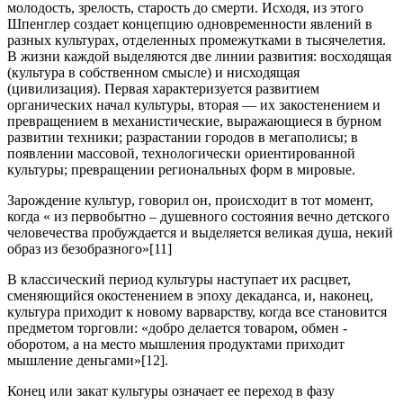
молодость, зрелость, старость до смерти. Исходя, из этого
Шпенглер создает концепцию одновременности явлений в
разных культурах, отделенных промежутками в тысячелетия.
В жизни каждой выделяются две линии развития: восходящая
(культура в собственном смысле) и нисходящая
(цивилизация). Первая характеризуется развитием
органических начал культуры, вторая — их закостенением и
превращением в механистические, выражающиеся в бурном
развитии техники; разрастании городов в мегаполисы; в
появлении массовой, технологически ориентированной
культуры; превращении региональных форм в мировые.
Зарождение культур, говорил он, происходит в тот момент,
когда « из первобытно – душевного состояния вечно детского
человечества пробуждается и выделяется великая душа, некий
образ из безобразного»[11]
В классический период культуры наступает их расцвет,
сменяющийся окостенением в эпоху декаданса, и, наконец,
культура приходит к новому варварству, когда все становится
предметом торговли: «добро делается товаром, обмен -
оборотом, а на место мышления продуктами приходит
мышление деньгами»[12].
Конец или закат культуры означает ее переход в фазу