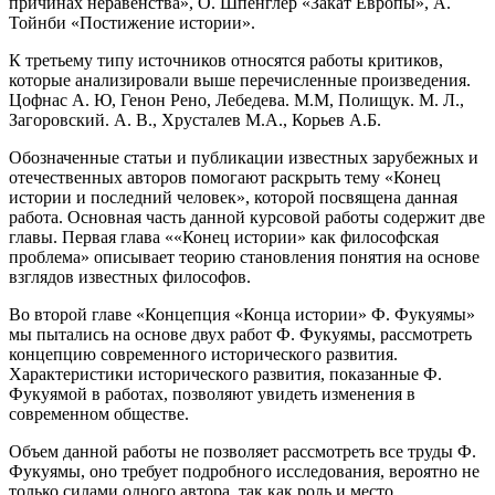
причинах неравенства», О. Шпенглер «Закат Европы», А.
Тойнби «Постижение истории».
К третьему типу источников относятся работы критиков,
которые анализировали выше перечисленные произведения.
Цофнас А. Ю, Генон Рено, Лебедева. М.М, Полищук. М. Л.,
Загоровский. А. В., Хрусталев М.А., Корьев А.Б.
Обозначенные статьи и публикации известных зарубежных и
отечественных авторов помогают раскрыть тему «Конец
истории и последний человек», которой посвящена данная
работа. Основная часть данной курсовой работы содержит две
главы. Первая глава ««Конец истории» как философская
проблема» описывает теорию становления понятия на основе
взглядов известных философов.
Во второй главе «Концепция «Конца истории» Ф. Фукуямы»
мы пытались на основе двух работ Ф. Фукуямы, рассмотреть
концепцию современного исторического развития.
Характеристики исторического развития, показанные Ф.
Фукуямой в работах, позволяют увидеть изменения в
современном обществе.
Объем данной работы не позволяет рассмотреть все труды Ф.
Фукуямы, оно требует подробного исследования, вероятно не
только силами одного автора, так как роль и место