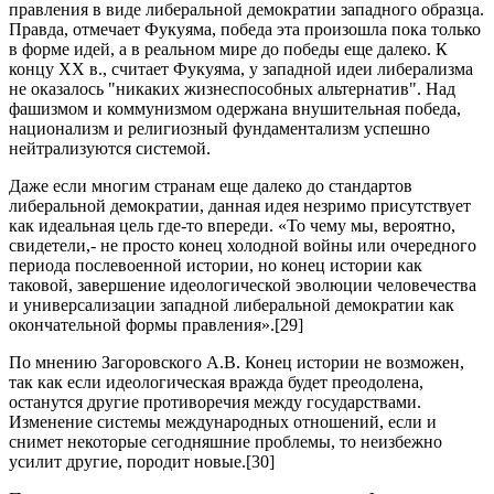
правления в виде либеральной демократии западного образца.
Правда, отмечает Фукуяма, победа эта произошла пока только
в форме идей, а в реальном мире до победы еще далеко. К
концу ХХ в., считает Фукуяма, у западной идеи либерализма
не оказалось "никаких жизнеспособных альтернатив". Над
фашизмом и коммунизмом одержана внушительная победа,
национализм и религиозный фундаментализм успешно
нейтрализуются системой.
Даже если многим странам еще далеко до стандартов
либеральной демократии, данная идея незримо присутствует
как идеальная цель где-то впереди. «То чему мы, вероятно,
свидетели,- не просто конец холодной войны или очередного
периода послевоенной истории, но конец истории как
таковой, завершение идеологической эволюции человечества
и универсализации западной либеральной демократии как
окончательной формы правления».[29]
По мнению Загоровского А.В. Конец истории не возможен,
так как если идеологическая вражда будет преодолена,
останутся другие противоречия между государствами.
Изменение системы международных отношений, если и
снимет некоторые сегодняшние проблемы, то неизбежно
усилит другие, породит новые.[30]