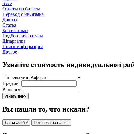
Эссе
Ответы на билеты
Перевод с ин. языка
Доклад
Статья
Бизнес-план
Подбор литературы
Шпаргалка
Поиск информации
Другое
Узнайте стоимость индивидуальной ра
Тип задания
Предмет
Ваше имя
узнать цену
Вы нашли то, что искали?
Да, спасибо!
Нет, пока не нашел