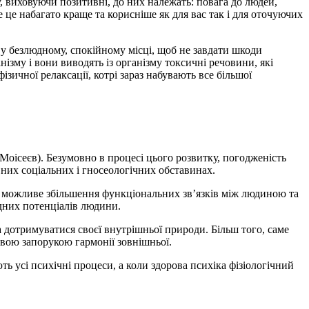
, виховуючи позитивні, до них належать: повага до людей,
е це набагато краще та корисніше як для вас так і для оточуючих
е у безлюдному, спокійному місці, щоб не завдати шкоди
анізму і вони виводять із організму токсичні речовини, які
ичної релаксації, котрі зараз набувають все більшої
Моісеєв). Безумовно в процесі цього розвитку, погодженість
вних соціальних і гносеологічних обставинах.
о можливе збільшення функціональних зв’язків між людиною та
дних потенціалів людини.
дотримуватися своєї внутрішньої природи. Більш того, саме
тєвою запорукою гармонії зовнішньої.
ь усі психічні процеси, а коли здорова психіка фізіологічний