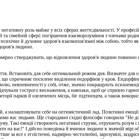
негативну роль майже у всіх сферах життєдіяльності. У професій
овій та сімейній сфері: погіршення взаєморозуміння з членами р
психічне й духовне здоров'я взаємопов'язані між собою, тобто я
здоров'я людини.
вомірно стверджувати, що відновлення здоров'я людини повинно с
иття. Встановіть для себе оптимальний режим дня. Визначте для 
 що спричиняє посилене виділення ендорфінів у кров. Ендорфіни 
 болю, невпевненості у собі, отже, значно покращують психоемо
е відчували гострого виснаження, а навпаки, щоб це сприяло га
торії парків й озеленених місць, біг підтюпцем, а також викорис
й, а налаштовувати себе на оптимістичний лад. Позитивні емоції
ими вас людьми. Ще стародавні східні філософи говорили "Не доз
у. Такі емоції створюють негативні струми, отруюють розум і ті
ти на вас!" І дійсно поведінка й вчинки людини в значній мірі 
е за все є егоїстичні, надмірно честолюбні, зарозумілі, заздріс