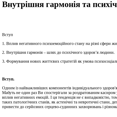
Внутрішня гармонія та психіч
Вступ
1. Вплив негативного психоемоційного стану на різні сфери ж
2. Внутрішня гармонія – шлях до психічного здоров’я людини.
3. Формування нових життєвих стратегій як умова психосоціал
Вступ.
Одним із найважливіших компонентів індивідуального здоров'я
Мабуть не один раз Ви спостерігали за роздратованим касиром у 
вплив негативних емоцій. І ця тенденція не є випадковістю, то
таких патологічних станів, як астенічні та невротичні стани, д
привести до серйозних серцево-судинних захворювань і різноман