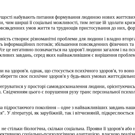
чущості набувають питання формування людиною нових життєвих с
, чим ширші її соціальні можливості, тим легше їй здолати кри
повсякденних умов життя та труднощів пристосування до них, фор
ивість створює різноманітні проблеми для людини і владно вторга
ть інформаційних потоків; збільшення повсякденних фізичних та
Усе це негативно позначається на здоров'ї людини загалом і на п
ливих завдань, серед яких найважливішим є вирішення проблеми
на здоров'я. однак, що стосується психічного здоров'я, то воно
берегти своє психічне здоров'я у будь-яких умовах життєдіяльно
егруватися у просторі самовдосконалення людини, орієнтуючись на
м. Свідченням цього є порушення руху транс персональної психол
ма підростаючого покоління – одне з найважливіших завдань нашог
. У літературі, як зарубіжній, так і вітчизняній, підкреслюється 
 не стільки біологічна, скільки соціальна. Прояви її здоров'я аб
фективною соціально-психологічною адаптацією, власною реалізац