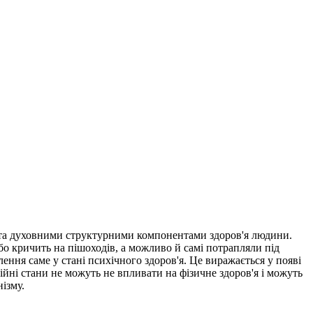
и та духовними структурними компонентами здоров'я людини.
або кричить на пішоходів, а можливо й самі потрапляли під
ення саме у стані психічного здоров'я. Це виражається у появі
ційні стани не можуть не впливати на фізичне здоров'я і можуть
ізму.