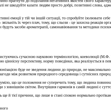
ійно прагнути до подолання негативних якостей свого характеру
агалі не шкодуйте казати людям просто добрі, позитивні слова, адж
ивні емоції у тій чи іншій ситуації, то спробуйте ізолювати себ
звільніть їх через плач, тому, що сльози - це захисна реакція орг
удуть засоби ароматерапії, самонавіювання та методики психофіз
ристуючись сучасною науковою термінологією, коеволюції (М.Ф. 
бою ціннісну перспективу, норму поведінки, яка реалізується в пе
рмонізацією буде не зведення людини до природи, не максимальн
злагоди між розвитком природного середовища і сутнісних приро
міло, що це положення не суперечить тому, що людина повинна 
оди з зовнішнім світом. Внутрішня гармонія в самій людині є сут
 ще й тієї причини, що лише в стані спокою нормально протікают
ьного