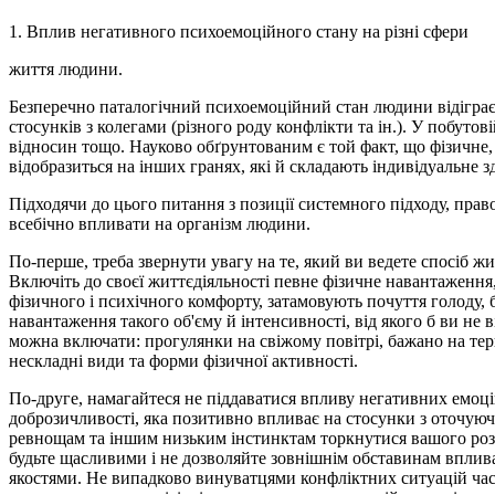
1. Вплив негативного психоемоційного стану на різні сфери
життя людини.
Безперечно паталогічний психоемоційний стан людини відіграє 
стосунків з колегами (різного роду конфлікти та ін.). У побут
відносин тощо. Науково обґрунтованим є той факт, що фізичне, 
відобразиться на інших гранях, які й складають індивідуальне 
Підходячи до цього питання з позиції системного підходу, пра
всебічно впливати на організм людини.
По-перше, треба звернути увагу на те, який ви ведете спосіб ж
Включіть до своєї життєдіяльності певне фізичне навантаження,
фізичного і психічного комфорту, затамовують почуття голоду,
навантаження такого об'єму й інтенсивності, від якого б ви н
можна включати: прогулянки на свіжому повітрі, бажано на тери
нескладні види та форми фізичної активності.
По-друге, намагайтеся не піддаватися впливу негативних емоці
доброзичливості, яка позитивно впливає на стосунки з оточуюч
ревнощам та іншим низьким інстинктам торкнутися вашого розум
будьте щасливими і не дозволяйте зовнішнім обставинам вплива
якостями. Не випадково винуватцями конфліктних ситуацій частіш