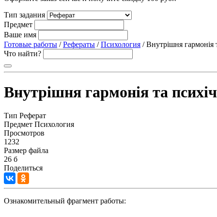
Тип задания
Предмет
Ваше имя
Готовые работы
/
Рефераты
/
Психология
/ Внутрішня гармонія 
Что найти?
Внутрішня гармонія та психіч
Тип
Реферат
Предмет
Психология
Просмотров
1232
Размер файла
26 б
Поделиться
Ознакомительный фрагмент работы: