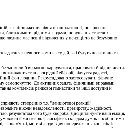
ній сфері: зниження рівня працездатності, погіршення
одини, близькими та рідними людьми, порушення статевих
кщо людина має певні відхилення у психіці, то це безумовно
кладатися з певного комплексу дій, які будуть позитивно та
себе час коли б ви могли харчуватися, працювати й відпочивати.
викликають стан своєрідної ейфорії, відчуття радості,
ційний фон людини. Рекомендовано застосовувати фізичне
рному самопочуттю. До активних занять фізичними вправами
тання комплексів ранкової гімнастики та інші доступні й
 сприяють створенню т.з. "ланцюгової реакції"
воляйте ніколи незадоволеності, презирству, жадібності,
ло, результатом чого буде хвороба. Дисциплінуйте ваші емоції,
обумовлені її життєвою філософією, складом думок і особистими
ні, злопам'ятні, мстиві люди. Для попередження конфліктів