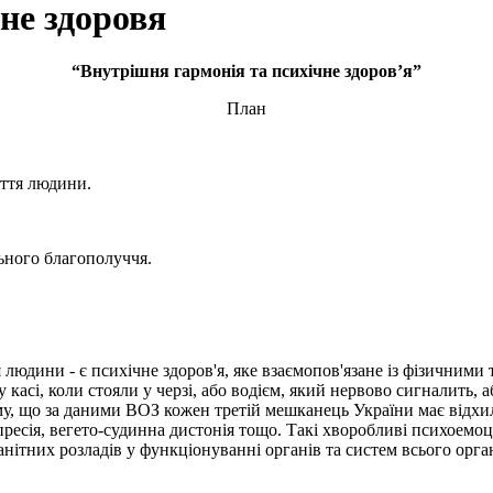
не здоровя
“
Внутрішня гармонія та психічне здоров’я
”
План
иття людини.
ьного благополуччя.
 людини - є психічне здоров'я, яке взаємопов'язане із фізичним
касі, коли стояли у черзі, або водієм, який нервово сигналить, 
му, що за даними ВОЗ кожен третій мешканець України має відхил
епресія, вегето-судинна дистонія тощо. Такі хворобливі психоемо
ітних розладів у функціонуванні органів та систем всього орган