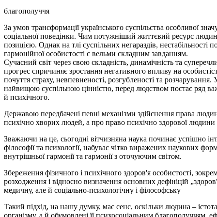
благополуччя
За умов трансформації українського суспільства особливої зна
соціальної поведінки. Чим потужніший життєвий ресурс людини
позицією. Однак на тлі суспільних негараздів, нестабільності 
гармонійної особистості є вельми складним завданням.
Сучасний світ через свою складність, динамічність та суперечл
прогрес спричиняє зростання негативного впливу на особистіс
почуття страху, невпевненості, розгубленості та розчарування. 
найвищою суспільною цінністю, перед людством постає ряд важ
й психічного.
Державою передбачені певні механізми здійснення права людини 
психічно хворих людей, а про право психічно здорової людини з
Зважаючи на це, сьогодні вітчизняна наука починає успішно інт
філософії та психології, набуває чітко виражених наукових фор
внутрішньої гармонії та гармонії з оточуючим світом.
Збереження фізичного і психічного здоров'я особистості, зокре
розходження і відносно визначення основних дефініцій „здоров'я"
медичну, але й соціально-психологічну і філософську
Такий підхід, на нашу думку, має сенс, оскільки людина – істота
організму, а й обумовлені її психосоціальним благополуччям, е