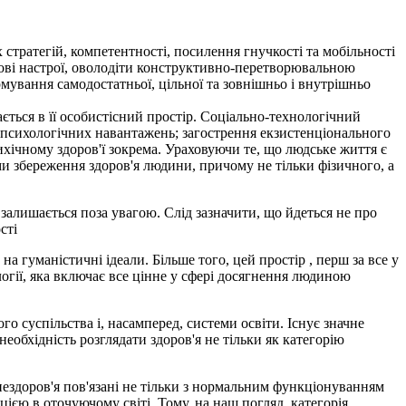
тратегій, компетентності, посилення гнучкості та мобільності
зові настрої, оволодіти конструктивно-перетворювальною
мування самодостатньої, цільної та зовнішньо і внутрішньо
ється в її особистісний простір. Соціально-технологічний
 психологічних навантажень; загострення екзистенціонального
сихічному здоров'ї зокрема. Ураховуючи те, що людське життя є
 збереження здоров'я людини, причому не тільки фізичного, а
 залишається поза увагою. Слід зазначити, що йдеться не про
сті
 гуманістичні ідеали. Більше того, цей простір , перш за все у
огії, яка включає все цінне у сфері досягнення людиною
о суспільства і, насамперед, системи освіти. Існує значне
необхідність розглядати здоров'я не тільки як категорію
о нездоров'я пов'язані не тільки з нормальним функціонуванням
ією в оточуючому світі. Тому, на наш погляд, категорія