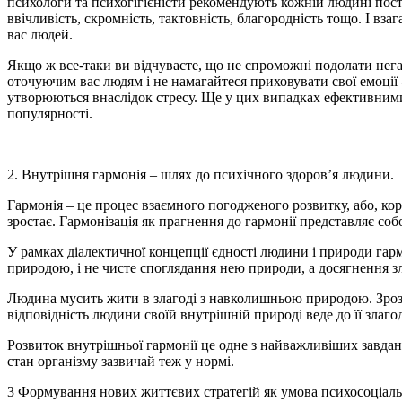
психологи та психогігієністи рекомендують кожній людині пост
ввічливість, скромність, тактовність, благородність тощо. І вз
вас людей.
Якщо ж все-таки ви відчуваєте, що не спроможні подолати негат
оточуючим вас людям і не намагайтеся приховувати свої емоції - 
утворюються внаслідок стресу. Ще у цих випадках ефективними б
популярності.
2. Внутрішня гармонія – шлях до психічного здоров’я людини.
Гармонія – це процес взаємного погодженого розвитку, або, ко
зростає. Гармонізація як прагнення до гармонії представляє со
У рамках діалектичної концепції єдності людини і природи га
природою, і не чисте споглядання нею природи, а досягнення 
Людина мусить жити в злагоді з навколишньою природою. Зрозу
відповідність людини своїй внутрішній природі веде до її злаг
Розвиток внутрішньої гармонії це одне з найважливіших завдань
стан організму зазвичай теж у нормі.
3 Формування нових життєвих стратегій як умова психосоціал