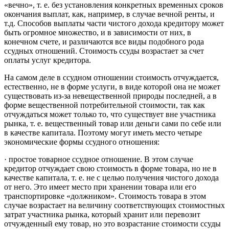
«вечно», т. е. без установления конкретных временных сроков
окончания выплат, как, например, в случае вечной ренты, и
т.д. Способов выплаты части чистого дохода кредитору может
быть огромное множество, и в зависимости от них, в
конечном счете, и различаются все виды подобного рода
ссудных отношений. Стоимость ссуды возрастает за счет
оплаты услуг кредитора.
На самом деле в ссудном отношении стоимость отчуждается,
естественно, не в форме услуги, в виде которой она не может
существовать из-за невещественной природы последней, а в
форме вещественной потребительной стоимости, так как
отчуждаться может только то, что существует вне участника
рынка, т. е. вещественный товар или деньги сами по себе или
в качестве капитала. Поэтому могут иметь место четыре
экономические формы ссудного отношения:
· простое товарное ссудное отношение. В этом случае
кредитор отчуждает свою стоимость в форме товара, но не в
качестве капитала, т. е. не с целью получения чистого дохода
от него. Это имеет место при хранении товара или его
транспортировке «должником». Стоимость товара в этом
случае возрастает на величину соответствующих стоимостных
затрат участника рынка, который хранит или перевозит
отчужденный ему товар, но это возрастание стоимости ссуды