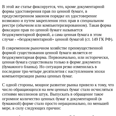
В этой же статье фиксируется, что, кроме документарной
формы удостоверения прав по ценной бумаге, в
предусмотренном законом порядке их удостоверение
возможно и путем закрепления этих прав в специальном
реестре (обычном или компьютеризированном). Такая форма
фиксации прав по ценной бумаге называется
бездокументарной формой, а сама ценная бумага в этом
случае - «бездокументарной» ценной бумагой (ст. 149 ГК РФ).
В современном рыночном хозяйстве преимущественной
формой существования ценной бумаги является ее
бездокументарная форма. Первоначально, или исторически,
ценная бумага существовала только в форме документа
(бумажного бланка). Но ситуация резко изменилась в
последние три-четыре десятилетия с наступлением эпохи
компьютеризации рынка ценных бумаг.
С одной стороны, мощное развитие рынка привело к тому, что
число обращающихся на нем ценных бумаг стало исчисляться
сотнями миллионов штук. Выпускать в обращение такое
огромное количество ценных бумаг в документарной (в
бумажной) форме стало просто нерационально, по меньшей
мере, в силу следующих причин: