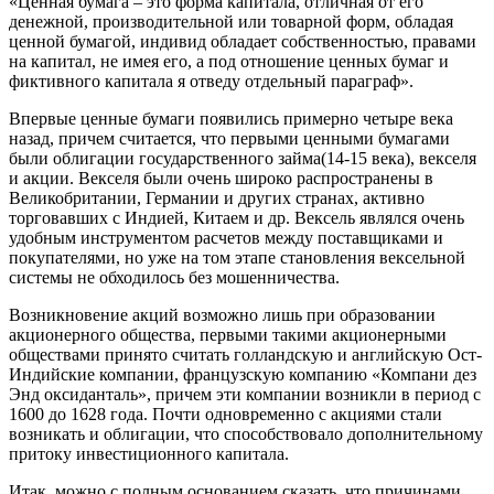
«Ценная бумага – это форма капитала, отличная от его
денежной, производительной или товарной форм, обладая
ценной бумагой, индивид обладает собственностью, правами
на капитал, не имея его, а под отношение ценных бумаг и
фиктивного капитала я отведу отдельный параграф».
Впервые ценные бумаги появились примерно четыре века
назад, причем считается, что первыми ценными бумагами
были облигации государственного займа(14-15 века), векселя
и акции. Векселя были очень широко распространены в
Великобритании, Германии и других странах, активно
торговавших с Индией, Китаем и др. Вексель являлся очень
удобным инструментом расчетов между поставщиками и
покупателями, но уже на том этапе становления вексельной
системы не обходилось без мошенничества.
Возникновение акций возможно лишь при образовании
акционерного общества, первыми такими акционерными
обществами принято считать голландскую и английскую Ост-
Индийские компании, французскую компанию «Компани дез
Энд оксиданталь», причем эти компании возникли в период с
1600 до 1628 года. Почти одновременно с акциями стали
возникать и облигации, что способствовало дополнительному
притоку инвестиционного капитала.
Итак, можно с полным основанием сказать, что причинами