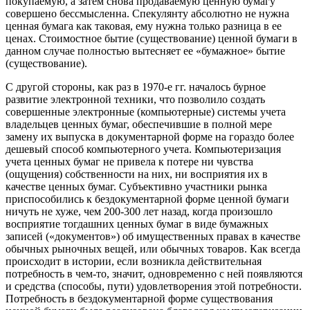
покупаемую, а затем снова продаваемую ценную бумагу
совершено бессмысленна. Спекулянту абсолютно не нужна
ценная бумага как таковая, ему нужна только разница в ее
ценах. Стоимостное бытие (существование) ценной бумаги в
данном случае полностью вытесняет ее «бумажное» бытие
(существование).
С другой стороны, как раз в 1970-е гг. началось бурное
развитие электронной техники, что позволило создать
совершенные электронные (компьютерные) системы учета
владельцев ценных бумаг, обеспечившие в полной мере
замену их выпуска в документарной форме на гораздо более
дешевый способ компьютерного учета. Компьютеризация
учета ценных бумаг не привела к потере ни чувства
(ощущения) собственности на них, ни восприятия их в
качестве ценных бумаг. Субъективно участники рынка
приспособились к бездокументарной форме ценной бумаги
ничуть не хуже, чем 200-300 лет назад, когда произошло
восприятие тогдашних ценных бумаг в виде бумажных
записей («документов») об имущественных правах в качестве
обычных рыночных вещей, или обычных товаров. Как всегда
происходит в истории, если возникла действительная
потребность в чем-то, значит, одновременно с ней появляются
и средства (способы, пути) удовлетворения этой потребности.
Потребность в бездокументарной форме существования