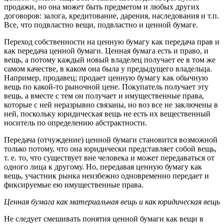
продажи, но она может быть предметом и любых других
договоров: залога, кредитование, дарения, наследования и т.п.
Все, что подвластно вещи, подвластно и ценной бумаге.
Переход собственности на ценную бумагу как передача прав и
как передача ценной бумаги. Ценная бумага есть и право, и
вещь, а потому каждый новый владелец получает ее в том же
самом качестве, в каком она была у предыдущего владельца.
Например, продавец; продает ценную бумагу как обычную
вещь по какой-то рыночной цене. Покупатель получает эту
вещь, а вместе с тем он получает и имущественные права,
которые с ней неразрывно связаны, но воз все не заключены в
ней, поскольку юридическая вещь не есть их вещественный
носитель по определению абстрактности.
Передача (отчуждение) ценной бумаги становится возможной
только потому, что она юридически представляет собой вещь,
т. е. то, что существует вне человека и может передаваться от
одного лица к другому. Но, передавая ценную бумагу как
вещь, участник рынка неизбежно одновременно передает и
фиксируемые ею имущественные права.
Ценная бумага как материальная вещь и как юридическая вещь
Не следует смешивать понятия ценной бумаги как вещи в