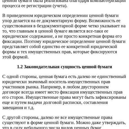
ценной бумаги была реализована благодаря компьютеризации
процесса ее регистрации (учета).
В приведенном юридическом определении ценной бумаги
упор делается на ее документарную форму. Возможность ее
существования в бездокументарной форме четко указывает на
то, что главным в ценной бумаге является все-таки ее
юридическое содержание, а не просто конкретная форма его
фиксации. Поэтому юридическое определение ценной бумаги
представляет собой единство ее конкретной юридической
формы и тех имущественных прав, которые фиксируются
этой формой.
1.2 Законодательная сущность ценной бумаги
С одной стороны, ценная бумага есть далеко не единственный
юридически значимый носитель имущественных прав
участников рынка. Например, в любом двустороннем
договоре всегда имеет место фиксация имущественных прав
его сторон. Имущественные права могут быть зафиксированы
еще и путем выдачи долговой расписки, составления
завещания и т.д.
С другой стороны, далеко не все имущественные права
существуют в форме ценной бумаги. Можно даже утверждать,
что в силу небольшого числа видов ценных бумаг