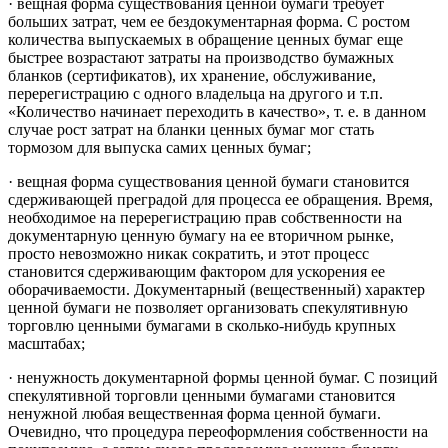
· вещная форма существования ценной бумаги требует
больших затрат, чем ее бездокументарная форма. С ростом
количества выпускаемых в обращение ценных бумаг еще
быстрее возрастают затраты на производство бумажных
бланков (сертификатов), их хранение, обслуживание,
перерегистрацию с одного владельца на другого и т.п.
«Количество начинает переходить в качество», т. е. в данном
случае рост затрат на бланки ценных бумаг мог стать
тормозом для выпуска самих ценных бумаг;
· вещная форма существования ценной бумаги становится
сдерживающей преградой для процесса ее обращения. Время,
необходимое на перерегистрацию прав собственности на
документарную ценную бумагу на ее вторичном рынке,
просто невозможно никак сократить, и этот процесс
становится сдерживающим фактором для ускорения ее
оборачиваемости. Документарный (вещественный) характер
ценной бумаги не позволяет организовать спекулятивную
торговлю ценными бумагами в сколько-нибудь крупных
масштабах;
· ненужность документарной формы ценной бумаг. С позиций
спекулятивной торговли ценными бумагами становится
ненужной любая вещественная форма ценной бумаги.
Очевидно, что процедура переоформления собственности на