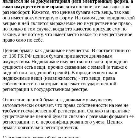
является не ее документарная (или электронная) форма, а
само имущественное право
, хотя внешне все выглядит как
раз наоборот. Кажется, что ценная бумага есть вещь, так как
она имеет документарную форму. На самом деле юридической
вещью в ней является выражаемое ею имущественное право,
но только в том случае, когда это качество присуще ему по
закону, а не потому, что имеет место какое-то имущественное
право само по себе.
Ценная бумага как движимое имущество. В соответствии со
ст. 130 ГК РФ ценная бумага признается движимым
имуществом. Недвижимое имущество по своей природной
сущности есть вещи, прочно связанные с землей (а также с
водной или воздушной средой). В юридическом плане
недвижимые вещи (недвижимость) - это вещи, права
собственности на которые подлежат государственной
регистрации в государственном реестре.
Отнесение ценной бумаги к движимому имуществу
автоматически означает, что права собственности на нее не
требуют государственной регистрации. Однако на практике
существование ценной бумаги связано с разными формами ее
регистрации, т. е. персонифицированного учета. Ценная
бумага обязательно регистрируется:
1) эмитентом, который ее выпустил;