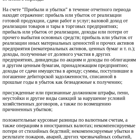
На счете "Прибыли и убытки" в течение отчетного периода
находят отражение: прибыль или убыток от реализации
готовой продукции, сдачи работ и услуг; валовой доход от
реализации товаров и тары в торговых предприятиях;
прибыль или убыток от реализации, доходы или потери от
прочего выбытия основных средств; прибыль или убыток от
реализации иных материальных ценностей и прочих активов
предприятия (нематериальных активов, ценных бумаг и т. п.);
доходы, полученные от долевого участия в других
предприятиях, дивиденды по акциям и доходы по облигациям
и другим ценным бумагам, принадлежащим предприятию;
доходы от сдачи имущества в аренду; суммы, поступившие в
погашение дебиторской задолженности, списанной в
прошлые годы в убыток как безнадежные к получению;
присужденные или признанные должником штрафы, пени,
неустойки и другие виды санкций за нарушение условий
хозяйственных договоров, а также по возмещению
причиненных убытков;
положительные курсовые разницы по валютным счетам, а
также операциям в иностранных валютах; некомпенсируемые
потери от стихийных бедствий; некомпенсируемые убытки в
результате пожаров, аварий, других чрезвычайных событий,