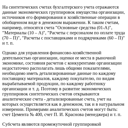
На синтетических счетах бухгалтерского учета отражаются
данные экономических группировок имущества организации,
источников его формирования и хозяйственные операции в
обобщенном виде в денежном выражении. К таким счетам,
например, относятся счета "Основные средства (01-А)",
"Материалы (10 – А)", "Расчеты с персоналом по оплате труда
(70 – П)", "Расчеты с поставщиками и подрядчиками (60 – П)"
и т. п.
Однако для управления финансово-хозяйственной
деятельностью организации, оценки ее места в рыночной
экономике, состояния расчетов с конкурентами организации
недостаточно располагать лишь общими показателями,
необходимо иметь детализированные данные по каждому
поставщику материалов, каждому покупателю, по видам
вырабатываемой продукции, по каждому работнику
организации и т. д. Поэтому в развитие экономических
группировок синтетических счетов открываются
аналитические счета - детализированные счета, учет на
которых осуществляется как в денежном, так и в натуральном
измерении. Примерами аналитических счетов могут быть:
счет Цемента № 400, счет П. И. Краснова (менеджера) и т. п.
Субсчета являются промежуточной группировкой