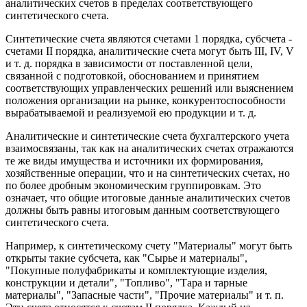
аналитических счетов в пределах соответствующего
синтетического счета.
Синтетические счета являются счетами 1 порядка, субсчета -
счетами II порядка, аналитические счета могут быть III, IV, V
и т. д. порядка в зависимости от поставленной цели,
связанной с подготовкой, обоснованием и принятием
соответствующих управленческих решений или выяснением
положения организации на рынке, конкурентоспособности
вырабатываемой и реализуемой ею продукции и т. д.
Аналитические и синтетические счета бухгалтерского учета
взаимосвязаны, так как на аналитических счетах отражаются
те же виды имущества и источники их формирования,
хозяйственные операции, что и на синтетических счетах, но
по более дробным экономическим группировкам. Это
означает, что общие итоговые данные аналитических счетов
должны быть равны итоговым данным соответствующего
синтетического счета.
Например, к синтетическому счету "Материалы" могут быть
открыты такие субсчета, как "Сырье и материалы",
"Покупные полуфабрикаты и комплектующие изделия,
конструкции и детали", "Топливо", "Тара и тарные
материалы", "Запасные части", "Прочие материалы" и т. п.