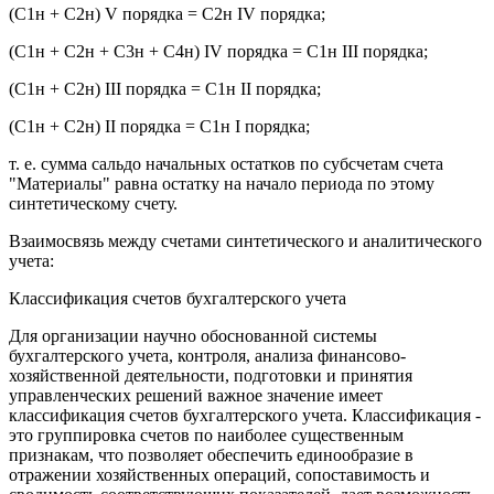
(С1н + С2н) V порядка = С2н IV порядка;
(С1н + С2н + С3н + С4н) IV порядка = C1н III порядка;
(С1н + С2н) III порядка = С1н II порядка;
(С1н + С2н) II порядка = С1н I порядка;
т. е. сумма сальдо начальных остатков по субсчетам счета
"Материалы" равна остатку на начало периода по этому
синтетическому счету.
Взаимосвязь между счетами синтетического и аналитического
учета:
Классификация счетов бухгалтерского учета
Для организации научно обоснованной системы
бухгалтерского учета, контроля, анализа финансово-
хозяйственной деятельности, подготовки и принятия
управленческих решений важное значение имеет
классификация счетов бухгалтерского учета. Классификация -
это группировка счетов по наиболее существенным
признакам, что позволяет обеспечить единообразие в
отражении хозяйственных операций, сопоставимость и