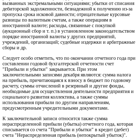
вызванных экстремальными ситуациями; убытки от списания
дебиторской задолженности, безнадежной к получению из-за
пропуска срока исковой давности; отрицательные курсовые
разницы по валютным счетам, а также операциям в
иностранной валюте; расходы, связанные с покупкой
(аукционный сбор и т. п.) в установленном законодательством
порядке иностранной валюты у других предприятий,
учреждений, организаций; судебные издержки и арбитражные
сборы и др.
Следует особо отметить, что по окончании отчетного года при
составлении годовой бухгалтерской отчетности счет
"Прибыли и убытки" закрывается. При этом
заключительными записями декабря являются: сумма налога
на прибыль, причитающаяся к взносу в бюджет по годовому
расчету, суммы отчислений в резервный и другие фонды,
необходимые для осуществления деятельности предприятия и
социального развития коллектива, а также суммы
использования прибыли по другим направлениям,
предусмотренным учредительными документами.
К заключительной записи относится также сумма
нераспределенной прибыли (убытка) отчетного года, которая
списывается со счета "Прибыли и убытки" в кредит (дебет)
счета "Нераспределенная прибыль (непокрытый убыток)".