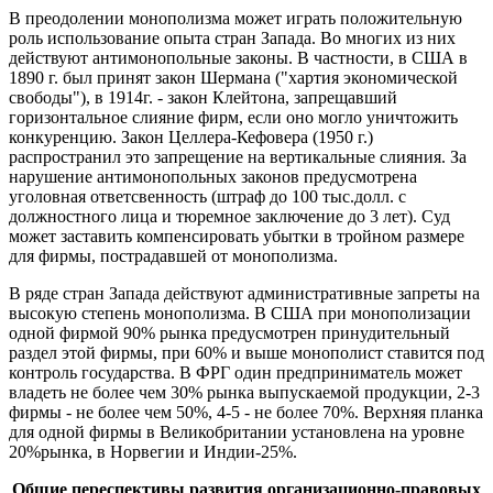
В преодолении монополизма может играть положительную
роль использование опыта стран Запада. Во многих из них
действуют антимонопольные законы. В частности, в США в
1890 г. был принят закон Шермана ("хартия экономической
свободы"), в 1914г. - закон Клейтона, запрещавший
горизонтальное слияние фирм, если оно могло уничтожить
конкуренцию. Закон Целлера-Кефовера (1950 г.)
распространил это запрещение на вертикальные слияния. За
нарушение антимонопольных законов предусмотрена
уголовная ответсвенность (штраф до 100 тыс.долл. с
должностного лица и тюремное заключение до 3 лет). Суд
может заставить компенсировать убытки в тройном размере
для фирмы, пострадавшей от монополизма.
В ряде стран Запада действуют административные запреты на
высокую степень монополизма. В США при монополизации
одной фирмой 90% рынка предусмотрен принудительный
раздел этой фирмы, при 60% и выше монополист ставится под
контроль государства. В ФРГ один предприниматель может
владеть не более чем 30% рынка выпускаемой продукции, 2-3
фирмы - не более чем 50%, 4-5 - не более 70%. Верхняя планка
для одной фирмы в Великобритании установлена на уровне
20%рынка, в Норвегии и Индии-25%.
Общие переспективы развития организационно-правовых