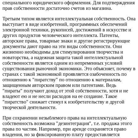
специального юридического оформления. Для подтверждения
прав собственности достаточно счетов из магазина.
Третьим типом является интеллектуальная собственность. Она
выступает в виде изобретений, программных обеспечений
электронной техники, рукописей, достижений в искусстве и
других продуктов человеческого интеллекта. Патенты,
авторские права, товарные знаки и другие регистрирующие
документы дают право на эти виды собственности. Они
жизненно необходимы для стимулирования творчества и
новаторства, а надежная защита такой интеллектуальной
собственности является одним из непременных условий
существования рыночной экономики. Это объясняет, почему в
странах с такой экономикой проявляется озабоченность по
отношению к "пиратству" по отношению к материалам,
защищенным авторским правом или патентами. Ведь
"пираты" получают доход от этой собственности, хотя и не
владеют ею и не несли расходов на ее создание. Такое
"пиратство" снижает стимул к изобретательству и другой
творческой деятельности.
При сохранении незыблемого права на интеллектуальную
собственность возможна "дезинтеграция", т.е. продажа этого
права по частям. Например, при аренде сохраняется право
владения, но за фиксированную плату предоставляется