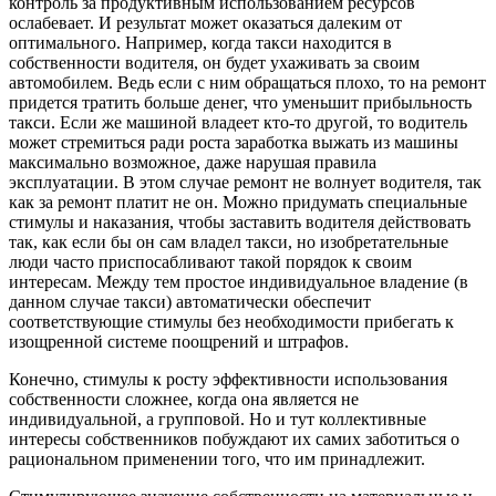
контроль за продуктивным использованием ресурсов
ослабевает. И результат может оказаться далеким от
оптимального. Например, когда такси находится в
собственности водителя, он будет ухаживать за своим
автомобилем. Ведь если с ним обращаться плохо, то на ремонт
придется тратить больше денег, что уменьшит прибыльность
такси. Если же машиной владеет кто-то другой, то водитель
может стремиться ради роста заработка выжать из машины
максимально возможное, даже нарушая правила
эксплуатации. В этом случае ремонт не волнует водителя, так
как за ремонт платит не он. Можно придумать специальные
стимулы и наказания, чтобы заставить водителя действовать
так, как если бы он сам владел такси, но изобретательные
люди часто приспосабливают такой порядок к своим
интересам. Между тем простое индивидуальное владение (в
данном случае такси) автоматически обеспечит
соответствующие стимулы без необходимости прибегать к
изощренной системе поощрений и штрафов.
Конечно, стимулы к росту эффективности использования
собственности сложнее, когда она является не
индивидуальной, а групповой. Но и тут коллективные
интересы собственников побуждают их самих заботиться о
рациональном применении того, что им принадлежит.