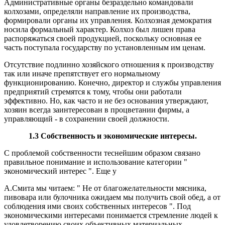
Административные органы безраздельно командовали
колхозами, определяли направление их производства,
формировали органы их управления. Колхозная демократия
носила формальный характер. Колхоз был лишен права
распоряжаться своей продукцией, поскольку основная ее
часть поступала государству по установленным им ценам.
Отсутствие подлинно хозяйского отношения к производству
так или иначе препятствует его нормальному
функционированию. Конечно, директор и службы управления
предприятий стремятся к тому, чтобы они работали
эффективно. Но, как часто и не без основания утверждают,
хозяин всегда заинтересован в процветании фирмы, а
управляющий - в сохранении своей должности.
1.3 Собственность и экономические интересы.
С проблемой собственности теснейшим образом связано
правильное понимание и использование категории "
экономический интерес ". Еще у
А.Смита мы читаем: " Не от благожелательности мясника,
пивовара или булочника ожидаем мы получить свой обед, а от
соблюдения ими своих собственных интересов ". Под
экономическими интересами понимается стремление людей к
удовлетворению своих объективных материальных