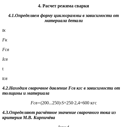
4. Расчет режима сварки
4.1.Определяем форму циклограммы в зависимости от
материала детали
t
к
F
к
F
св
I
св
t
t
св
4.2.Находим сварочное давление
F
св
кгс в зависимости от
толщины и материала
F
св
=
(200...250)∙
S
=250∙2,4=600 кгс
4.3.Определяют расчётное значение сварочного тока из
критерия М.В. Кирпичёва