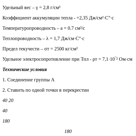
Удельный вес – γ = 2,8 г/см³
Коэффициент аккумуляции тепла - =2,35 Дж/см²·С°·с
Температуропроводность – а = 0.7 см²/с
Теплопроводность – λ = 1,7 Дж/см·С°·с
Предел текучести – σт = 2500 кг/см²
Удельное электросопротивление при Тпл - ρт = 7,1·10‾² Ом·см
Технические условия
1. Соединение группы А
2. Ставить по одной точки в перекрестии
40 20
40
180
180