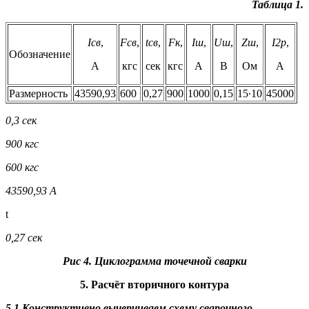
Таблица 1.
I
св
,
F
св
,
t
св
,
F
к
,
I
ш
,
U
ш
,
Z
ш
,
I
2р
,
Обозначение
А
кгс
сек
кгс
А
В
Ом
А
Размерность
43590,93
600
0,27
900
1000
0,15
15∙10
45000
0,3 сек
900 кгс
600 кгс
43590,93 А
t
0,27 сек
Рис 4. Циклограмма точечной сварки
5. Расчёт вторичного контура
5.1.Конструктивно вычерчиваем схему сварочного