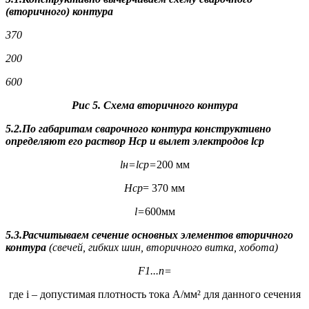
(вторичного) контура
370
200
600
Рис 5. Схема вторичного контура
5.2.По габаритам сварочного контура конструктивно
определяют его раствор
H
ср
и вылет электродов
l
ср
l
н
=
l
ср
=
200 мм
H
ср
= 370 мм
l
=
600мм
5.3.Расчитываем сечение основных элементов вторичного
контура
(свечей, гибких шин, вторичного витка, хобота)
F
1...n=
где i – допустимая плотность тока А/мм² для данного сечения