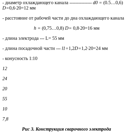
- диаметр охлаждающего канала ---------------
d
0
=
(0.5…0,6)
D
=
0,6∙20=12 мм
- расстояние от рабочей части до дна охлаждающего канала
h
=
(0,75…0,8)
D
=
0,8∙20=16 мм
- длина электрода --- L= 55 мм
- длина посадочной части ---
l
1
=
1,2
D
=
1,2∙20=24 мм
- конусность 1:10
12
24
20
55
10
7,8
Рис 3. Конструкция сварочного электрода