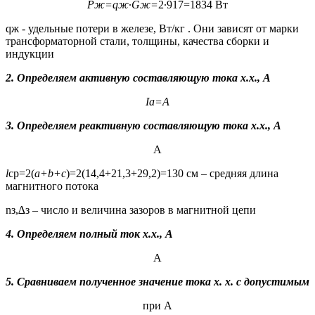
Р
ж
=
q
ж
∙
G
ж
=
2∙917=1834 Вт
qж - удельные потери в железе, Вт/кг . Они зависят от марки
трансформаторной стали, толщины, качества сборки и
индукции
2. Определяем активную составляющую тока х.х., А
I
a
=
А
3. Определяем реактивную составляющую тока х.х., А
А
l
ср=2(
a
+
b
+
c
)=2(14,4+21,3+29,2)=130 cм – средняя длина
магнитного потока
nз,∆з – число и величина зазоров в магнитной цепи
4. Определяем полный ток х.х., А
А
5. Сравниваем полученное значение тока х. х. с допустимым
при А