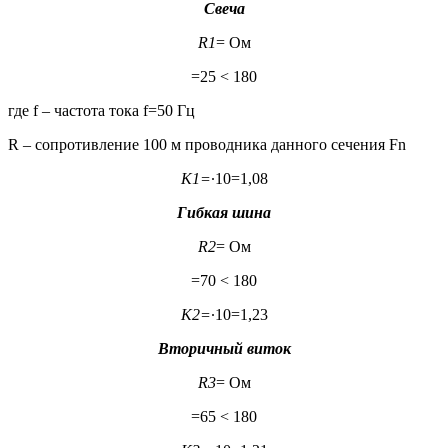
Свеча
R
1
= Ом
=25 < 180
где f – частота тока f=50 Гц
R – сопротивление 100 м проводника данного сечения Fn
К
1
=
∙10=1,08
Гибкая шина
R
2
= Ом
=70 < 180
К
2
=
∙10=1,23
Вторичный виток
R
3
= Ом
=65 < 180