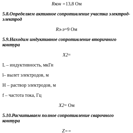
R
кон
=
13,8 Ом
5.8.Определяем активное сопротивление участка электрод-
электрод
R
э-э
=9 Ом
5.9.Находим индуктивное сопротивление вторичного
контура
Х
2
=
L – индуктивность, мкГн
l– вылет электродов, м
Н – раствор электродов, м
f – частота тока, Гц
Х
2
= Ом
5.10.Расчитываем полное сопротивление сварочного
контура
Z
=
=