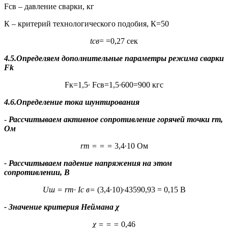
Fсв – давление сварки, кг
К – критерий технологического подобия, К=50
t
св
= =0,27 сек
4.5.Определяем дополнительные параметры режима сварки
F
k
Fк=1,5∙ Fсв=1,5∙600=900 кгс
4.6.Определение тока шунтирования
-
Рассчитываем активное сопротивление горячей точки
r
т
,
Ом
r
т
=
=
=
3,4∙10 Ом
- Рассчитываем падение напряжения на этом
сопротивлении, В
U
ш
=
r
т
∙
I
с в
=
(3,4∙10)∙43590,93 = 0,15 В
- Значение критерия Неймана χ
χ = = =
0,46