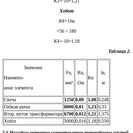
К
3
=
∙10=1,21
Хобот
R
4
= Ом
=56 < 180
К
4
=
∙10=1,18
Таблица 2.
Значение
Fn,
Rn,
ln,
Наимено-
Кn
мм²
Ом
м
ание элемента
Свеча
1250
0,08
1,08
0,248
Гибкая шина
8000
0,01
1,23
0,33
Втор. виток трансформатора
6700
0,012
1,21
1,375
Хобот
5000
0,016
1,18
0,550
5.6.Находим активное сопротивление токоведущих частей