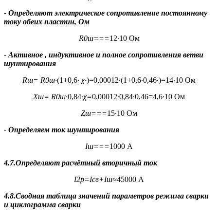
- Определяют электрическое сопротивление постоянному
току обеих пластин, Ом
R
0ш
===
12∙10 Ом
- Активное , индуктивное и полное сопротивления ветви
шунтирования
R
ш
=
R
0ш
∙
(1+0,6∙
χ∙
)=0,00012∙(1+0,6∙0,46∙)=14∙10 Ом
X
ш
=
R
0ш
∙0,84∙
χ
=
0,00012∙0,84∙0,46=4,6∙10 Ом
Z
ш
===
15∙10 Ом
- Определяем ток шунтирования
I
ш
===
1000 А
4.7.Определяют расчётный вторичный ток
I
2р
=I
св
+
I
ш
≈
45000 А
4.8.Сводная таблица значений параметров режима сварки
и циклограмма сварки