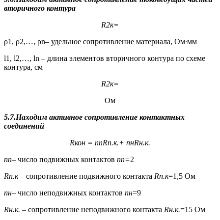
вторичного контура
R
2к
=
ρ1, ρ2,…, ρn– удельное сопротивление материала, Ом∙мм
l1, l2,…, ln – длина элементов вторичного контура по схеме
контура, см
R
2к
=
Ом
5.7.Находим активное сопротивление контактных
соединений
R
кон
=
n
n
R
n
.к.
+
n
н
R
н.к.
n
n
– число подвижных контактов
n
n
=
2
R
n
.к
– сопротивление подвижного контакта
R
n
.к
=1,5 Ом
n
н
– число неподвижных контактов
n
н
=9
R
н.к.
– сопротивление неподвижного контакта
R
н.к.
=15 Ом