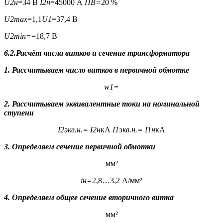
U
2н
=34 В
I
2н
=45000 А
ПВ=
20 %
U
2
max
=1,1
U
1
=37,4 В
U
2
min
=
=18,7 В
6.2.Расчёт числа витков и сечение трансформатора
1. Рассчитываем число витков в первичной обмотке
w
1
=
2. Рассчитываем эквивалентные токи на номинальной
ступени
I
2экв.н.
=
I
2н
кА
I
1экв.н.
=
I
1н
кА
3. Определяем сечение первичной обмотки
мм²
i
н
=
2,8…3,2 А/мм²
4. Определяем общее сечение вторичного витка
мм²