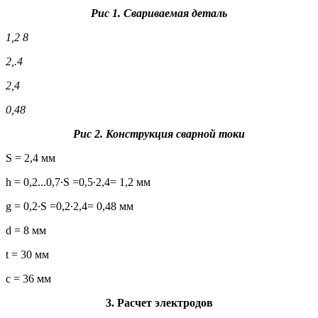
Рис 1. Свариваемая деталь
1,2 8
2,.4
2,4
0,48
Рис 2. Конструкция сварной токи
S = 2,4 мм
h = 0,2...0,7∙S =0,5∙2,4= 1,2 мм
g = 0,2∙S =0,2∙2,4= 0,48 мм
d = 8 мм
t = 30 мм
c = 36 мм
3. Расчет электродов