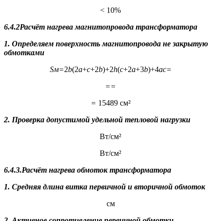
< 10%
6.4.2Расчёт нагрева магнитопровода трансформатора
1. Определяем поверхность магнитопровода не закрытую
обмотками
S
м
=
2
b
(2
a
+
c
+2
b
)+2
h
(
c
+2
a
+3
b
)+4
ac=
==
=
15489 см²
2. Проверка допустимой удельной тепловой нагрузки
Вт/см²
Вт/см²
6.4.3.Расчёт нагрева обмоток трансформатора
1. Средняя длина витка первичной и вторичной обмоток
см
2. Активное сопротивление первичной обмотки