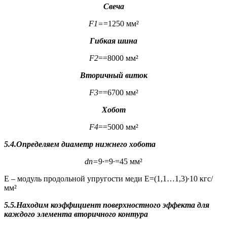
Свеча
F
1
=
=1250 мм²
Гибкая шина
F
2
==8000 мм²
Вторичный виток
F
3
==6700 мм²
Хобот
F
4
==5000 мм²
5
.4.Определяем диаметр нижнего хобота
d
n
=
9∙=9∙=45 мм²
Е – модуль продольной упругости меди Е=(1,1…1,3)∙10 кгс/
мм²
5.5.Находим коэффициент поверхностного эффекта для
каждого элемента вторичного контура