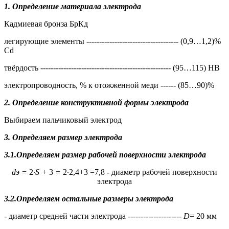
1. Определение материала электрода
Кадмиевая бронза БрКд
легирующие элементы ------------------------------------ (0,9…1,2)%
Cd
твёрдость --------------------------------------------------- (95…115) HB
электропроводность, % к отожженной меди ------ (85…90)%
2. Определение конструктивной формы электрода
Выбираем пальчиковый электрод
3. Определяем размер электрода
3.1.Определяем размер рабочей поверхности электрода
d
э
=
2∙
S
+
3
=
2∙2,4+3 =7,8 - диаметр рабочей поверхности
электрода
3.2.Определяем остальные размеры электрода
- диаметр средней части электрода ---------------------
D
= 20 мм