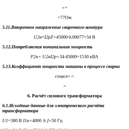
=
=
=77Ом
5.11.Вторичное напряжение сварочного контура
U
2н
=
I
2р
Z
=
45000∙0,00077=34 В
5.12.Потребляемая номинальная мощность
P
2н
=
U
2н
I
2р
=
34∙45000=1530 кВА
5.13.Коэффициент мощности машины в процессе сварки
cosφ
св
==
=
6. Расчёт силового трансформатора
6.1.Исходные данные для электрического расчёта
трансформатора
U
1
=380 В
I
1н
=
4000 А
f
=
50 Гц