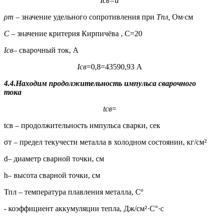
I
св
=
d
ρ
т
–
значение удельного сопротивления при
Т
пл
,
Ом∙см
С
– значение критерия Кирпичёва , С=20
I
св
– сварочный ток, А
I
св
=0,8
=43590,93 А
4.4.Находим продолжительность импульса сварочного
тока
t
св
=
tсв – продолжительность импульса сварки, сек
σт – предел текучести металла в холодном состоянии, кг/см²
d– диаметр сварной точки, см
h– высота сварной точки, см
Тпл – температура плавления металла, Сº
- коэффициент аккумуляции тепла, Дж/см²·С°·с