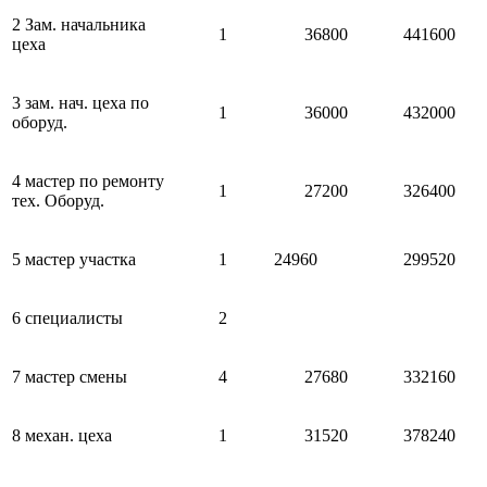
2 Зам. начальника
1
36800
441600
цеха
3 зам. нач. цеха по
1
36000
432000
оборуд.
4 мастер по ремонту
1
27200
326400
тех. Оборуд.
5 мастер участка
1
24960
299520
6 специалисты
2
7 мастер смены
4
27680
332160
8 механ. цеха
1
31520
378240