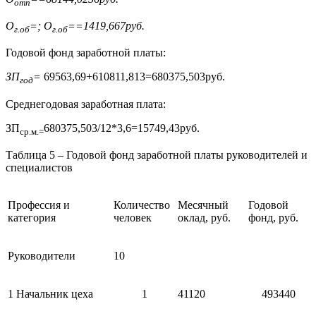
отп
О
=
; О
=
=1419,667руб.
г.об
г.об
Годовой фонд заработной платы:
ЗП
=
69563,69+610811,813=680375,503руб.
год
Среднегодовая заработная плата:
ЗП
680375,503/12*3,6=15749,43руб.
ср.м.=
Таблица 5 – Годовой фонд заработной платы руководителей и
специалистов
Профессия и
Количество
Месячный
Годовой
категория
человек
оклад, руб.
фонд, руб.
Руководители
10
1 Начальник цеха
1
41120
493440