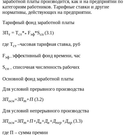
заработной платы производится, как и на предприятии по
категориям работников. Тарифные ставки и другие
нормативы, действующих на предприятии.
Тарифный фонд заработной платы
ЗП
= Т
*
F
*S
(3.1)
т
ст
*
эф
сп
где Т
–часовая тарифная ставка, руб
ст
F
эффективный фонд времени, час
эф -
S
списочная численность рабочих
сп –
Основной фонд заработной платы
Для условий прерывного производства
ЗП
=ЗП
+П
(3.2)
осн
т
Для условий непрерывного производства
ЗП
=ЗП
+П+Д
+Д
+Д
+Д
(3.3)
осн
т
н
в
пер
пр
где П – сумма премии