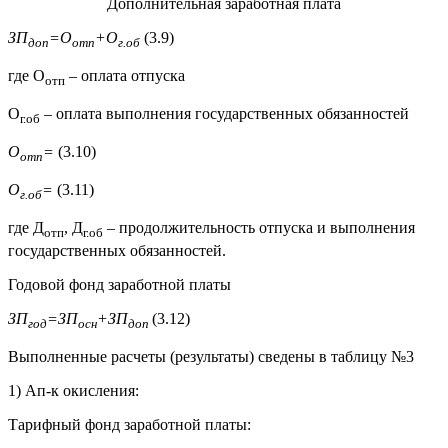
Дополнительная заработная плата
ЗП
=О
+О
(3.9)
доп
отп
г.об
где О
– оплата отпуска
отп
О
– оплата выполнения государственных обязанностей
г.об
О
=
(3.10)
отп
О
=
(3.11)
г.об
где Д
, Д
– продолжительность отпуска и выполнения
отп
г.об
государственных обязанностей.
Годовой фонд заработной платы
ЗП
=ЗП
+ЗП
(3.12)
год
осн
доп
Выполненные расчеты (результаты) сведены в таблицу №3
1) Ап-к окисления:
Тарифный фонд заработной платы: