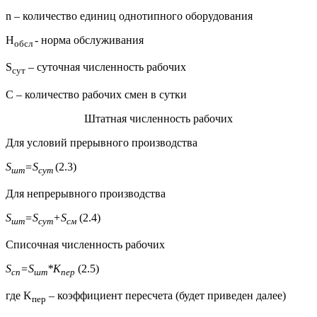
n – количество единиц однотипного оборудования
Н
- норма обслуживания
обсл
S
– суточная численность рабочих
сут
С – количество рабочих смен в сутки
Штатная численность рабочих
Для условий прерывного производства
S
=
S
(2.3)
шт
сут
Для непрерывного производства
S
=
S
+
S
(2.4)
шт
сут
см
Списочная численность рабочих
S
=
S
*
K
(2.5)
сп
шт
пер
где K
– коэффициент пересчета (будет приведен далее)
пер