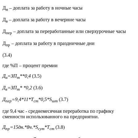
Д
– доплата за работу в ночные часы
н
Д
– доплата за работу в вечерние часы
в
Д
– доплата за переработанные или сверхурочные часы
пер
Д
– доплата за работу в праздничные дни
пр
(3.4)
где %П – процент премии
Д
=ЗП
*
*0,4
(3.5)
н
т
Д
=ЗП
*
*0,2
(3.6)
в
т
Д
=9,4*11*Т
*0,5*
S
(3.7)
пер
ст
шт
где 9,4 час - среднемесячная переработка по графику
сменности использованного на предприятии.
Д
=15дн.*8ч.*
S
*Т
(3.8)
пр
сут
ст