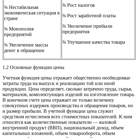
¾ Рост налогов
¾ Нестабильная
экономическая ситуация в
¾ Рост заработной платы
стране
¾ Увеличение прибыли
¾ Монополия
предприятия
предприятий
¾ Улучшение качества товара
¾ Увеличение массы
денег в обращении
1.2 Основные функции цены
Учетная функция цены отражает общественно необходимые
затраты труда на выпуск и реализацию той или иной
продукции. Цена определяет, сколько затрачено труда, сырья,
материалов, комплектующих изделий на изготовление товара.
В конечном счете цена отражает не только величину
совокупных издержек производства и обращения товаров, но
и размер прибыли. В учетной функции цена служит
средством исчисления всех стоимостных показателей. К ним
относятся как количественные показатели — валовой
внутренний продукт (ВВП), национальный доход, объем
капитальных вложений, объем товарооборота, объем