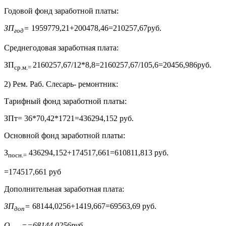
Годовой фонд заработной платы:
ЗП
=
1959779,21+200478,46=210257,67руб.
год
Среднегодовая заработная плата:
ЗП
2160257,67/12*8,8=2160257,67/105,6=20456,986руб.
ср.м.=
2) Рем. Раб. Слесарь- ремонтник:
Тарифный фонд заработной платы:
ЗПт= 36*70,42*1721=436294,152 руб.
Основной фонд заработной платы:
З
436294,152+174517,661=610811,813 руб.
посн.=
=174517,661 руб
Дополнительная заработная плата:
ЗП
=
68144,0256+1419,667=69563,69 руб.
доп
О
=
=68144,0256руб.