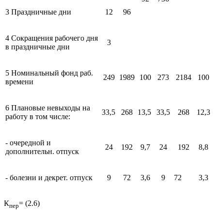
3 Праздничные дни
12
96
4 Сокращения рабочего дня
3
в праздничные дни
5 Номинальный фонд раб.
249
1989
100
273
2184
100
времени
6 Плановые невыходы на
33,5
268
13,5
33,5
268
12,3
работу в том числе:
- очередной и
24
192
9,7
24
192
8,8
дополнительн. отпуск
- болезни и декрет. отпуск
9
72
3,6
9
72
3,3
К
= (2.6)
пер