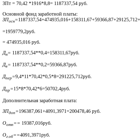
ЗПт = 70,42 *1916*8,8= 1187337,54 руб.
Основной фонд заработной платы:
ЗП
=
1187337,54+474935,016+158311,67+59366,87+29125,712
осн
=1959779,2руб.
= 474935,016 руб.
Д
=
1187337,54**0,4=158311,67руб.
н
Д
=
1187337,54**0,2=59366,87руб.
в
Д
=
9,4*11*70,42*0,5*8=291225,712руб.
пер
Д
=
15*8*70,42*6=50702,4руб.
пр
Дополнительная заработная плата:
ЗП
=
196387,061+4091,3971=200478,46 руб.
доп
О
=
=
19387,016руб.
отп
О
=
=
4091,3971руб.
г.об