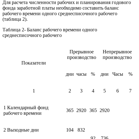
Для расчета численности рабочих и планирования годового
фонда заработной платы необходимо составить баланс
рабочего времени одного среднесписочного рабочего
(таблица 2).
Таблица 2- Баланс рабочего времени одного
среднесписочного рабочего
Прерывное
Непрерывное
производство
производство
Показатели
дни
часы
%
дни
Часы
%
1
2
3
4
5
6
7
1 Календарный фонд
365
2920
365
2920
рабочего времени
2 Выходные дни
104
832
92
736