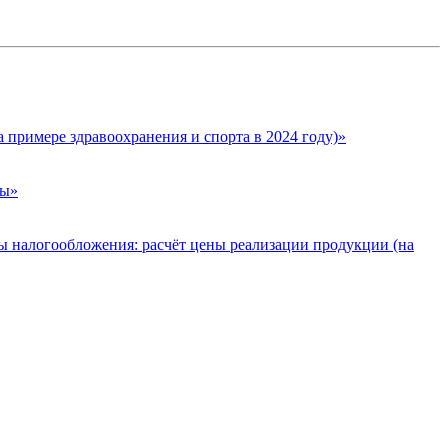
а примере здравоохранения и спорта в 2024 году)»
цы»
мы налогообложения: расчёт цены реализации продукции (на