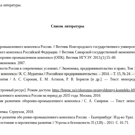
ка литературы.
Список литературы
мышленного комплекса России. // Вестник Новгородского государственного университета
 комплекса Российской Федерации. // Вестник Самарской государственной экономическо
оборонно-промышленном комплексе (ОПК). Вестник НГУЭУ. 2013;(1):55–60.
экономики. 2007.
ти России в современных условиях // Экономика, предпринимательство и право, Том 1
лекса / К. С. Муратова // Российское предпринимательство. – 2014. – Т. 15, № 24. – 
вития / А. С. Сорокин, Е. М. Астахов, Р. В. Борисов [и др.]. — Текст: непо
тронный ресурс]. Режим доступа:
https://bigenc.ru/c/oboronno-promyshlennyi-kompleks-
ленного комплекса России на период до 2035 года. Москва, 2016.
ния развитием оборонно-промышленного комплекса / С. А. Смирнов. — Текст: неп
тика. Серпухов, 2018.
азвития обо ронно-промышленного комплекса России. – Екатеринбург: Изд-во Урал. гос.
ояние и перспективы развития // Угрозы и безопасность 35 (128) – 2011. С. 61-71.