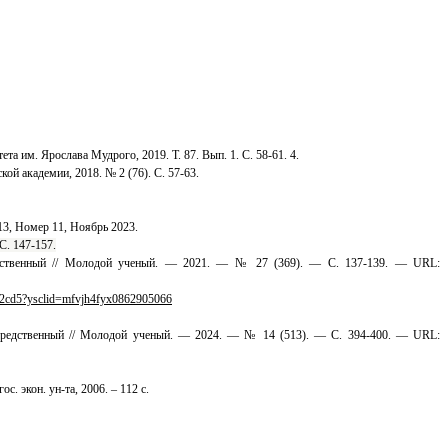
 им. Ярослава Мудрого, 2019. Т. 87. Вып. 1. С. 58-61. 4.
й академии, 2018. № 2 (76). С. 57-63.
3, Номер 11, Ноябрь 2023.
С. 147-157.
средственный // Молодой ученый. — 2021. — № 27 (369). — С. 137-139. — URL:
b92cd5?ysclid=mfvjh4fyx0862905066
осредственный // Молодой ученый. — 2024. — № 14 (513). — С. 394-400. — URL:
 экон. ун-та, 2006. – 112 с.