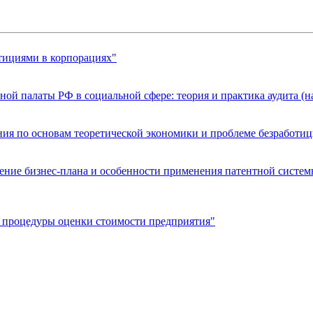
стициями в корпорациях"
ной палаты РФ в социальной сфере: теория и практика аудита (н
ния по основам теоретической экономики и проблеме безработи
чение бизнес‑плана и особенности применения патентной систе
и процедуры оценки стоимости предприятия"