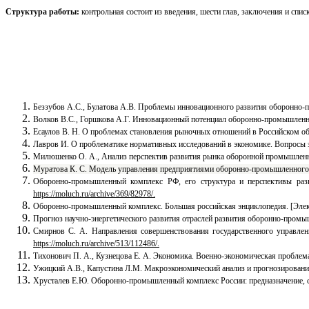
Структура работы:
контрольная состоит из введения, шести глав, заключения и спис
Беззубов А.С., Булатова А.В. Проблемы инновационного развития оборонно-про
Волков В.С., Горшкова А.Г. Инновационный потенциал оборонно-промышленного
Есаулов В. Н. О проблемах становления рыночных отношений в Российском 
Лавров И. О проблематике нормативных исследований в экономике. Вопросы 
Милюшенко О. А., Анализ перспектив развития рынка оборонной промышленнос
Муратова К. С. Модель управления предприятиями оборонно-промышленного комп
Оборонно-промышленный комплекс РФ, его структура и перспективы раз
https://moluch.ru/archive/369/82978/.
Оборонно-промышленный комплекс. Большая российская энциклопедия. [Элек
Прогноз научно-энергетического развития отраслей развития оборонно-промыш
Смирнов С. А. Направления совершенствования государственного управле
https://moluch.ru/archive/513/112486/.
Тихонович П. А., Кузнецова Е. А. Экономика. Военно-экономическая проблема
Ужицкий А.В., Капустина Л.М. Макроэкономический анализ и прогнозирование р
Хрусталев Е.Ю. Оборонно-промышленный комплекс России: предназначение, сост