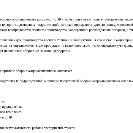
оронно-промышленный комплекс (ОПК) играет ключевую роль в обеспечении национа
их производственных подразделений, которые определяют уровень конкурентоспособ
азом выстраиваются процессы производства, кооперации и распределения ресурсов, а т
иненных для производства военной техники и вооружения. В его состав входят произв
ируется на определенном виде продукции и выполняет свою четко определенную функ
ает выполнение оборонных заказов государства.
на примере оборонно-промышленного комплекса.
водственных подразделений на примере предприятий оборонно-промышленного комплекс
тия.
и предприятия.
ого комплекса.
й в ОПК.
ия результативности работы предприятий отрасли.