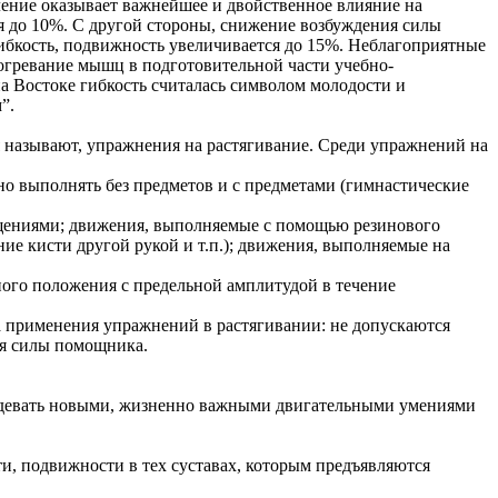
мление оказывает важнейшее и двойственное влияние на
ся до 10%. С другой стороны, снижение возбуждения силы
бкость, подвижность увеличивается до 15%. Неблагоприятные
огревание мышц в подготовительной части учебно-
а Востоке гибкость считалась символом молодости и
”.
я называют, упражнения на растягивание. Среди упражнений на
о выполнять без предметов и с предметами (гимнастические
щениями; движения, выполняемые с помощью резинового
ие кисти другой рукой и т.п.); движения, выполняемые на
ого положения с предельной амплитудой в течение
 применения упражнений в растягивании: не допускаются
ия силы помощника.
владевать новыми, жизненно важными двигательными умениями
и, подвижности в тех суставах, которым предъявляются