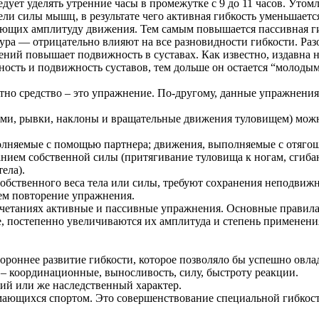
едует уделять утренние часы в промежутке с 9 до 11 часов. Уто
ели силы мышц, в результате чего активная гибкость уменьшает
ющих амплитуду движения. Тем самым повышается пассивная ги
ра — отрицательно влияют на все разновидности гибкости. Раз
ий повышает подвижность в суставах. Как известно, издавна н
ность и подвижность суставов, тем дольше он остается “молодым
стно средство – это упражнение. По-другому, данные упражнени
ми, рывки, наклоны и вращательные движения туловищем) можн
олняемые с помощью партнера; движения, выполняемые с отяго
нием собственной силы (притягивание туловища к ногам, сгибан
ела).
бственного веса тела или силы, требуют сохранения неподвижн
тем повторение упражнения.
четаниях активные и пассивные упражнения. Основные правила
, постепенно увеличиваются их амплитуда и степень применен
естороннее развитие гибкости, которое позволяло бы успешно о
 – координационные, выносливость, силу, быстроту реакции.
ний или же наследственный характер.
имающихся спортом. Это совершенствование специальной гибкост