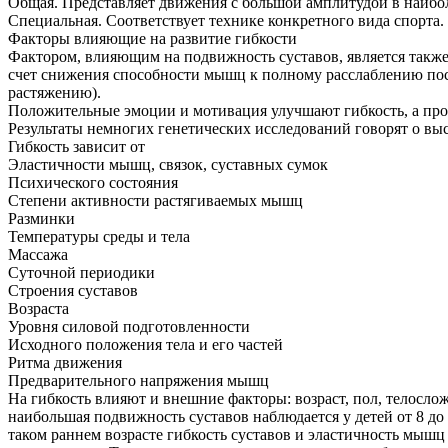
Общая. Представляет движения с большой амплитудой в наибол
Специальная. Соответствует технике конкретного вида спорта.
Факторы влияющие на развитие гибкости
Фактором, влияющим на подвижность суставов, является также
счет снижения способности мышц к полному расслаблению пос
растяжению).
Положительные эмоции и мотивация улучшают гибкость, а пр
Результаты немногих генетических исследований говорят о вы
Гибкость зависит от
Эластичности мышц, связок, суставных сумок
Психического состояния
Степени активности растягиваемых мышц
Разминки
Температуры среды и тела
Массажа
Суточной периодики
Строения суставов
Возраста
Уровня силовой подготовленности
Исходного положения тела и его частей
Ритма движения
Предварительного напряжения мышц
На гибкость влияют и внешние факторы: возраст, пол, телослож
наибольшая подвижность суставов наблюдается у детей от 8 до 
таком раннем возрасте гибкость суставов и эластичность мыш