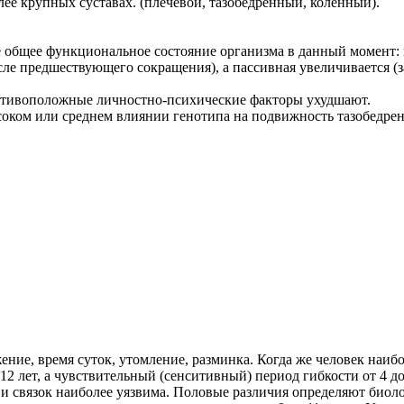
ее крупных суставах. (плечевой, тазобедренный, коленный).
 общее функциональное состояние организма в данный момент: 
ле предшествующего сокращения), а пассивная увеличивается (
отивоположные личностно-психические факторы ухудшают.
соком или среднем влиянии генотипа на подвижность тазобедрен
ение, время суток, утомление, разминка. Когда же человек наиб
12 лет, а чувствительный (сенситивный) период гибкости от 4 до
ц и связок наиболее уязвима. Половые различия определяют би