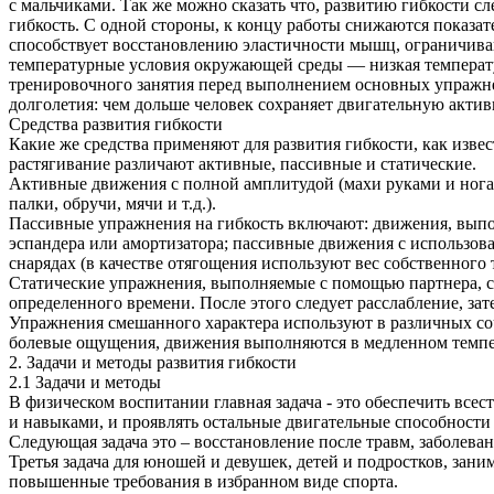
с мальчиками. Так же можно сказать что, развитию гибкости сл
гибкость. С одной стороны, к концу работы снижаются показат
способствует восстановлению эластичности мышц, ограничива
температурные условия окружающей среды — низкая температу
тренировочного занятия перед выполнением основных упражнен
долголетия: чем дольше человек сохраняет двигательную актив
Средства развития гибкости
Какие же средства применяют для развития гибкости, как изве
растягивание различают активные, пассивные и статические.
Активные движения с полной амплитудой (махи руками и нога
палки, обручи, мячи и т.д.).
Пассивные упражнения на гибкость включают: движения, вып
эспандера или амортизатора; пассивные движения с использова
снарядах (в качестве отягощения используют вес собственного т
Статические упражнения, выполняемые с помощью партнера, со
определенного времени. После этого следует расслабление, за
Упражнения смешанного характера используют в различных со
болевые ощущения, движения выполняются в медленном темпе
2. Задачи и методы развития гибкости
2.1 Задачи и методы
В физическом воспитании главная задача - это обеспечить вс
и навыками, и проявлять остальные двигательные способности
Следующая задача это – восстановление после травм, заболева
Третья задача для юношей и девушек, детей и подростков, зан
повышенные требования в избранном виде спорта.