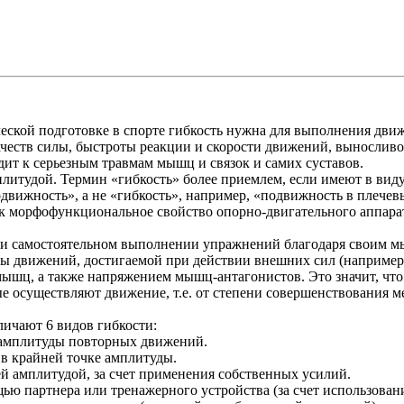
ческой подготовке в спорте гибкость нужна для выполнения дв
ачеств силы, быстроты реакции и скорости движений, выносливо
дит к серьезным травмам мышц и связок и самих суставов.
литудой. Термин «гибкость» более приемлем, если имеют в виду
движность», а не «гибкость», например, «подвижность в плечев
ак морфофункциональное свойство опорно-двигательного аппара
ри самостоятельном выполнении упражнений благодаря своим 
ы движений, достигаемой при действии внешних сил (например,
мышц, а также напряжением мышц-антагонистов. Это значит, что
е осуществляют движение, т.е. от степени совершенствования
личают 6 видов гибкости:
 амплитуды повторных движений.
 в крайней точке амплитуды.
й амплитудой, за счет применения собственных усилий.
ью партнера или тренажерного устройства (за счет использован