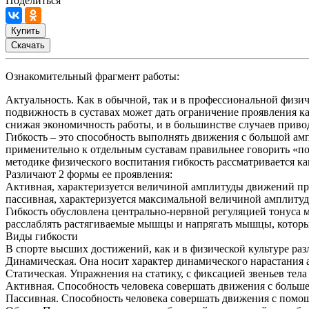
Поделиться
Купить
Скачать
Ознакомительный фрагмент работы:
Актуальность. Как в обычной, так и в профессиональной физи
подвижность в суставах может дать ограничение проявления к
снижая экономичность работы, и в большинстве случаев приво
Гибкость – это способность выполнять движения с большой амп
применительно к отдельным суставам правильнее говорить «по
методике физического воспитания гибкость рассматривается к
Различают 2 формы ее проявления:
Активная, характеризуется величиной амплитуды движений п
пассивная, характеризуется максимальной величиной амплитуд
Гибкость обусловлена центрально-нервной регуляцией тонуса 
расслаблять растягиваемые мышцы и напрягать мышцы, которы
Виды гибкости
В спорте высших достижений, как и в физической культуре раз
Динамическая. Она носит характер динамического нарастания
Статическая. Упражнения на статику, с фиксацией звеньев тела
Активная. Способность человека совершать движения с больше
Пассивная. Способность человека совершать движения с помощ