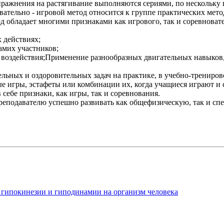
ражнения на растягивание выполняются сериями, по нескольку 
ательно - игровой метод относится к группе практических мет
д обладает многими признаками как игрового, так и соревноват
 действиях;
амих участников;
воздействия;Применение разнообразных двигательных навыков,
тельных и оздоровительных задач на практике, в учебно-трениро
е игры, эстафеты или комбинации их, когда учащиеся играют и 
 себе признаки, как игры, так и соревнования.
преподавателю успешно развивать как общефизическую, так и сп
 гипокинезии и гиподинамии на организм человека