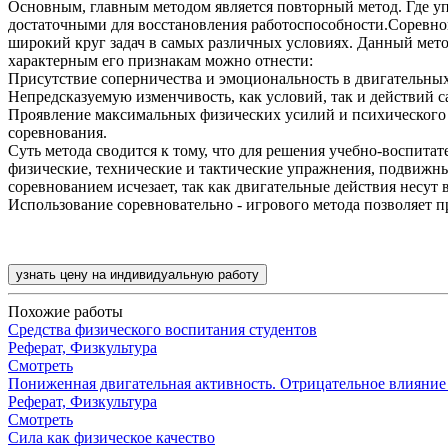
Основным, главным методом является повторный метод. Где уп
достаточными для восстановления работоспособности.Соревнов
широкий круг задач в самых различных условиях. Данный мето
характерным его признакам можно отнести:
Присутствие соперничества и эмоциональность в двигательных
Непредсказуемую изменчивость, как условий, так и действий с
Проявление максимальных физических усилий и психического 
соревнования.
Суть метода сводится к тому, что для решения учебно-воспита
физические, технические и тактические упражнения, подвижны
соревнованием исчезает, так как двигательные действия несут в
Использование соревновательно - игрового метода позволяет 
узнать цену на индивидуальную работу
Похожие работы
Средства физического воспитания студентов
Реферат, Физкультура
Смотреть
Пониженная двигательная активность. Отрицательное влияние
Реферат, Физкультура
Смотреть
Сила как физическое качество