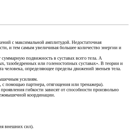
ижений с максимальной амплитудой. Недостаточная
сти, и тем самым увеличивая большее количество энергии и
 суммарную подвижность в суставах всего тела. А
ых, тазобедренных или голеностопных суставах». В теории и
та человека, определяющее пределы движений звеньев тела.
мышечным усилиям.
 с помощью партнера, отягощения или тренажера).
 проявления гибкости зависят от способности произвольно
 межмышечной координации.
ия внешних сил).